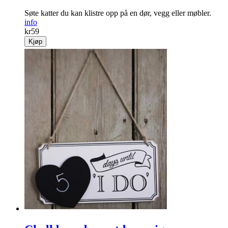
Søte katter du kan ­klistre opp på en dør, vegg eller møbler.
info
kr
59
Kjøp