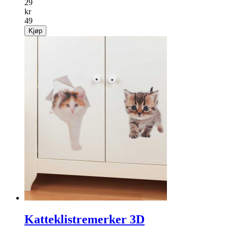
29
kr
49
Kjøp
Katteklistremerker 3D