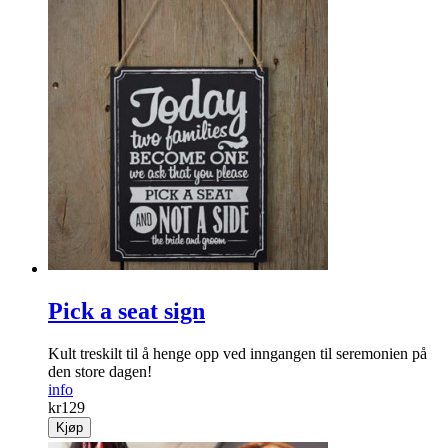
Pick a seat sign
Kult treskilt til å henge opp ved inngangen til seremonien på
den store dagen!
info
kr
129
Kjøp