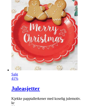
Salg
41%
Juleasjetter
Kjekke papptallerkener med koselig julemotiv.
kr