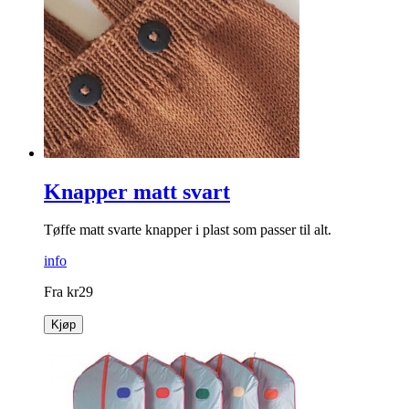
Knapper matt svart
Tøffe matt svarte knapper i plast som passer til alt.
info
Fra
kr
29
Kjøp