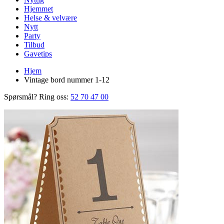
Hjemmet
Helse & velvære
Nytt
Party
Tilbud
Gavetips
Hjem
Vintage bord nummer 1-12
Spørsmål? Ring oss:
52 70 47 00