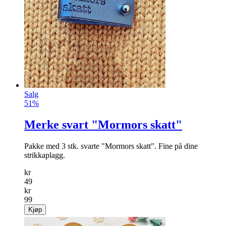
Salg
51%
Merke svart "Mormors skatt"
Pakke med 3 stk. svarte "Mormors skatt". Fine på dine
strikkaplagg.
kr
49
kr
99
Kjøp