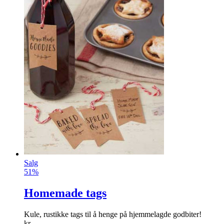
Salg
51%
Homemade tags
Kule, rustikke tags til å henge på hjemmelagde godbiter!
kr