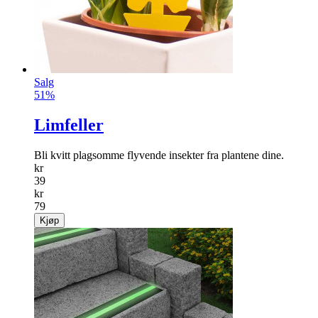
Salg
51%
Limfeller
Bli kvitt plagsomme ­flyvende insekter fra plantene dine.
kr
39
kr
79
Kjøp