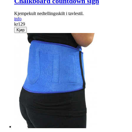
Chalkboard countdown sign
Kjempekult nedtellingsskilt i tavlestil.
info
kr
129
Kjøp