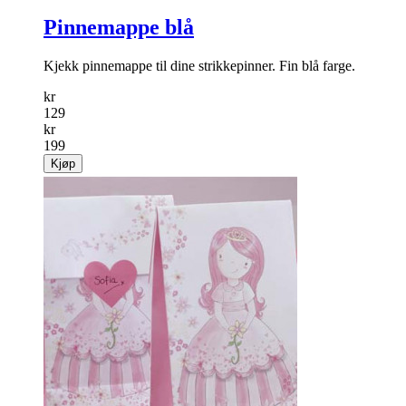
Pinnemappe blå
Kjekk pinnemappe til dine strikkepinner. Fin blå farge.
kr
129
kr
199
Kjøp