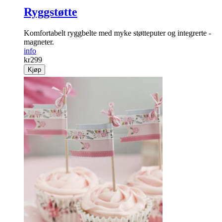
Ryggstøtte
Komfortabelt ryggbelte med myke støtte­puter og integrerte ­
magneter.
info
kr
299
Kjøp