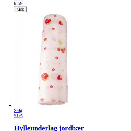
kr
59
Kjøp
Salg
51%
Hylleunderlag jordbær