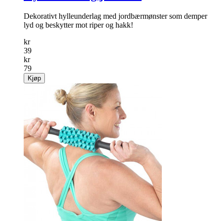
Dekorativt hylleunderlag med jordbærmønster som demper
lyd og beskytter mot riper og hakk!
kr
39
kr
79
Kjøp