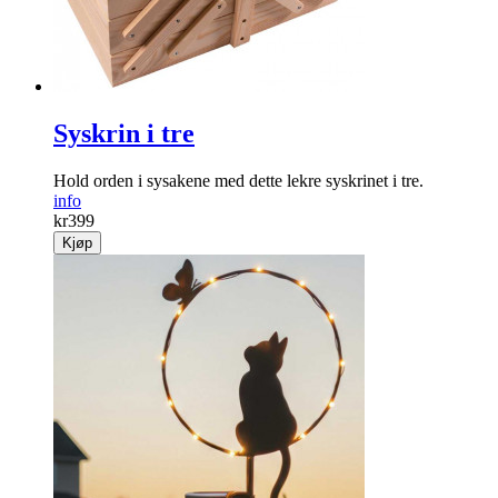
Syskrin i tre
Hold orden i sysakene med dette lekre syskrinet i tre.
info
kr
399
Kjøp