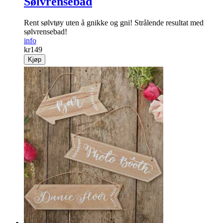
Sølvrensebad
Rent sølvtøy uten å gnikke og gni! Strålende resultat med
sølvrensebad!
info
kr
149
Kjøp