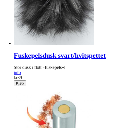
Fuskepelsdusk svart/hvitspettet
Stor dusk i flott «fuskepels»!
info
kr
39
Kjøp