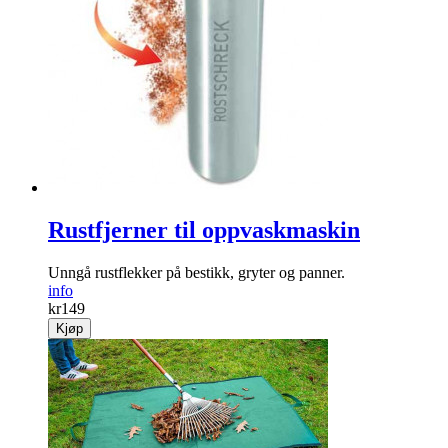
Rustfjerner til oppvaskmaskin
Unngå rustflekker på bestikk, gryter og panner.
info
kr
149
Kjøp