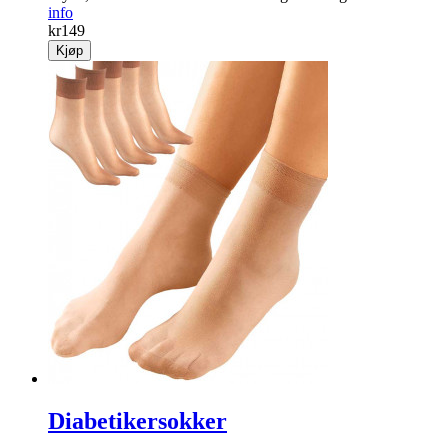
info
kr
149
Kjøp
Diabetikersokker