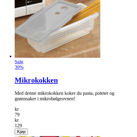
Salg
39%
Mikrokokken
Med denne mikro­kokken koker du pasta, poteter og
grønnsaker i mikrobølgeovnen!
kr
79
kr
129
Kjøp