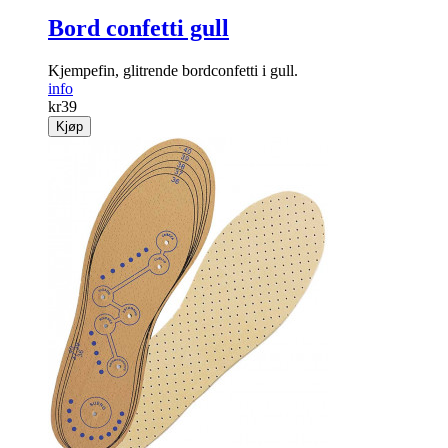
Bord confetti gull
Kjempefin, glitrende bordconfetti i gull.
info
kr
39
Kjøp