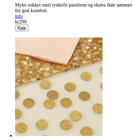
Myke sokker med rynke­fri passform og ekstra flate sømmer
for god komfort.
info
kr
299
Kjøp