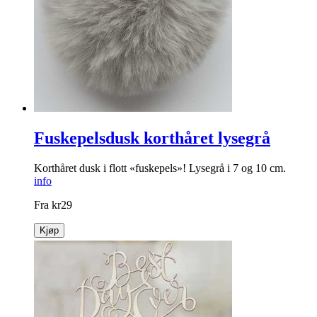
Fuskepelsdusk korthåret lysegrå
Korthåret dusk i flott «fuskepels»! Lysegrå i 7 og 10 cm.
info
Fra
kr
29
Kjøp