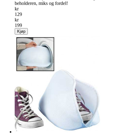
beholderen, miks og fordel!
kr
129
kr
199
Kjøp