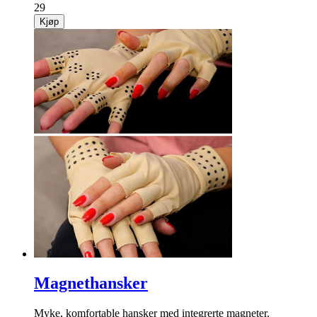
29
Kjøp
Magnethansker
Myke, komfortable hansker med integrerte magneter.