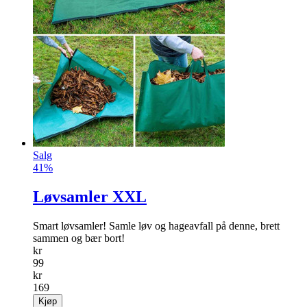
Salg
41%
Løvsamler XXL
Smart løvsamler! Samle løv og hageavfall på denne, brett
sammen og bær bort!
kr
99
kr
169
Kjøp