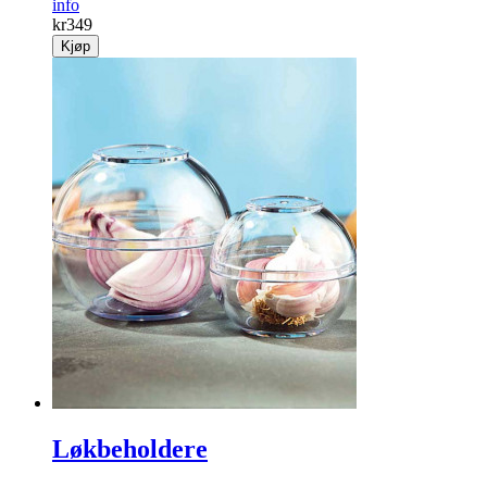
info
kr
349
Kjøp
Løkbeholdere