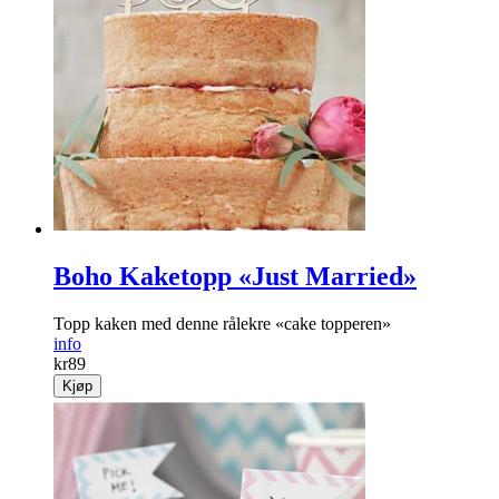
Boho Kaketopp «Just Married»
Topp kaken med denne rålekre «cake topperen»
info
kr
89
Kjøp