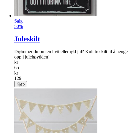
Salg
50%
Juleskilt
Drømmer du om en hvit eller rød jul? Kult treskilt til å henge
opp i julehøytiden!
kr
65
kr
129
Kjøp