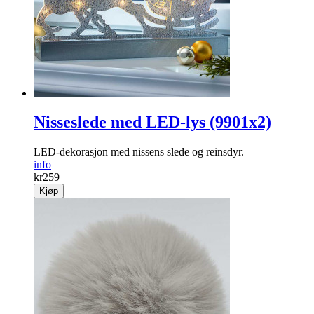
Nisseslede med LED-lys (9901x2)
LED-dekorasjon med nissens slede og reinsdyr.
info
kr
259
Kjøp