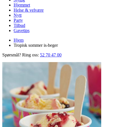
Hjemmet
Helse & velvære
Nytt
Party
Tilbud
Gavetips
Hjem
Tropisk sommer is-beger
Spørsmål? Ring oss:
52 70 47 00