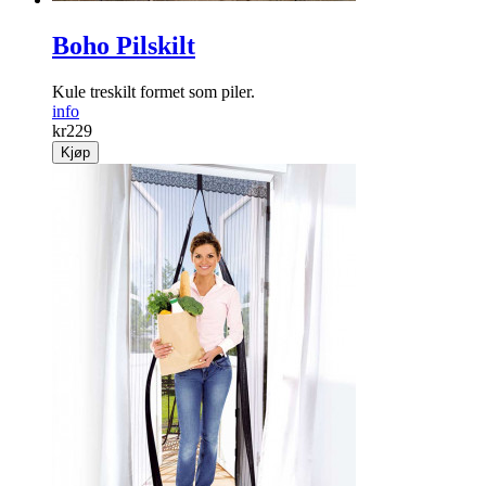
Boho Pilskilt
Kule treskilt formet som piler.
info
kr
229
Kjøp