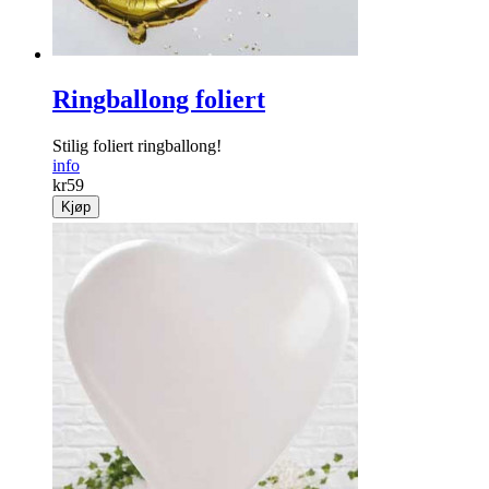
Ringballong foliert
Stilig foliert ringballong!
info
kr
59
Kjøp