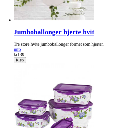
Jumboballonger hjerte hvit
Tre store hvite jumboballonger formet som hjerter.
info
kr
139
Kjøp