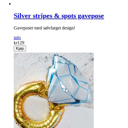
Silver stripes & spots gavepose
Gaveposer med sølvfarget design!
info
kr
129
Kjøp