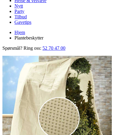
Helse & velvære
Nytt
Party
Tilbud
Gavetips
Hjem
Plantebeskytter
Spørsmål? Ring oss:
52 70 47 00