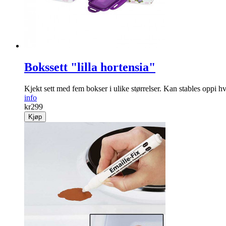
Bokssett "lilla hortensia"
Kjekt sett med fem bokser i ulike størrelser. Kan stables oppi h
info
kr
299
Kjøp