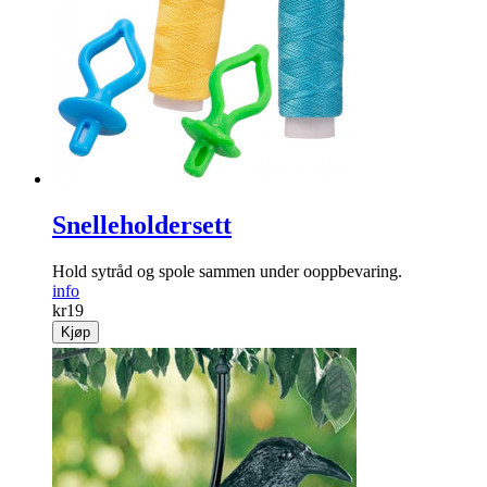
Snelleholdersett
Hold sytråd og spole sammen under ooppbevaring.
info
kr
19
Kjøp