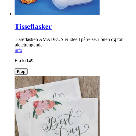
Tisseflasker
Tisseflasken AMADEUS er ideell på reise, i bilen og for
pleietrengende.
info
Fra
kr
149
Kjøp