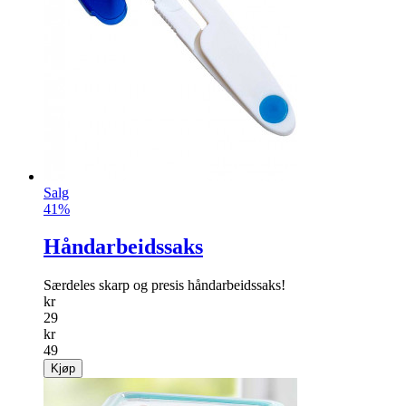
Salg
41%
Håndarbeidssaks
Særdeles skarp og presis håndarbeidssaks!
kr
29
kr
49
Kjøp