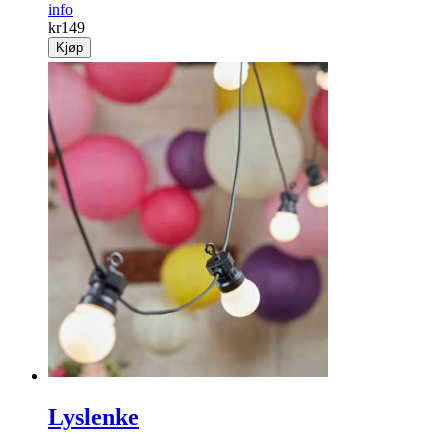
info
kr
149
Kjøp
Lyslenke