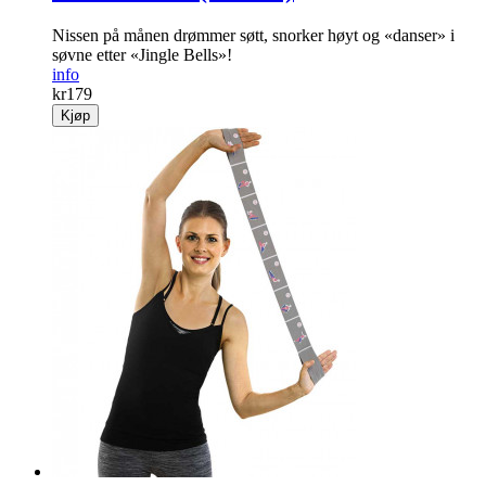
Nissen på månen drømmer søtt, snorker høyt og «danser» i
søvne etter «Jingle Bells»!
info
kr
179
Kjøp