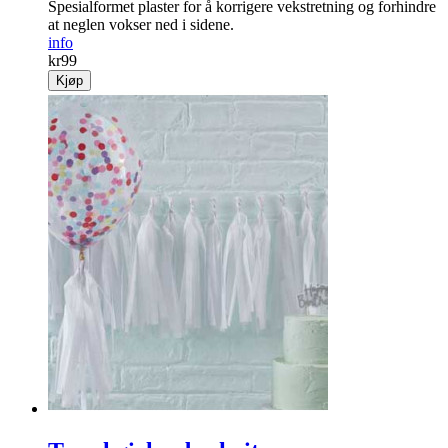
Spesialformet ­plaster for å ­korrigere vekst­retning og forhindre
at neglen vokser ned i sidene.
info
kr
99
Kjøp