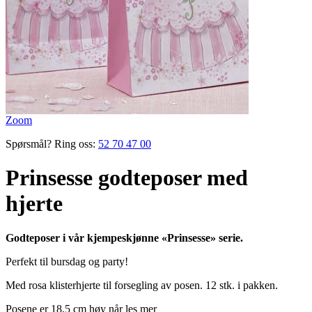
Zoom
Spørsmål? Ring oss:
52 70 47 00
Prinsesse godteposer med
hjerte
Godteposer i vår kjempeskjønne «Prinsesse» serie.
Perfekt til bursdag og party!
Med rosa klisterhjerte til forsegling av posen. 12 stk. i pakken.
Posene
er
18,5
cm
høy når
les mer