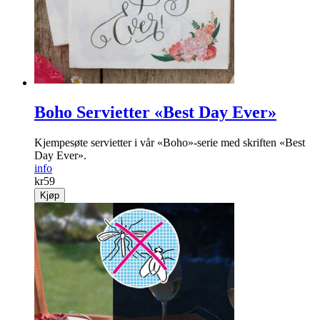
Boho Servietter «Best Day Ever»
Kjempesøte servietter i vår «Boho»-serie med skriften «Best
Day Ever».
info
kr
59
Kjøp