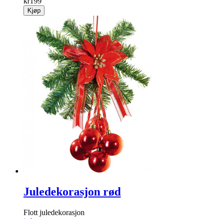
kr
199
Kjøp
Juledekorasjon rød
Flott juledekorasjon