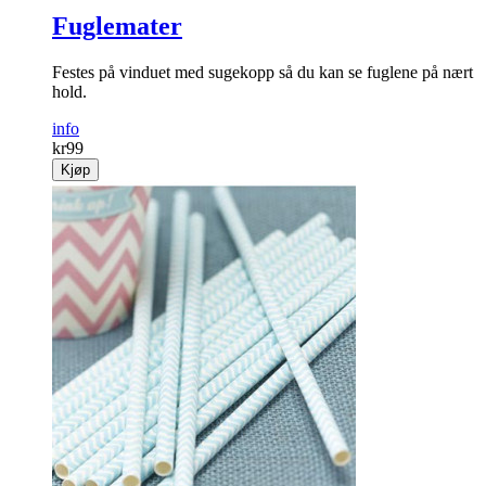
Fuglemater
Festes på vinduet med sugekopp så du kan se fuglene på nært
hold.
info
kr
99
Kjøp