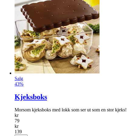
Salg
43%
Kjeksboks
Morsom kjeksboks med lokk som ser ut som en stor kjeks!
kr
79
kr
139