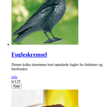
Fugleskremsel
Denne kråka skremmer bort uønskede fugler fra frukttrær og
bærbusker.
info
kr
129
Kjøp