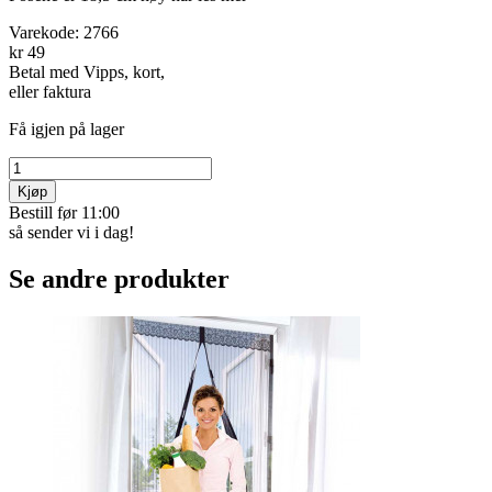
Varekode:
2766
kr 49
Betal med Vipps, kort,
eller faktura
Få igjen på lager
Kjøp
Bestill før 11:00
så sender vi i dag!
Se andre produkter