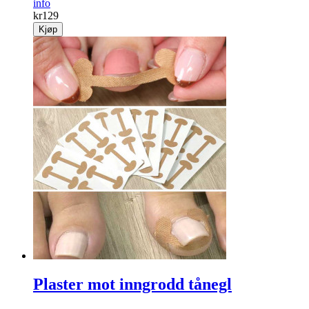
info
kr
129
Kjøp
Plaster mot inngrodd tånegl