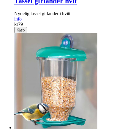
Tassel girlander hvit
Nydelig tassel girlander i hvitt.
info
kr
79
Kjøp