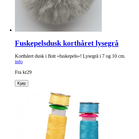
Fuskepelsdusk korthåret lysegrå
Korthåret dusk i flott «fuskepels»! Lysegrå i 7 og 10 cm.
info
Fra
kr
29
Kjøp