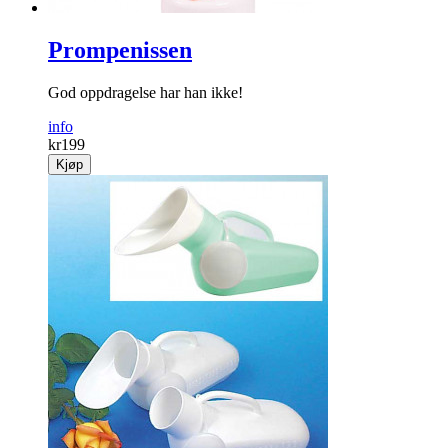
Prompenissen
God oppdragelse har han ikke!
info
kr
199
Kjøp