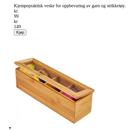
Kjempepraktisk veske for oppbevaring av garn og strikketøy.
kr
99
kr
149
Kjøp