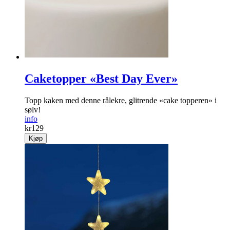
Caketopper «Best Day Ever»
Topp kaken med denne rålekre, glitrende «cake topperen» i
sølv!
info
kr
129
Kjøp