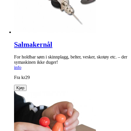
Salmakernål
For holdbar søm i skinnplagg, belter, vesker, skotøy etc. – der
symaskinen ikke duger!
info
Fra
kr
29
Kjøp