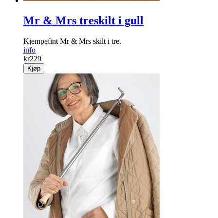
Mr & Mrs treskilt i gull
Kjempefint Mr & Mrs skilt i tre.
info
kr
229
Kjøp