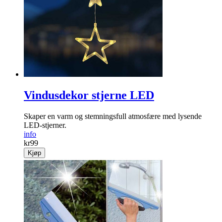
Vindusdekor stjerne LED
Skaper en varm og stemningsfull atmosfære med lysende
LED-stjerner.
info
kr
99
Kjøp