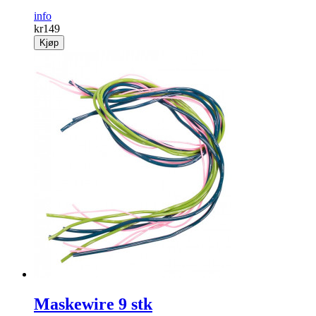
info
kr
149
Kjøp
Maskewire 9 stk