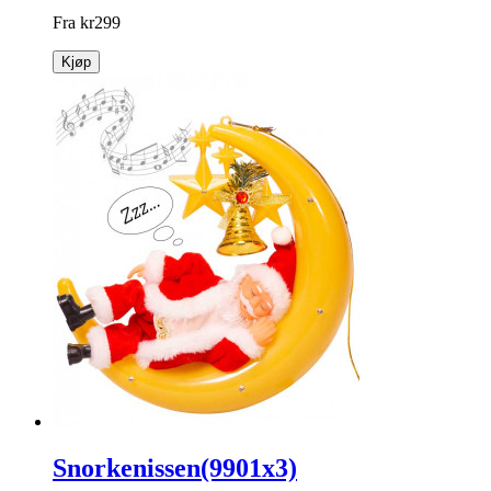
Fra
kr
299
Kjøp
Snorkenissen(9901x3)