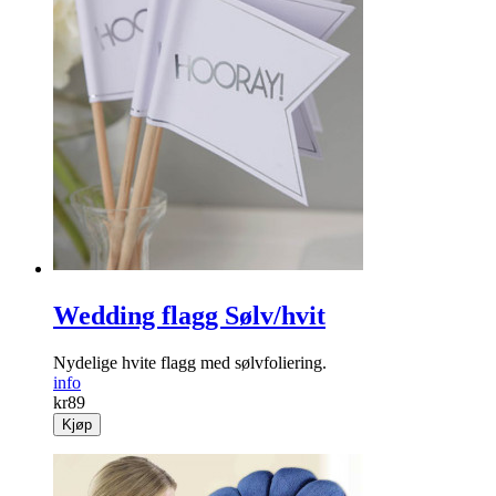
Wedding flagg Sølv/hvit
Nydelige hvite flagg med sølvfoliering.
info
kr
89
Kjøp