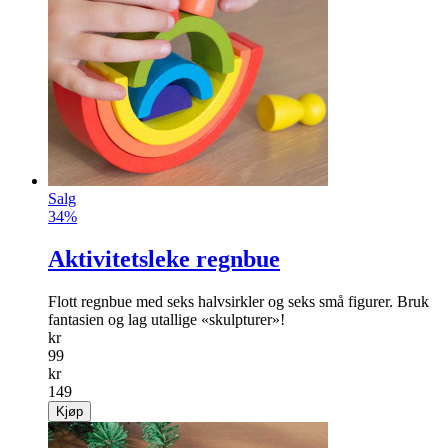
Salg
34%
Aktivitetsleke regnbue
Flott regnbue med seks halvsirkler og seks små figurer. Bruk
fantasien og lag utallige «skulpturer»!
kr
99
kr
149
Kjøp