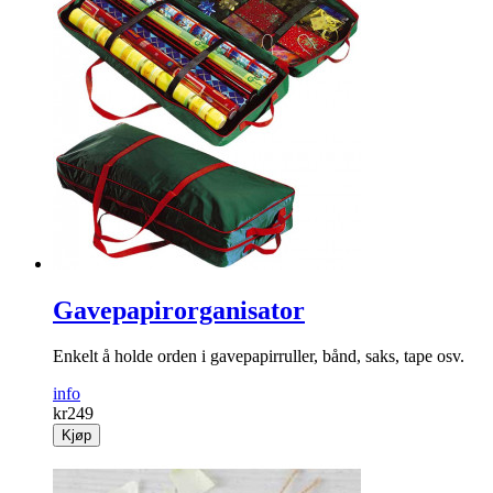
Gavepapirorganisator
Enkelt å holde orden i gavepapirruller, bånd, saks, tape osv.
info
kr
249
Kjøp