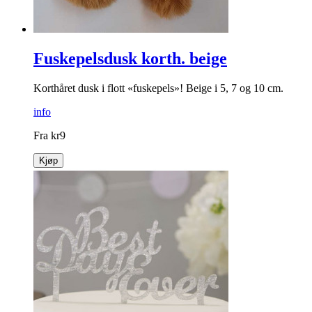
Fuskepelsdusk korth. beige
Korthåret dusk i flott «fuskepels»! Beige i 5, 7 og 10 cm.
info
Fra
kr
9
Kjøp