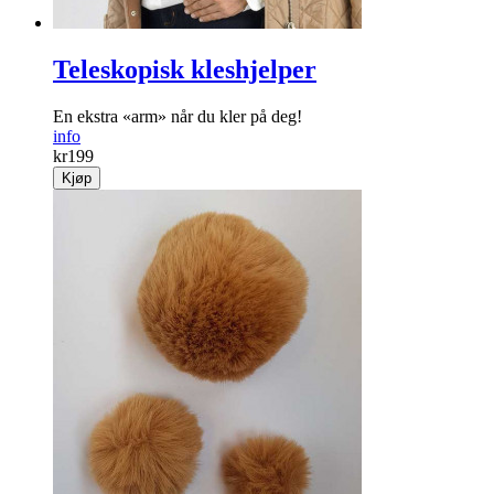
Teleskopisk kleshjelper
En ekstra «arm» når du kler på deg!
info
kr
199
Kjøp