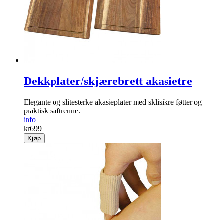
Dekkplater/skjærebrett akasietre
Elegante og slitesterke akasieplater med sklisikre føtter og
praktisk saftrenne.
info
kr
699
Kjøp