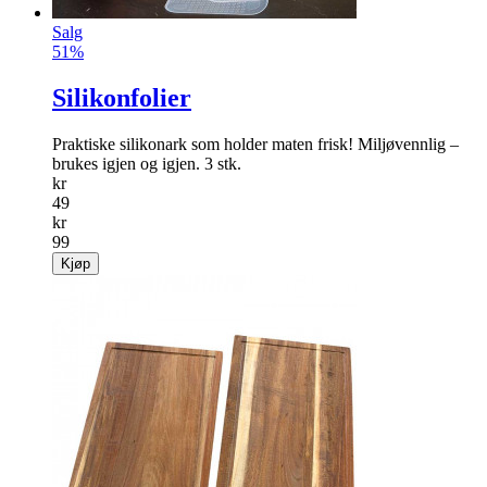
Salg
51%
Silikonfolier
Praktiske silikonark som holder maten frisk! Miljøvennlig –
brukes igjen og igjen. 3 stk.
kr
49
kr
99
Kjøp