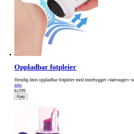
Oppladbar fotpleier
Hendig liten oppladbar fot­pleier med innebygget «støvsuger» s
info
kr
299
Kjøp