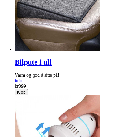
Bilpute i ull
Varm og god å sitte på!
info
kr
399
Kjøp