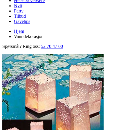
Helse & velvære
Nytt
Party
Tilbud
Gavetips
Hjem
Vanndekorasjon
Spørsmål? Ring oss:
52 70 47 00