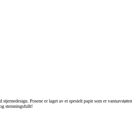
jernedesign. Posene er laget av et spesielt papir som er vannavstøtend
og stemningsfullt!