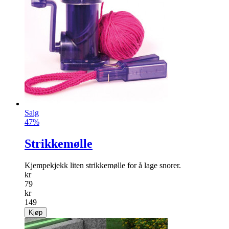
Salg
47%
Strikkemølle
Kjempekjekk liten strikkemølle for å lage snorer.
kr
79
kr
149
Kjøp