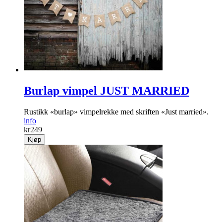
Burlap vimpel JUST MARRIED
Rustikk «burlap» vimpelrekke med skriften «Just married».
info
kr
249
Kjøp