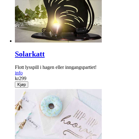
Solarkatt
Flott lysspill i hagen eller inngangspartiet!
info
kr
299
Kjøp