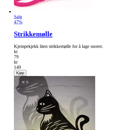
Salg
47%
Strikkemølle
Kjempekjekk liten strikkemølle for å lage snorer.
kr
79
kr
149
Kjøp