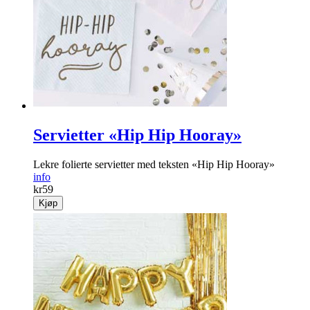
Servietter «Hip Hip Hooray»
Lekre folierte servietter med teksten «Hip Hip Hooray»
info
kr
59
Kjøp