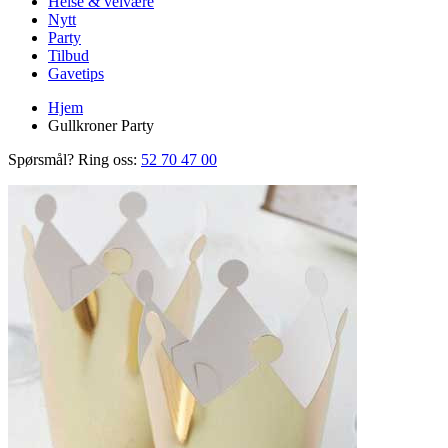
Helse & velvære
Nytt
Party
Tilbud
Gavetips
Hjem
Gullkroner Party
Spørsmål? Ring oss:
52 70 47 00