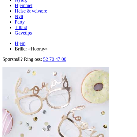
Hjemmet
Helse & velvære
Nytt
Party
Tilbud
Gavetips
Hjem
Briller «Hooray»
Spørsmål? Ring oss:
52 70 47 00