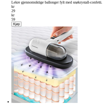
Lekre gjennomsiktige ballonger fylt med snøkrystall-confetti.
kr
29
kr
59
Kjøp