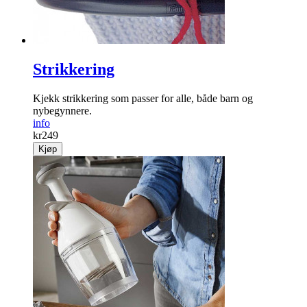
Strikkering
Kjekk strikkering som passer for alle, både barn og
nybegynnere.
info
kr
249
Kjøp