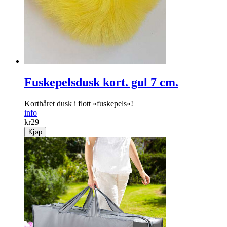
Fuskepelsdusk kort. gul 7 cm.
Korthåret dusk i flott «fuskepels»!
info
kr
29
Kjøp