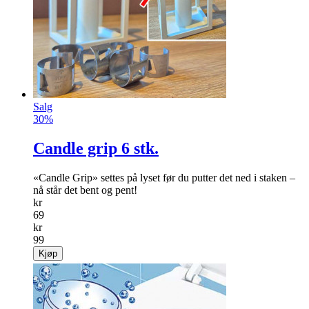
Salg
30%
Candle grip 6 stk.
«Candle Grip» settes på lyset før du putter det ned i staken –
nå står det bent og pent!
kr
69
kr
99
Kjøp