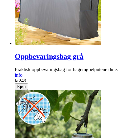
Oppbevaringsbag grå
Praktisk oppbevaringsbag for hagemøbelputene dine.
info
kr
249
Kjøp