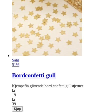
Salg
51%
Bordconfetti gull
Kjempefin glitrende bord confetti gullstjerner.
kr
19
kr
39
Kjøp