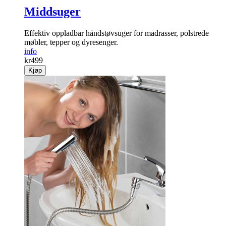
Middsuger
Effektiv oppladbar hånd­støvsuger for madrasser, polstrede
møbler, tepper og dyresenger.
info
kr
499
Kjøp