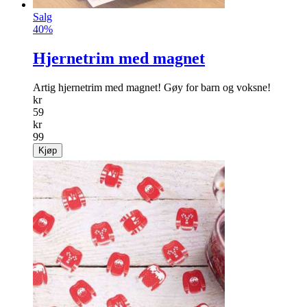
Salg
40%
Hjernetrim med magnet
Artig hjernetrim med magnet! Gøy for barn og voksne!
kr
59
kr
99
Kjøp