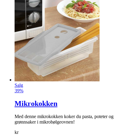
Salg
39%
Mikrokokken
Med denne mikro­kokken koker du pasta, poteter og
grønnsaker i mikrobølgeovnen!
kr