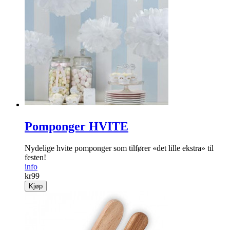
Pomponger HVITE
Nydelige hvite pomponger som tilfører «det lille ekstra» til
festen!
info
kr
99
Kjøp