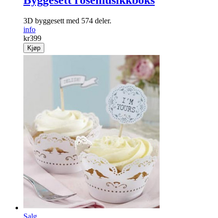
Byggesett rosemusikkboks
3D byggesett med 574 deler.
info
kr
399
Kjøp
Salg