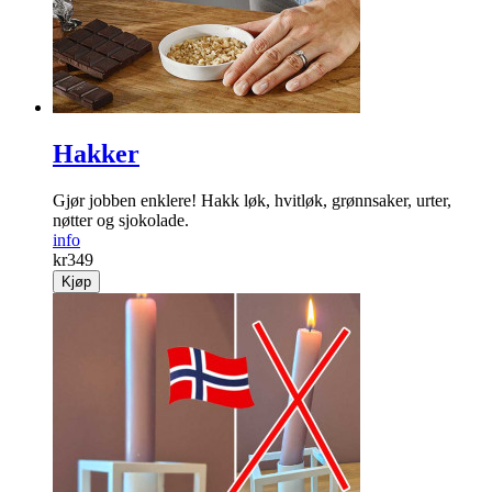
Hakker
Gjør jobben enklere! Hakk løk, hvitløk, grønnsaker, urter,
nøtter og sjokolade.
info
kr
349
Kjøp