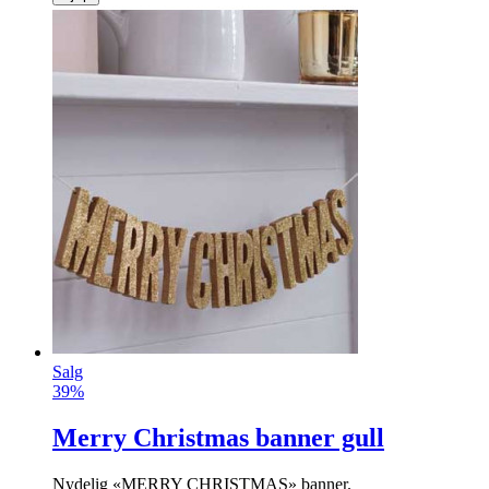
Salg
39%
Merry Christmas banner gull
Nydelig «MERRY CHRISTMAS» banner.