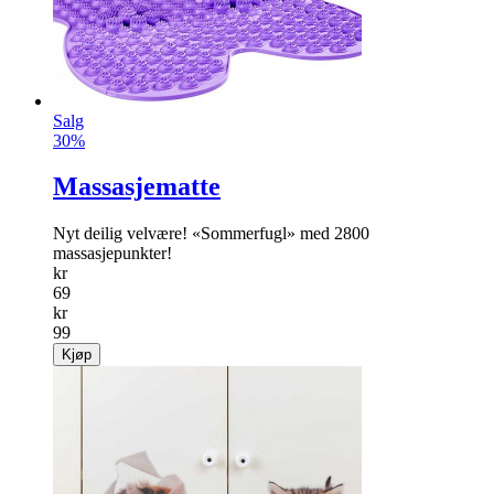
Salg
30%
Massasjematte
Nyt deilig velvære! «Sommerfugl» med 2800
massasjepunkter!
kr
69
kr
99
Kjøp