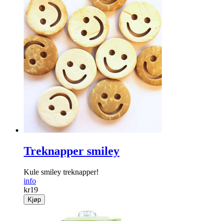
Treknapper smiley
Kule smiley treknapper!
info
kr
19
Kjøp