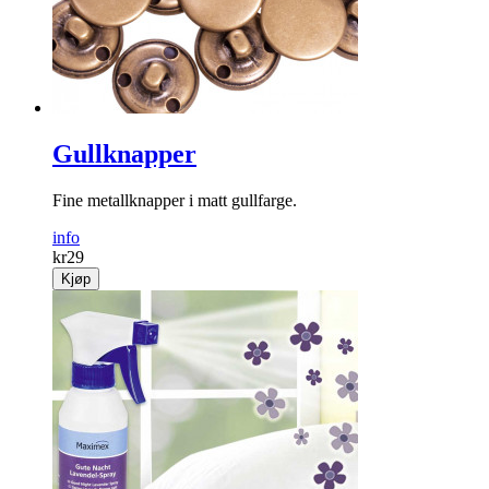
Gullknapper
Fine metallknapper i matt gullfarge.
info
kr
29
Kjøp