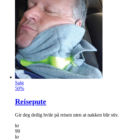
Salg
50%
Reisepute
Gir deg deilig hvile på reisen uten at nakken blir stiv.
kr
99
kr