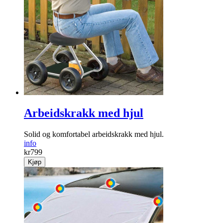
Arbeidskrakk med hjul
Solid og komfortabel arbeidskrakk med hjul.
info
kr
799
Kjøp