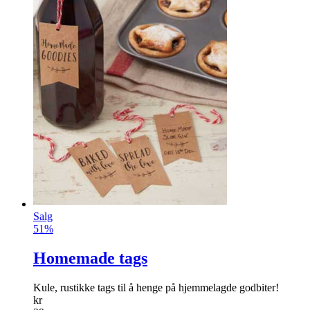
Salg
51%
Homemade tags
Kule, rustikke tags til å henge på hjemmelagde godbiter!
kr