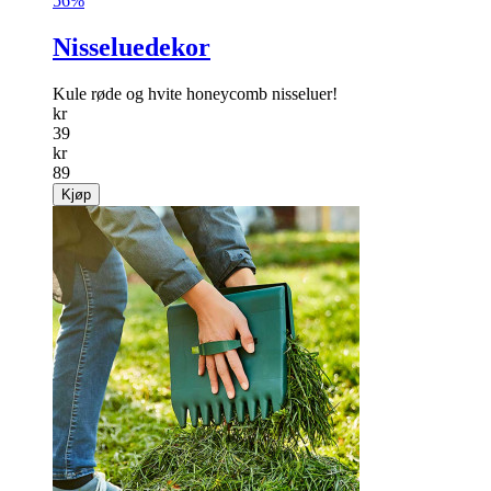
56%
Nisseluedekor
Kule røde og hvite honeycomb nisseluer!
kr
39
kr
89
Kjøp