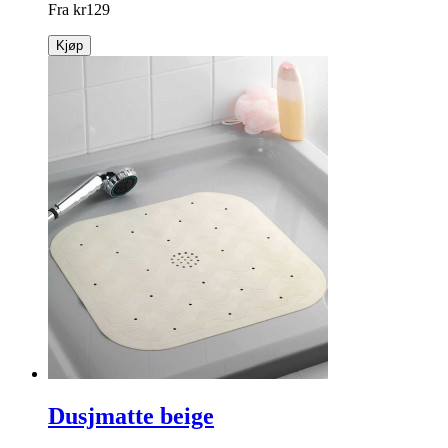
Fra
kr
129
Kjøp
Dusjmatte beige