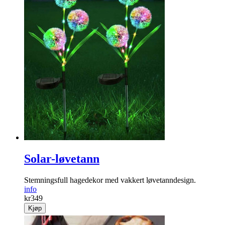
Solar-løvetann
Stemningsfull hagedekor med vakkert løve­tanndesign.
info
kr
349
Kjøp