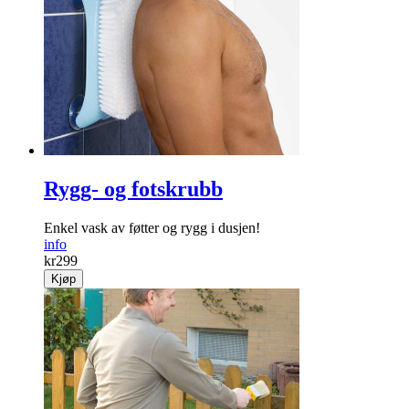
Rygg- og fotskrubb
Enkel vask av føtter og rygg i dusjen!
info
kr
299
Kjøp