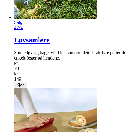
Salg
47%
Løvsamlere
Samle løv og hageavfall lett som en plett! Praktiske plater du
enkelt fester på hendene.
kr
79
kr
149
Kjøp