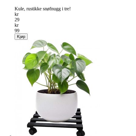
Kule, rustikke snøfnugg i tre!
kr
29
kr
99
Kjøp