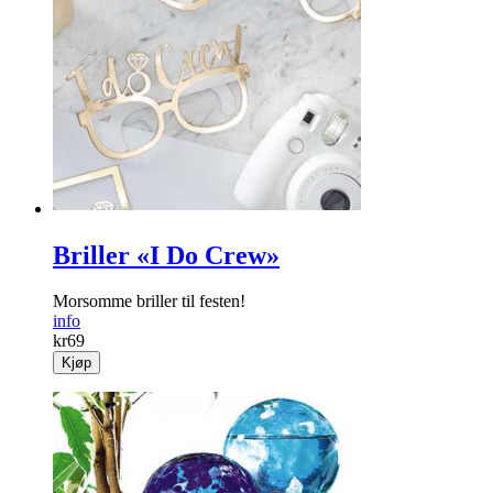
Briller «I Do Crew»
Morsomme briller til festen!
info
kr
69
Kjøp