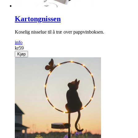
Kartongnissen
Koselig nisselue til å træ over pappvinboksen.
info
kr
59
Kjøp