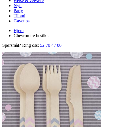
Helse & velvære
Nytt
Party
Tilbud
Gavetips
Hjem
Chevron tre bestikk
Spørsmål? Ring oss:
52 70 47 00