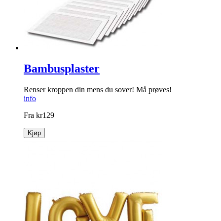
Bambusplaster
Renser kroppen din mens du sover! Må prøves!
info
Fra
kr
129
Kjøp