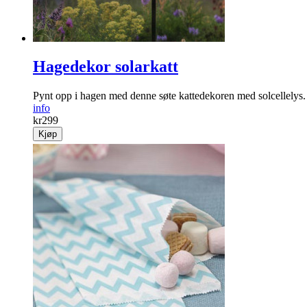
Hagedekor solarkatt
Pynt opp i hagen med denne søte kattedekoren med solcelle­lys.
info
kr
299
Kjøp