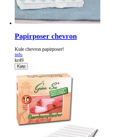
Papirposer chevron
Kule chevron papirposer!
info
kr
49
Kjøp