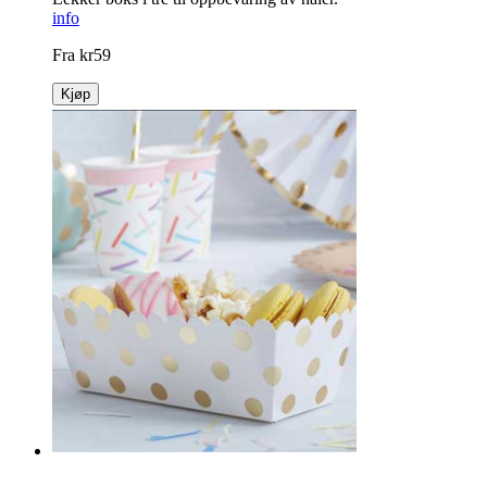
info
Fra
kr
59
Kjøp