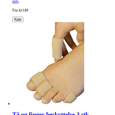
info
Fra
kr
149
Kjøp
Tå og finger beskyttelse 3 stk