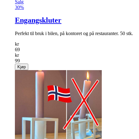
Salg
30%
Engangskluter
Perfekt til bruk i bilen, på kontoret og på restauranter. 50 stk.
kr
69
kr
99
Kjøp