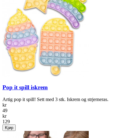
Pop it spill iskrem
Artig pop it spill! Sett med 3 stk. Iskrem og strjerneras.
kr
49
kr
129
Kjøp