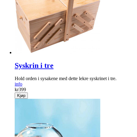
Syskrin i tre
Hold orden i sysakene med dette lekre syskrinet i tre.
info
kr
399
Kjøp