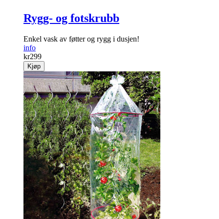
Rygg- og fotskrubb
Enkel vask av føtter og rygg i dusjen!
info
kr
299
Kjøp