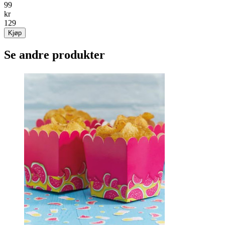
99
kr
129
Kjøp
Se andre produkter