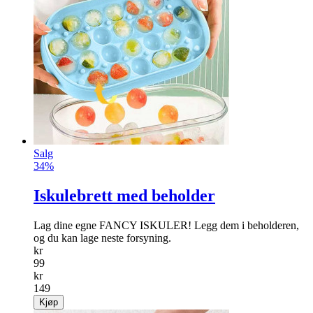
Salg
34%
Iskulebrett med beholder
Lag dine egne FANCY ISKULER! Legg dem i beholderen,
og du kan lage neste forsyning.
kr
99
kr
149
Kjøp