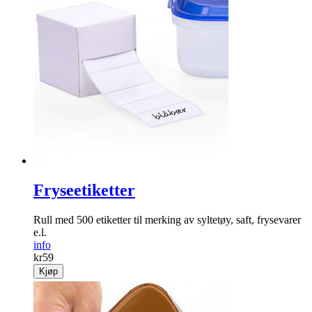
Fryseetiketter
Rull med 500 etiketter til merking av syltetøy, saft, frysevarer
e.l.
info
kr
59
Kjøp