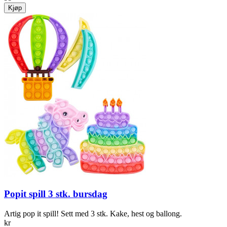
Kjøp
Popit spill 3 stk. bursdag
Artig pop it spill! Sett med 3 stk. Kake, hest og ballong.
kr