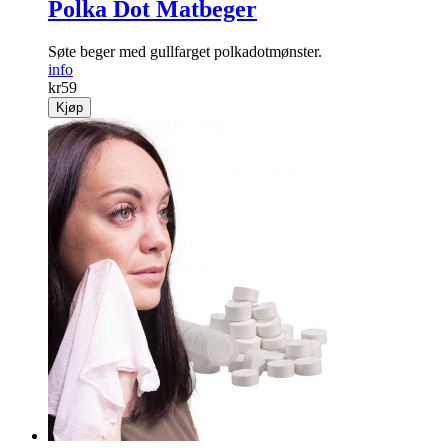
Polka Dot Matbeger
Søte beger med gullfarget polkadotmønster.
info
kr
59
Kjøp