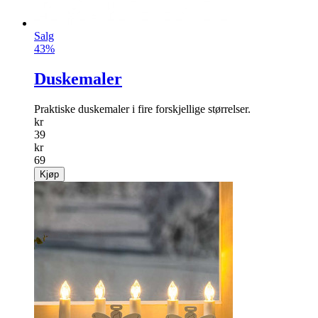
Salg
43%
Duskemaler
Praktiske duskemaler i fire forskjellige størrelser.
kr
39
kr
69
Kjøp