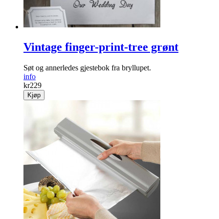
Vintage finger-print-tree grønt
Søt og annerledes gjestebok fra bryllupet.
info
kr
229
Kjøp