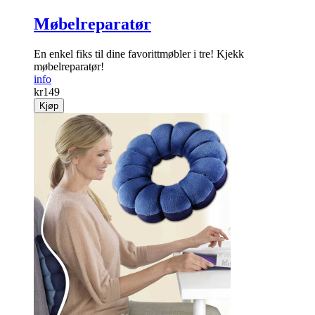
Møbelreparatør
En enkel fiks til dine favorittmøbler i tre! Kjekk
møbelreparatør!
info
kr
149
Kjøp