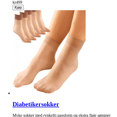
kr
499
Kjøp
Diabetikersokker
Myke sokker med rynke­fri passform og ekstra flate sømmer