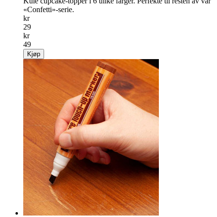
Kule cupcake-topper i 6 ulike farger. Perfekte til resten av vår
«Confetti»-serie.
kr
29
kr
49
Kjøp