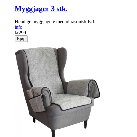
Myggjager 3 stk.
Hendige mygg­jagere med ultrasonisk lyd.
info
kr
299
Kjøp