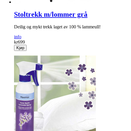
Stoltrekk m/lommer grå
Deilig og mykt trekk laget av 100 % lammeull!
info
kr
699
Kjøp