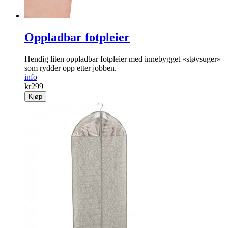
Oppladbar fotpleier
Hendig liten oppladbar fot­pleier med innebygget «støvsuger»
som rydder opp etter jobben.
info
kr
299
Kjøp