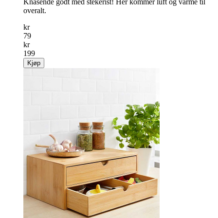
Knasende godt med stekerist! Her kommer luft og varme til
overalt.
kr
79
kr
199
Kjøp