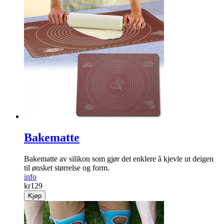
Bakematte
Bakematte av silikon som gjør det enklere å kjevle ut deigen
til ønsket størrelse og form.
info
kr
129
Kjøp