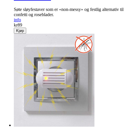
Søte sløyfestaver som er «non-messy» og festlig alternativ til
confetti og roseblader.
info
kr
89
Kjøp