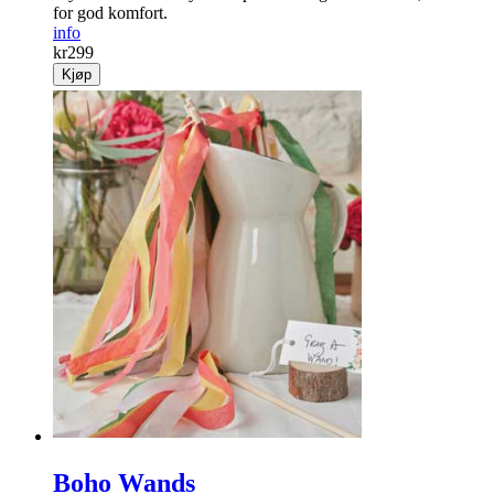
for god komfort.
info
kr
299
Kjøp
Boho Wands