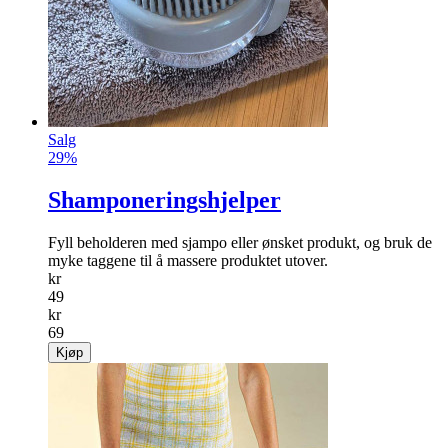
Salg
29%
Shamponeringshjelper
Fyll beholderen med sjampo eller ønsket produkt, og bruk de
myke taggene til å massere produktet utover.
kr
49
kr
69
Kjøp