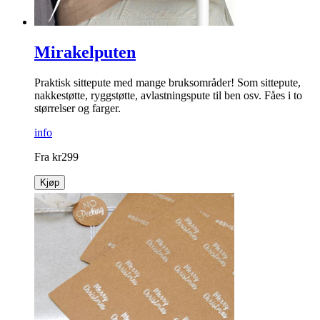
Mirakelputen
Praktisk sittepute med mange bruksområder! Som sittepute,
nakkestøtte, ryggstøtte, avlastnings­pute til ben osv. Fåes i to
størrelser og farger.
info
Fra
kr
299
Kjøp