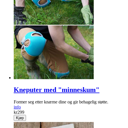
Kneputer med "minneskum"
Former seg etter knærne dine og gir behagelig støtte.
info
kr
299
Kjøp