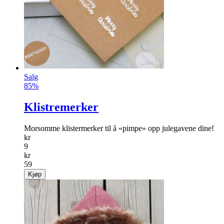
Salg
85%
Klistremerker
Morsomme klistermerker til å «pimpe» opp julegavene dine!
kr
9
kr
59
Kjøp