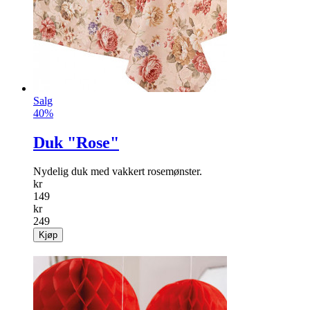
Salg
40%
Duk "Rose"
Nydelig duk med vakkert rosemønster.
kr
149
kr
249
Kjøp