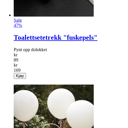
Salg
47%
Toalettsetetrekk "fuskepels"
Pynt opp dolokket
kr
89
kr
169
Kjøp