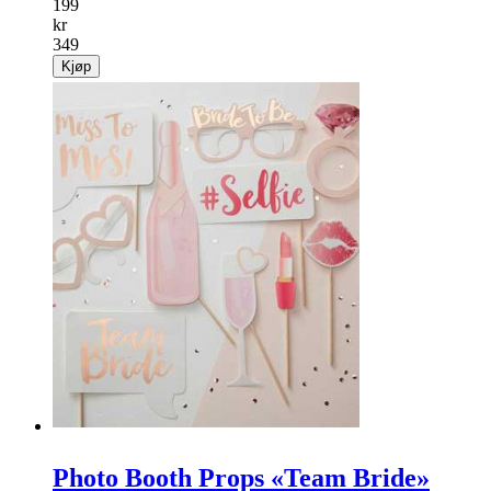
199
kr
349
Kjøp
Photo Booth Props «Team Bride»