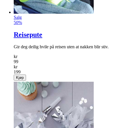
Salg
50%
Reisepute
Gir deg deilig hvile på reisen uten at nakken blir stiv.
kr
99
kr
199
Kjøp