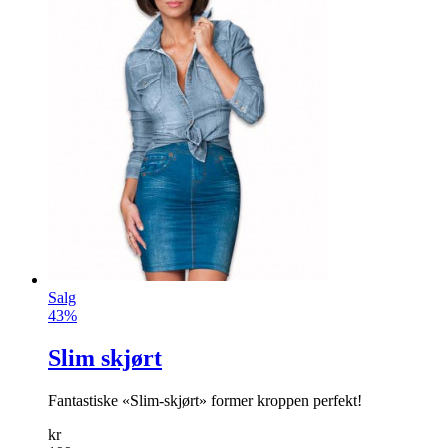
Salg
43%
Slim skjørt
Fantastiske «Slim-skjørt» former kroppen perfekt!
kr