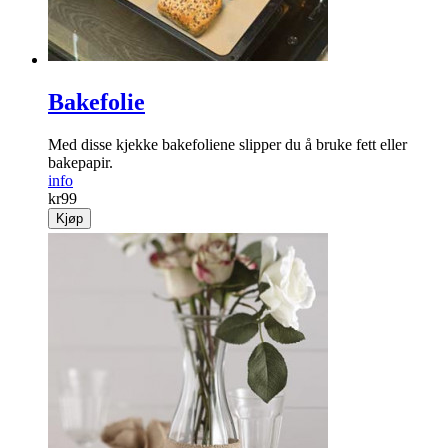
Bakefolie
Med disse kjekke bake­foliene slipper du å bruke fett eller
bakepapir.
info
kr
99
Kjøp