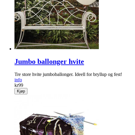
Jumbo ballonger hvite
Tre store hvite jumboballonger. Ideell for bryllup og fest!
info
kr
99
Kjøp