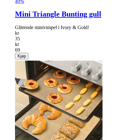
49%
Mini Triangle Bunting gull
Glitrende minivimpel i Ivory & Gold!
kr
35
kr
69
Kjøp