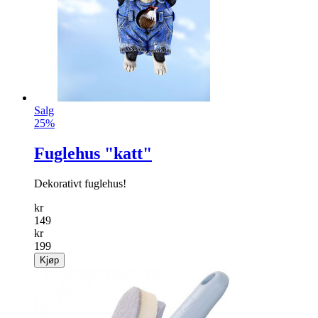
Salg
25%
Fuglehus "katt"
Dekorativt fuglehus!
kr
149
kr
199
Kjøp