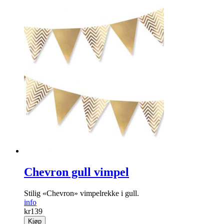
Chevron gull vimpel
Stilig «Chevron» vimpelrekke i gull.
info
kr
139
Kjøp