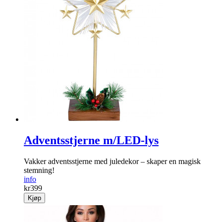
Adventsstjerne m/LED-lys
Vakker adventsstjerne med juledekor – skaper en magisk
stemning!
info
kr
399
Kjøp