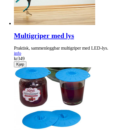
Multigriper med lys
Praktisk, sammen­leggbar multigriper med LED-lys.
info
kr
349
Kjøp