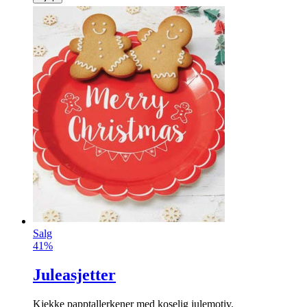
Salg
41%
Juleasjetter
Kjekke papptallerkener med koselig julemotiv.