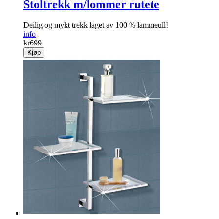
Stoltrekk m/lommer rutete
Deilig og mykt trekk laget av 100 % lammeull!
info
kr
699
Kjøp