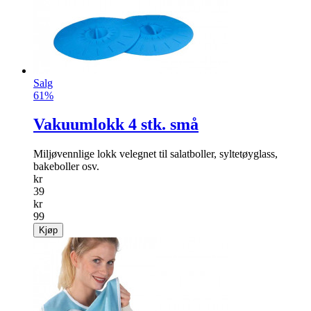
Salg
61%
Vakuumlokk 4 stk. små
Miljøvennlige lokk velegnet til salat­boller, sylte­tøyglass,
bakeboller osv.
kr
39
kr
99
Kjøp