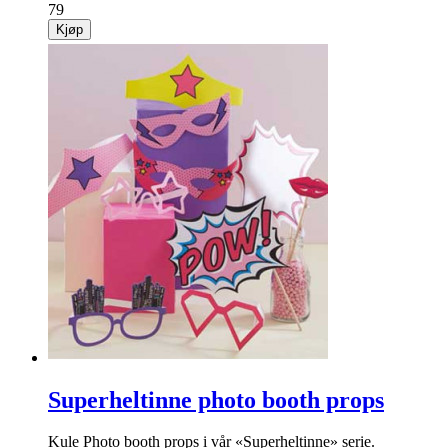
79
Kjøp
Superheltinne photo booth props
Kule Photo booth props i vår «Superheltinne» serie.