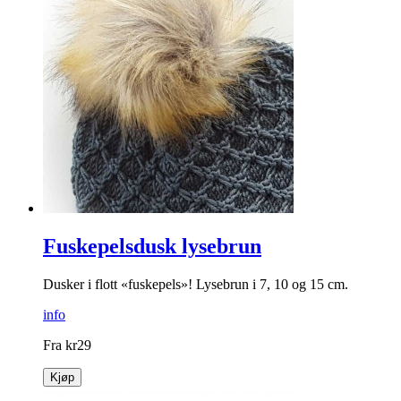
Fuskepelsdusk lysebrun
Dusker i flott «fuskepels»! Lysebrun i 7, 10 og 15 cm.
info
Fra
kr
29
Kjøp