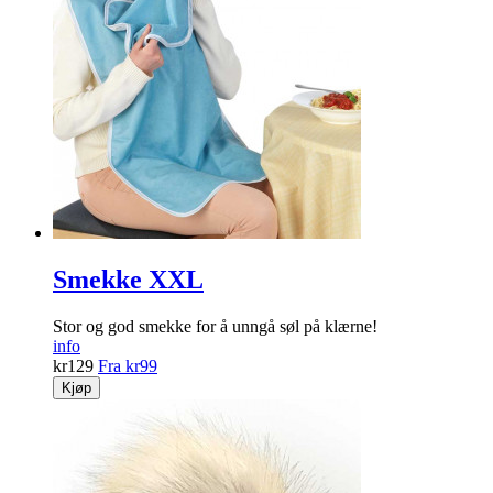
Smekke XXL
Stor og god smekke for å unngå søl på klærne!
info
kr
129
Fra
kr
99
Kjøp