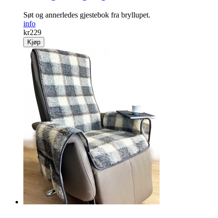
Søt og annerledes gjestebok fra bryllupet.
info
kr
229
Kjøp