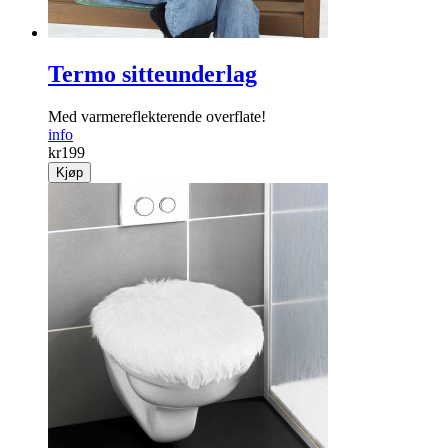
Termo sitteunderlag
Med varme­reflekterende overflate!
info
kr
199
Kjøp