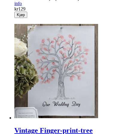
info
kr
129
Kjøp
Vintage Finger-print-tree