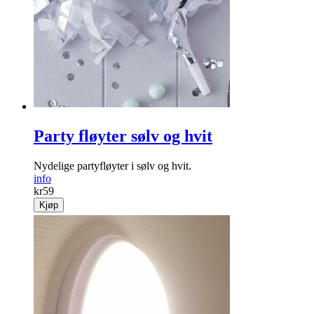
Party fløyter sølv og hvit
Nydelige partyfløyter i sølv og hvit.
info
kr
59
Kjøp