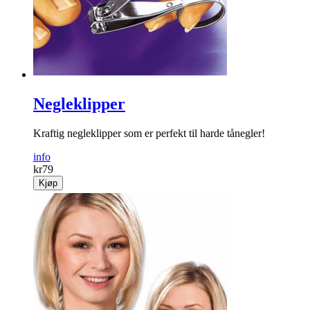
info
kr
99
Kjøp
Negleklipper