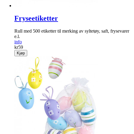
Fryseetiketter
Rull med 500 etiketter til merking av syltetøy, saft, frysevarer
e.l.
info
kr
59
Kjøp