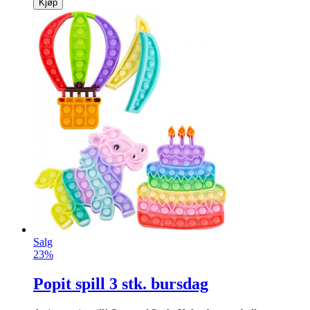
Julestjernekrans
Vakker krans med lys og røde jule­stjerner.
info
kr
299
Kjøp