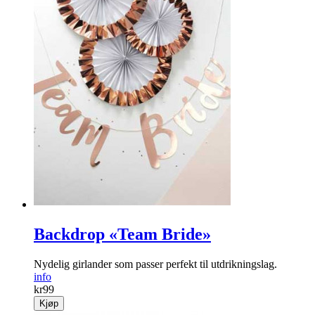
Chevron black godteposer
Kule godteposer med Chevron-mønster i svart.
info
kr
99
Kjøp