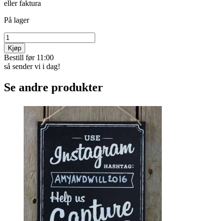
Bruk føttene til å trykke luften mellom putene. Forbedrer
blodsirkulasjonen. Smart å bruke når du sitter lenge.
Praktiske og ­effektiv trener.
Myk, behagelig overflate.
Tar liten plass når den ikke er i bruk.
Lett å ta med.
Håndtrener - Nr 8137.
Varekode:
8138
kr 159
Betal med Vipps, kort,
eller faktura
På lager
Kjøp
Bestill før 11:00
så sender vi i dag!
Se andre produkter