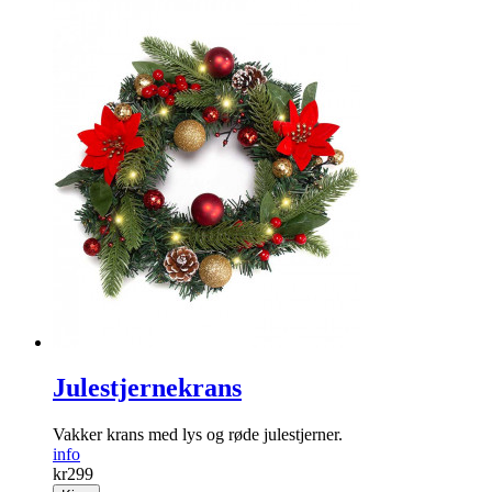
Backdrop «Team Bride»
Nydelig girlander som passer perfekt til utdrikningslag.
info
kr
99
Kjøp