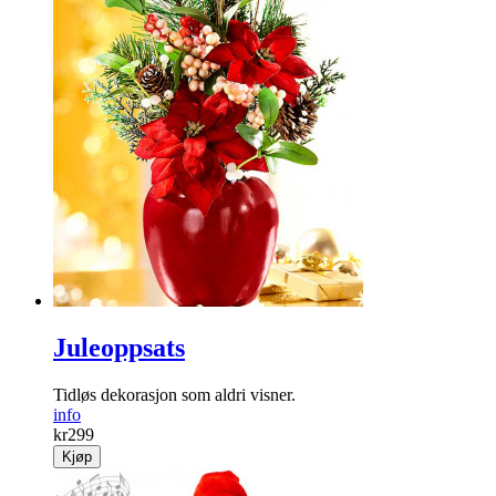
Fuskepelsdusk lysebrun
Dusker i flott «fuskepels»! Lysebrun i 7, 10 og 15 cm.
info
Fra
kr
29
Kjøp