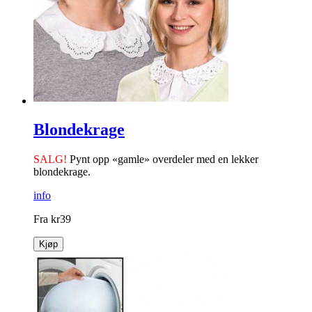
Kraftig negleklipper som er perfekt til harde tånegler!
info
kr
79
Kjøp