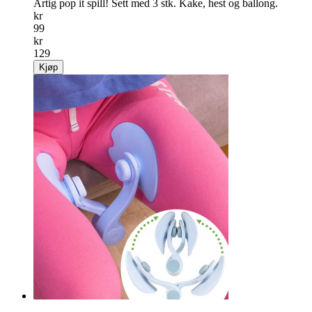
Salg
23%
Popit spill 3 stk. bursdag
Artig pop it spill! Sett med 3 stk. Kake, hest og ballong.
kr
99
kr
129
Kjøp