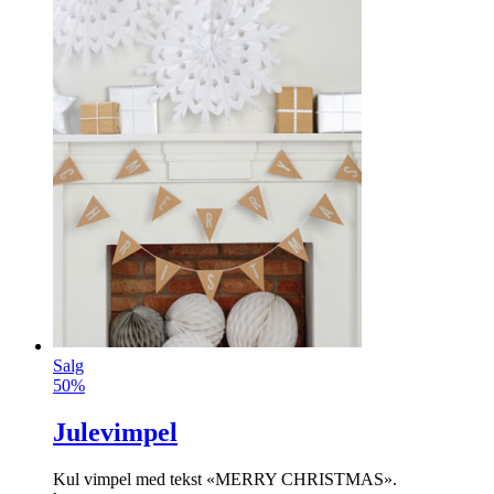
Rockeringnissen(9901x3)
Supersprek nisse som rocker i vei!
info
kr
149
Kjøp