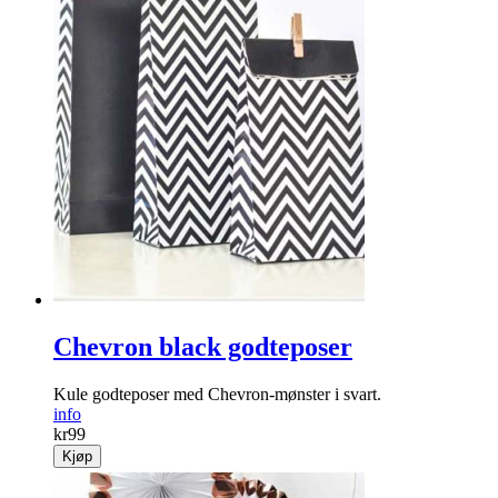
Fuskepelsdusk lyserosa
Stor dusk i flott «fuskepels»!
info
kr
39
Kjøp