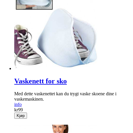
Blondekrage
SALG!
Pynt opp «gamle» overdeler med en lekker
blondekrage.
info
Fra
kr
39
Kjøp