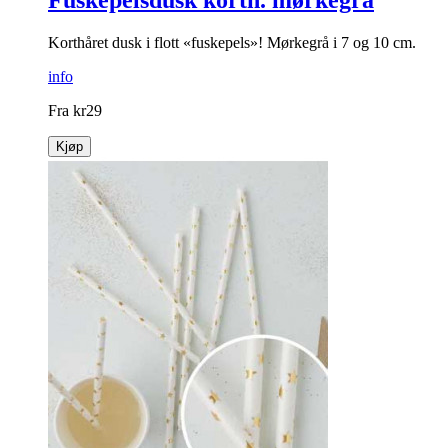
Fuskepelsdusk korth. mørkegrå
Korthåret dusk i flott «fuskepels»! Mørkegrå i 7 og 10 cm.
info
Fra
kr
29
Kjøp