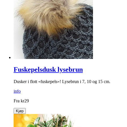
Nissekrus 4 stk.
Koselige julekrus – perfekte til bruk i advents- og juletiden.
info
kr
99
Kjøp