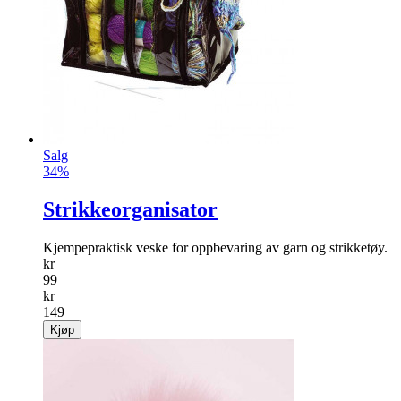
Stilige pappbeger som tilhører vår «Tropisk sommer»-serie.
info
kr
49
Kjøp
Salg