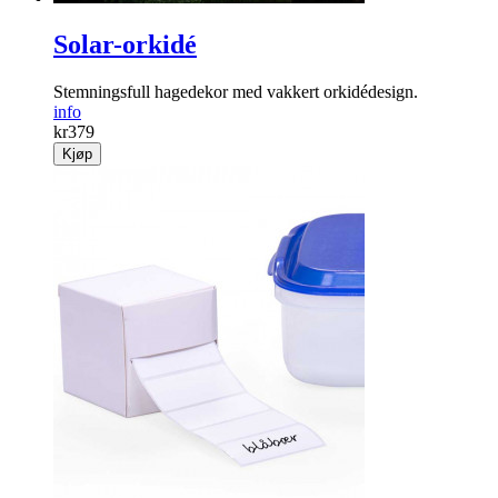
Solar-orkidé
Stemningsfull hagedekor med vakkert orkidédesign.
info
kr
379
Kjøp