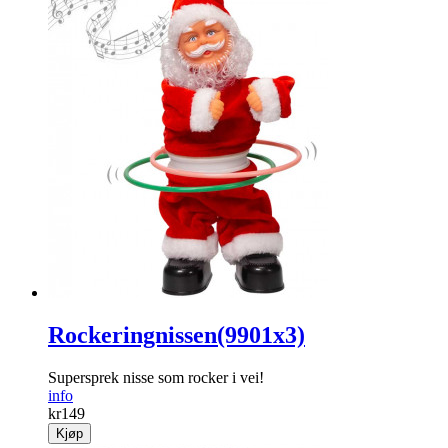
Juleoppsats
Tidløs dekorasjon som aldri visner.
info
kr
299
Kjøp