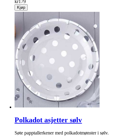
kr
179
Kjøp
Polkadot asjetter sølv
Søte papptallerkener med polkadotmønster i sølv.