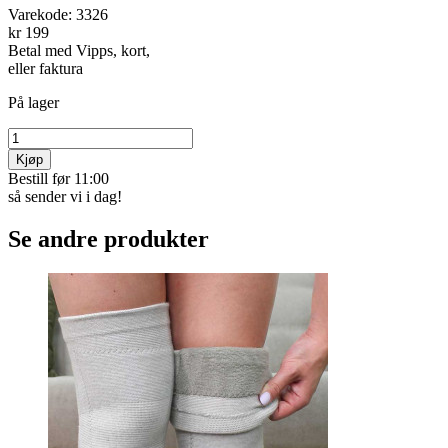
Varekode:
3326
kr 199
Betal med Vipps, kort,
eller faktura
På lager
Kjøp
Bestill før 11:00
så sender vi i dag!
Se andre produkter