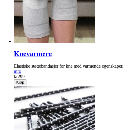
Knevarmere
Elastiske støtte­bandasjer for kne med ­varmende egen­skaper.
info
kr
299
Kjøp