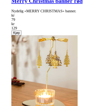
Merry Christmas banner rød
Nydelig «MERRY CHRISTMAS» banner.
kr
79
kr
129
Kjøp