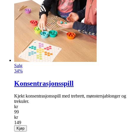
Salg
34%
Konsentrasjonsspill
Kjekt konsentrasjonsspill med trebrett, mønstersjablonger og
trekuler.
kr
99
kr
149
Kjøp