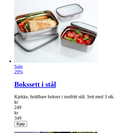
Salg
29%
Bokssett i stål
Kjekke, holdbare bokser i rustfritt stål. Sett med 3 stk.
kr
249
kr
349
Kjøp