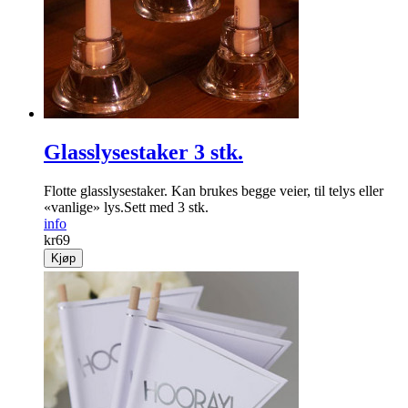
Glasslysestaker 3 stk.
Flotte glasslysestaker. Kan brukes begge veier, til telys eller
«vanlige» lys.Sett med 3 stk.
info
kr
69
Kjøp