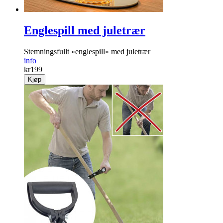
Englespill med juletrær
Stemningsfullt «englespill» med juletrær
info
kr
199
Kjøp