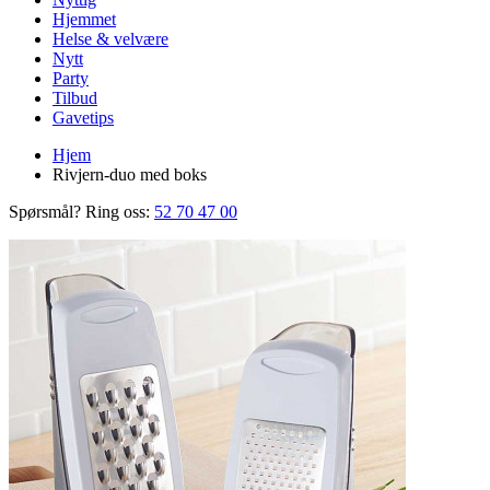
Hjemmet
Helse & velvære
Nytt
Party
Tilbud
Gavetips
Hjem
Rivjern-duo med boks
Spørsmål? Ring oss:
52 70 47 00