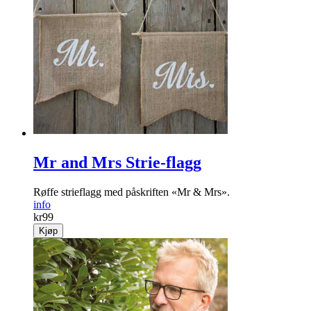
Mr and Mrs Strie-flagg
Røffe strieflagg med påskriften «Mr & Mrs».
info
kr
99
Kjøp