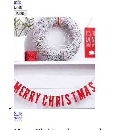
info
kr
49
Kjøp
Salg
39%