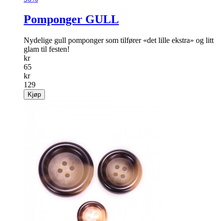
Pomponger GULL
Nydelige gull pomponger som tilfører «det lille ekstra» og litt
glam til festen!
kr
65
kr
129
Kjøp