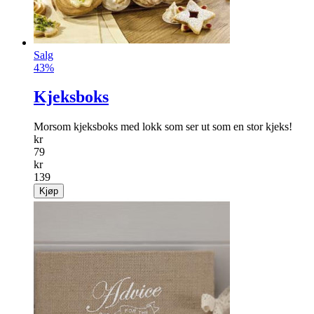
Salg
43%
Kjeksboks
Morsom kjeksboks med lokk som ser ut som en stor kjeks!
kr
79
kr
139
Kjøp