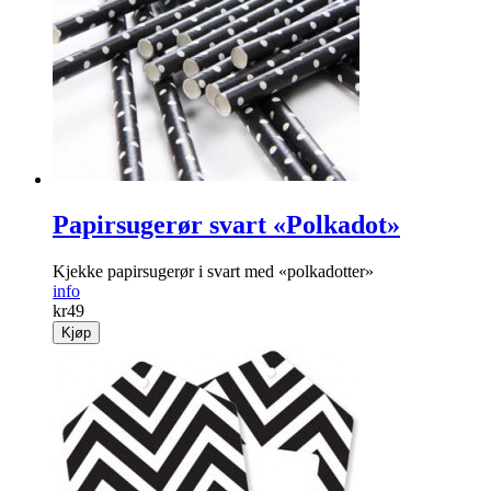
Papirsugerør svart «Polkadot»
Kjekke papirsugerør i svart med «polkadotter»
info
kr
49
Kjøp