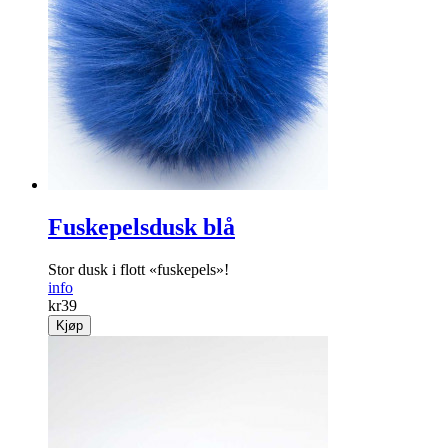
Fuskepelsdusk blå
Stor dusk i flott «fuskepels»!
info
kr
39
Kjøp