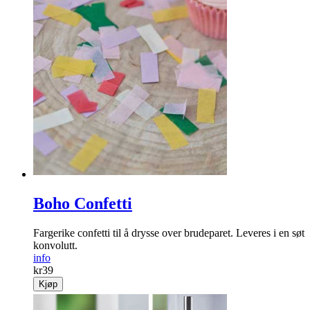
Boho Confetti
Fargerike confetti til å drysse over brudeparet. Leveres i en søt
konvolutt.
info
kr
39
Kjøp