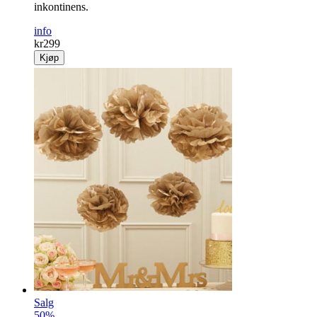
inkontinens.
info
kr
299
Kjøp
Salg
50%