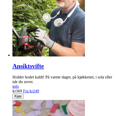
Ansiktsvifte
Holder hodet kaldt! På varme dager, på kjøkkenet, i sola eller
når du sover.
info
kr
369
Fra
kr
249
Kjøp