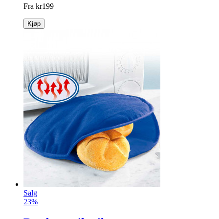
Fra
kr
199
Kjøp
Salg
23%