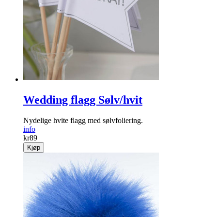
Wedding flagg Sølv/hvit
Nydelige hvite flagg med sølvfoliering.
info
kr
89
Kjøp