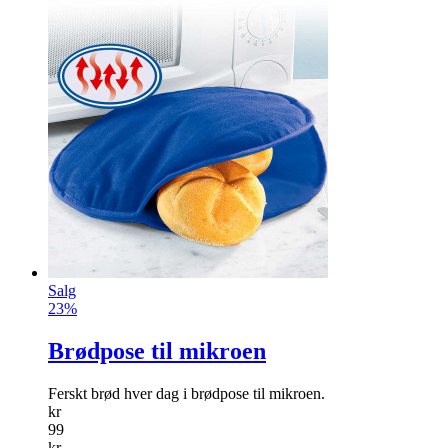
Salg
23%
Brødpose til mikroen
Ferskt brød hver dag i brødpose til mikroen.
kr
99
kr