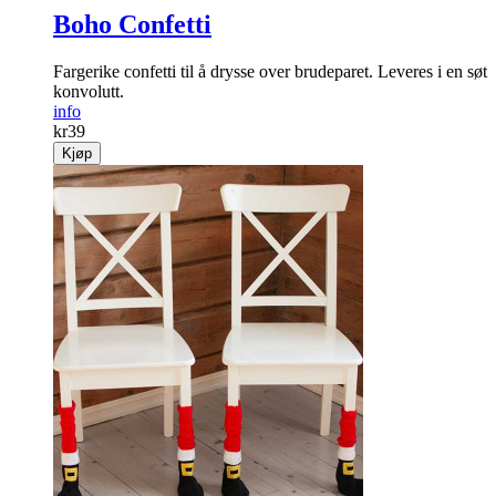
Boho Confetti
Fargerike confetti til å drysse over brudeparet. Leveres i en søt
konvolutt.
info
kr
39
Kjøp