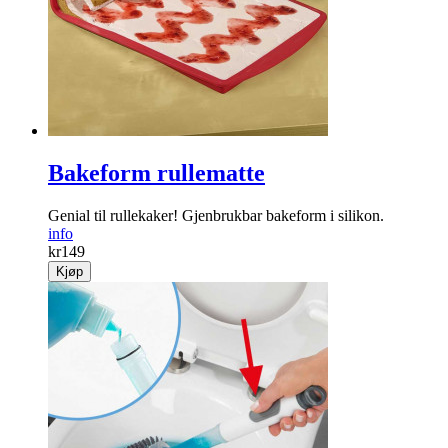
Bakeform rullematte
Genial til rullekaker! Gjenbrukbar bakeform i silikon.
info
kr
149
Kjøp