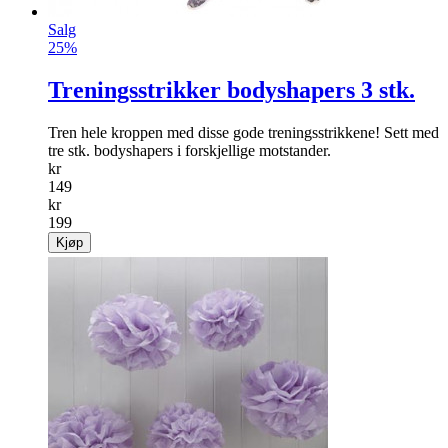
Salg
25%
Treningsstrikker bodyshapers 3 stk.
Tren hele kroppen med disse gode treningsstrikk­ene! Sett med
tre stk. bodyshapers i forskjellige motstander.
kr
149
kr
199
Kjøp