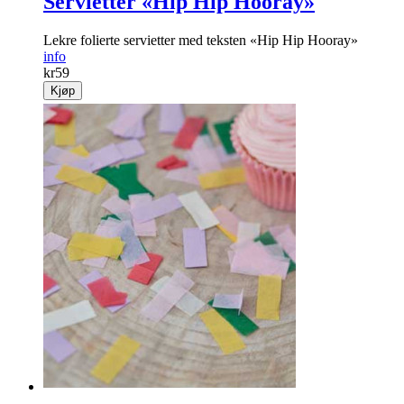
Servietter «Hip Hip Hooray»
Lekre folierte servietter med teksten «Hip Hip Hooray»
info
kr
59
Kjøp