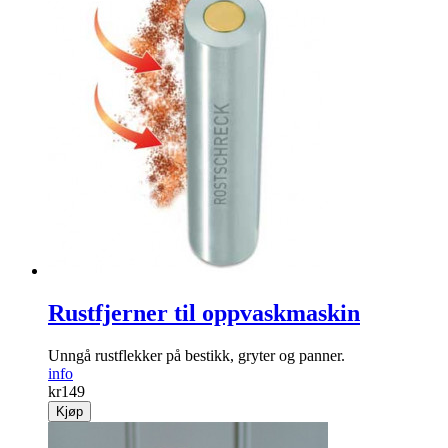
Rustfjerner til oppvaskmaskin
Unngå rustflekker på bestikk, gryter og panner.
info
kr
149
Kjøp