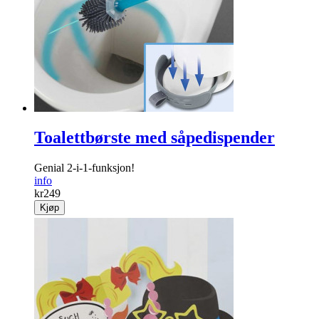
Toalettbørste med såpedispender
Genial 2-i-1-funksjon!
info
kr
249
Kjøp