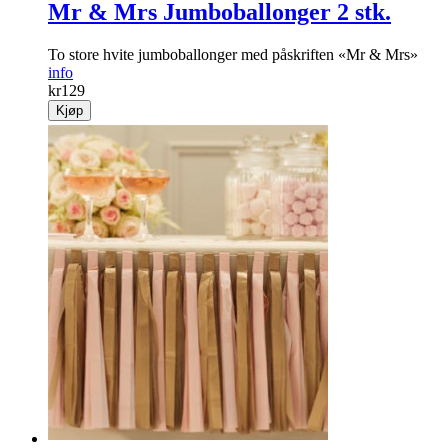
Mr & Mrs Jumboballonger 2 stk.
To store hvite jumboballonger med påskriften «Mr & Mrs»
info
kr
129
Kjøp