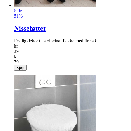
Salg
51%
Nisseføtter
Festlig dekor til stolbeina! Pakke med fire stk.
kr
39
kr
79
Kjøp