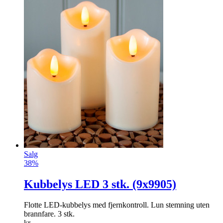
Salg
38%
Kubbelys LED 3 stk. (9x9905)
Flotte LED-kubbelys med fjernkontroll. Lun stemning uten
brannfare. 3 stk.
kr