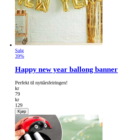
Salg
39%
Happy new year ballong banner
Perfekt til nyttårsfeiringen!
kr
79
kr
129
Kjøp