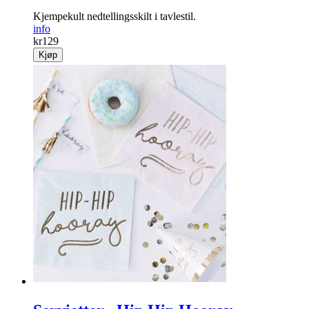
Kjempekult nedtellingsskilt i tavlestil.
info
kr
129
Kjøp