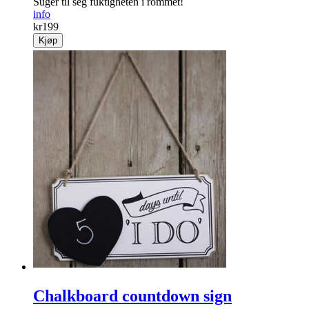
Suger til seg fuktigheten i rommet!
info
kr
199
Kjøp
Chalkboard countdown sign