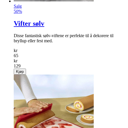
Salg
50%
Vifter sølv
Disse fantastisk sølv-viftene er perfekte til å dekorere til
bryllup eller fest med.
kr
65
kr
129
Kjøp