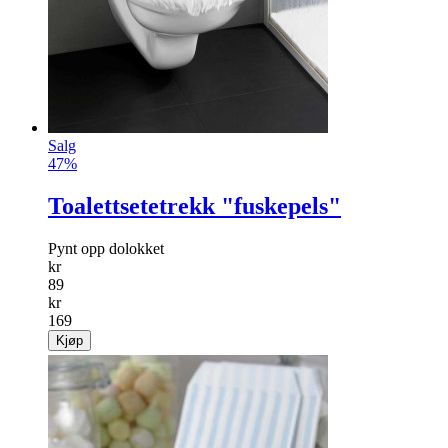
Salg
47%
Toalettsetetrekk "fuskepels"
Pynt opp dolokket
kr
89
kr
169
Kjøp