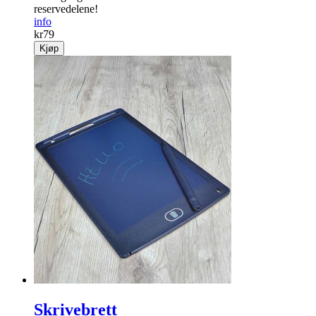
reservedelene!
info
kr
79
Kjøp
Skrivebrett