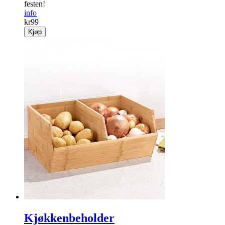
festen!
info
kr
99
Kjøp
Kjøkkenbeholder