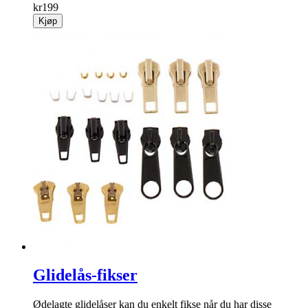
kr
199
Kjøp
Glidelås-fikser
Ødelagte glidelåser kan du enkelt fikse når du har disse