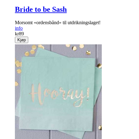
Bride to be Sash
Morsomt «ordensbånd» til utdrikningslaget!
info
kr
89
Kjøp