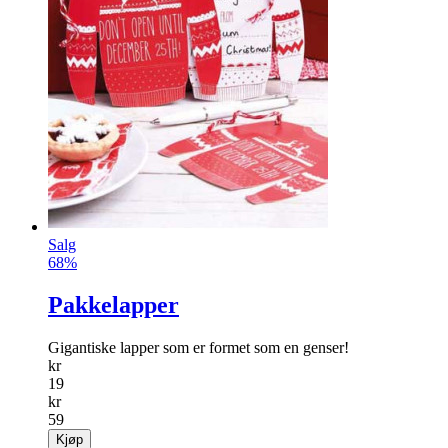
Salg
68%
Pakkelapper
Gigantiske lapper som er formet som en genser!
kr
19
kr
59
Kjøp