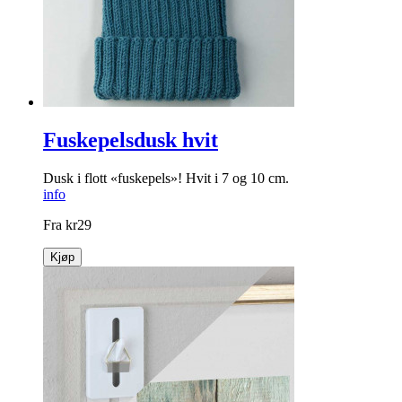
Fuskepelsdusk hvit
Dusk i flott «fuskepels»! Hvit i 7 og 10 cm.
info
Fra
kr
29
Kjøp