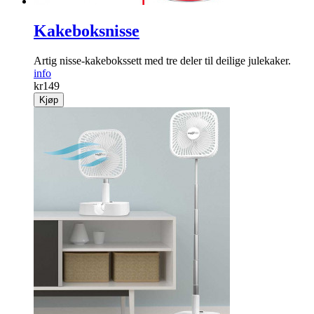
Kakeboksnisse
Artig nisse-kakebokssett med tre deler til deilige jule­kaker.
info
kr
149
Kjøp