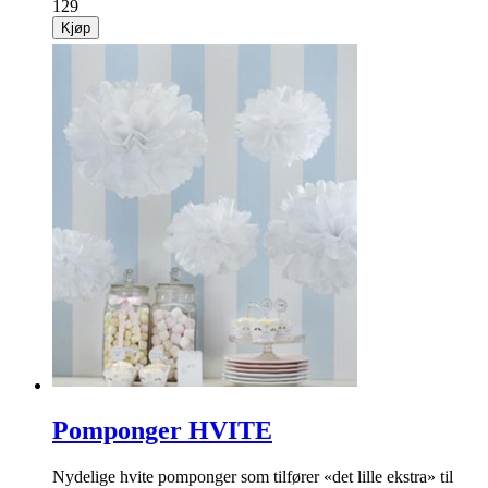
129
Kjøp
Pomponger HVITE
Nydelige hvite pomponger som tilfører «det lille ekstra» til