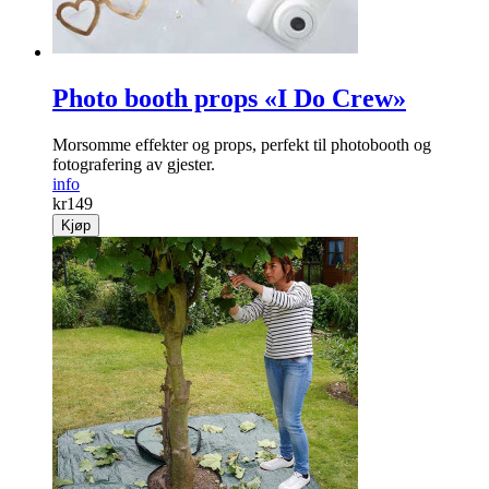
Photo booth props «I Do Crew»
Morsomme effekter og props, perfekt til photobooth og
fotografering av gjester.
info
kr
149
Kjøp