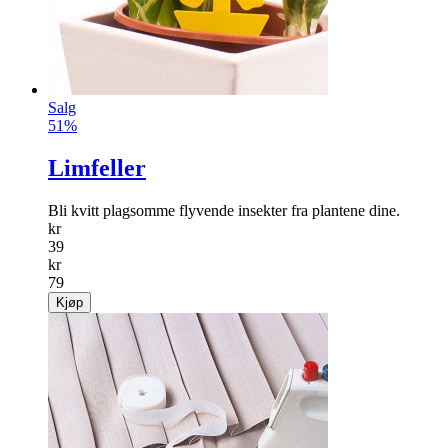
Salg
51%
Limfeller
Bli kvitt plagsomme ­flyvende insekter fra plantene dine.
kr
39
kr
79
Kjøp