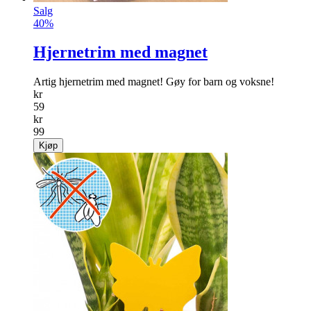
Salg
40%
Hjernetrim med magnet
Artig hjernetrim med magnet! Gøy for barn og voksne!
kr
59
kr
99
Kjøp