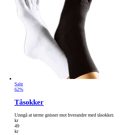
Salg
62%
Tåsokker
Unngå at tærne gnisser mot hverandre med tåsokker.
kr
49
kr