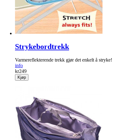
Strykebordtrekk
Varmereflekterende trekk gjør det enkelt å stryke!
info
kr
249
Kjøp