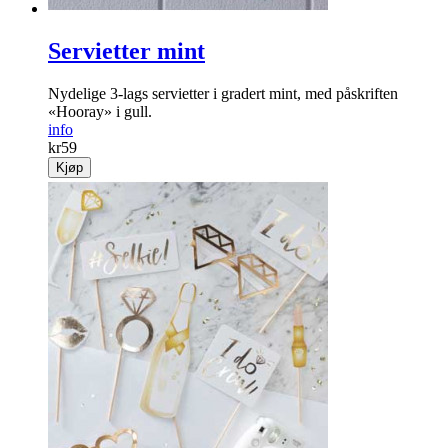
Servietter mint
Nydelige 3-lags servietter i gradert mint, med påskriften
«Hooray» i gull.
info
kr
59
Kjøp