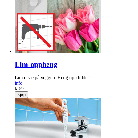
Lim-oppheng
Lim disse på veggen. Heng opp bilder!
info
kr
69
Kjøp