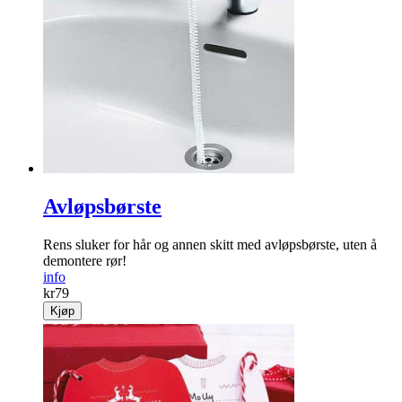
Avløpsbørste
Rens sluker for hår og annen skitt med avløpsbørste, uten å
demontere rør!
info
kr
79
Kjøp