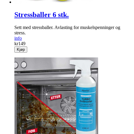
Stressballer 6 stk.
Sett med stressballer. Avlasting for muskelspenninger og
stress.
info
kr
149
Kjøp