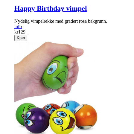
Happy Birthday vimpel
Nydelig vimpelrekke med gradert rosa bakgrunn.
info
kr
129
Kjøp