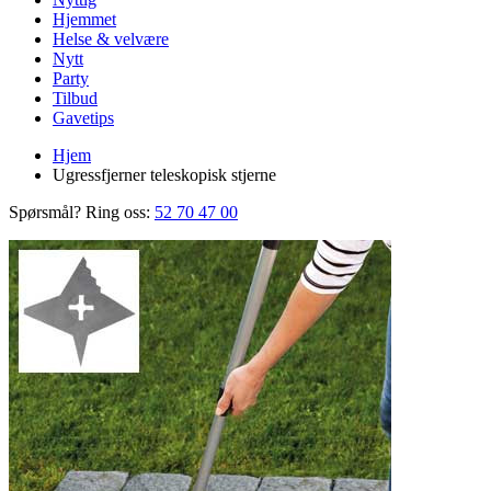
Hjemmet
Helse & velvære
Nytt
Party
Tilbud
Gavetips
Hjem
Ugressfjerner teleskopisk stjerne
Spørsmål? Ring oss:
52 70 47 00