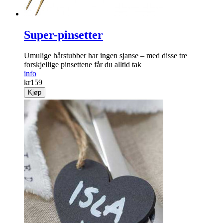
Super-pinsetter
Umulige hår­stubber har ingen sjanse – med disse tre
forskjellige pinsettene får du alltid tak
info
kr
159
Kjøp