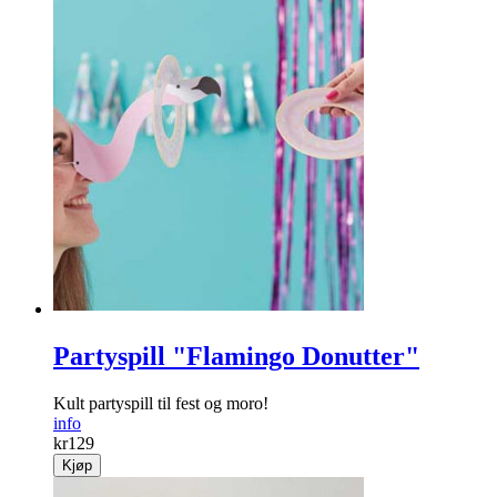
Partyspill "Flamingo Donutter"
Kult partyspill til fest og moro!
info
kr
129
Kjøp