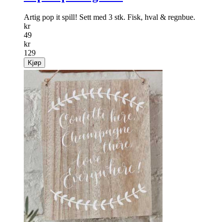
Artig pop it spill! Sett med 3 stk. Fisk, hval & regnbue.
kr
49
kr
129
Kjøp