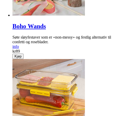
Boho Wands
Søte sløyfestaver som er «non-messy» og festlig alternativ til
confetti og roseblader.
info
kr
89
Kjøp