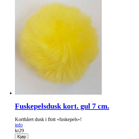
Fuskepelsdusk kort. gul 7 cm.
Korthåret dusk i flott «fuskepels»!
info
kr
29
Kjøp