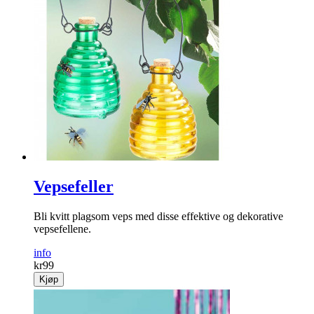
Vepsefeller
Bli kvitt plagsom veps med disse effektive og dekorative
vepsefellene.
info
kr
99
Kjøp