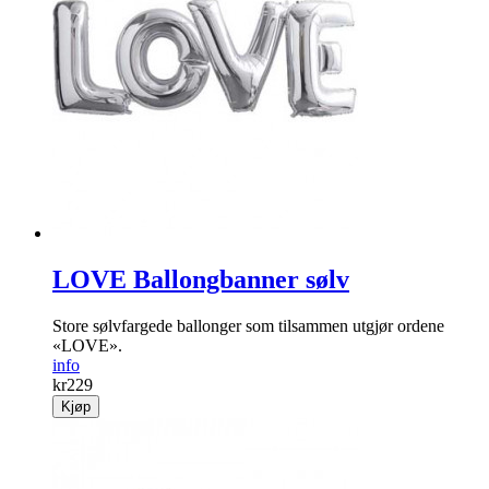
LOVE Ballongbanner sølv
Store sølvfargede ballonger som tilsammen utgjør ordene
«LOVE».
info
kr
229
Kjøp