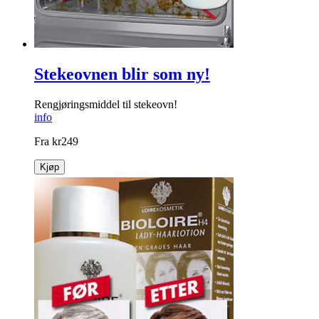
Stekeovnen blir som ny!
Rengjøringsmiddel til stekeovn!
info
Fra
kr
249
Kjøp