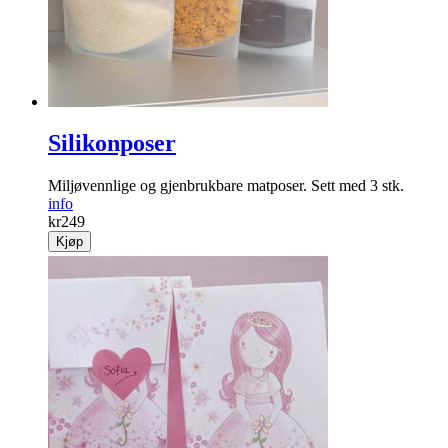
Silikonposer
Miljøvennlige og gjenbrukbare matposer. Sett med 3 stk.
info
kr
249
Kjøp