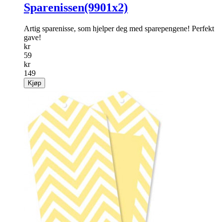
Sparenissen(9901x2)
Artig sparenisse, som hjelper deg med sparepengene! Perfekt
gave!
kr
59
kr
149
Kjøp