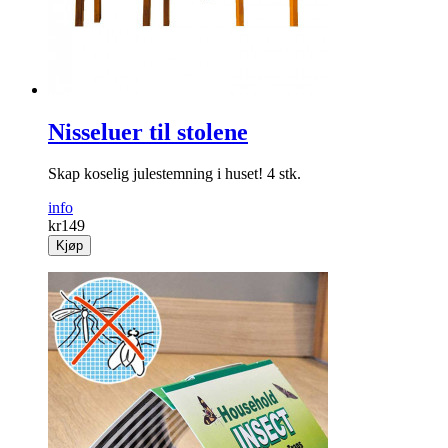
Nisseluer til stolene
Skap koselig julestemning i huset! 4 stk.
info
kr
149
Kjøp