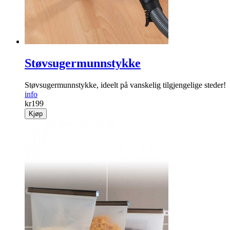
Støvsugermunnstykke
Støvsugermunnstykke, ideelt på vanskelig tilgjengelige steder!
info
kr
199
Kjøp