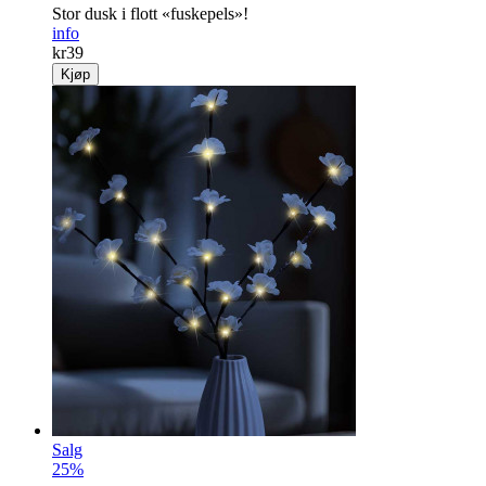
Stor dusk i flott «fuskepels»!
info
kr
39
Kjøp
Salg
25%