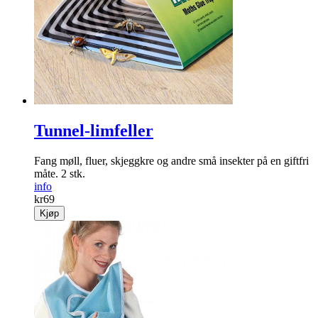
Tunnel-limfeller
Fang møll, fluer, skjeggkre og andre små insekter på en giftfri
måte. 2 stk.
info
kr
69
Kjøp