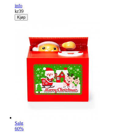
info
kr
39
Kjøp
Salg
60%