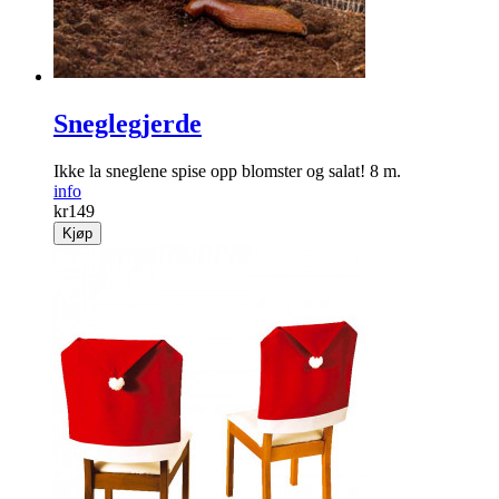
Sneglegjerde
Ikke la sneglene spise opp blomster og salat! 8 m.
info
kr
149
Kjøp