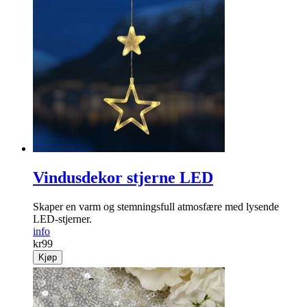
Vindusdekor stjerne LED
Skaper en varm og stemningsfull atmosfære med lysende
LED-stjerner.
info
kr
99
Kjøp