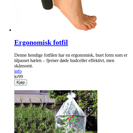
Ergonomisk fotfil
Denne hendige fotfilen har en ergonomisk, buet form som er
til­passet hælen – fjerner døde hud­celler effektivt, men
skånsomt.
info
kr
99
Kjøp