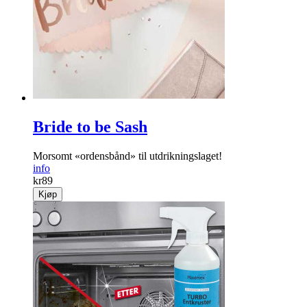
Bride to be Sash
Morsomt «ordensbånd» til utdrikningslaget!
info
kr
89
Kjøp