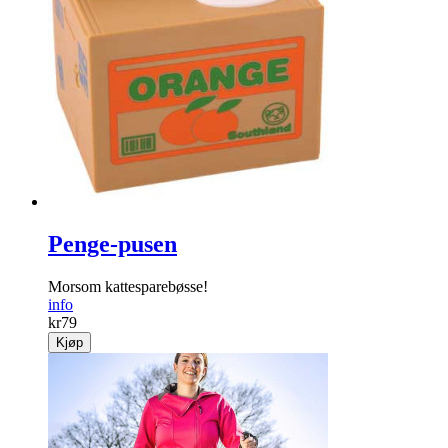
Penge-pusen
Morsom kattesparebøsse!
info
kr
79
Kjøp