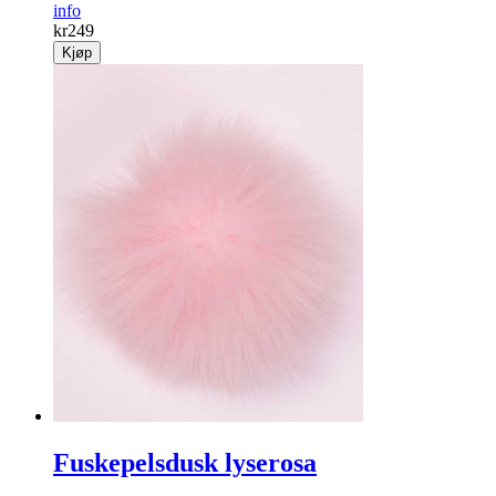
info
kr
249
Kjøp
Fuskepelsdusk lyserosa