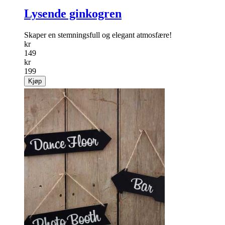
Lysende ginkogren
Skaper en stemningsfull og elegant atmosfære!
kr
149
kr
199
Kjøp