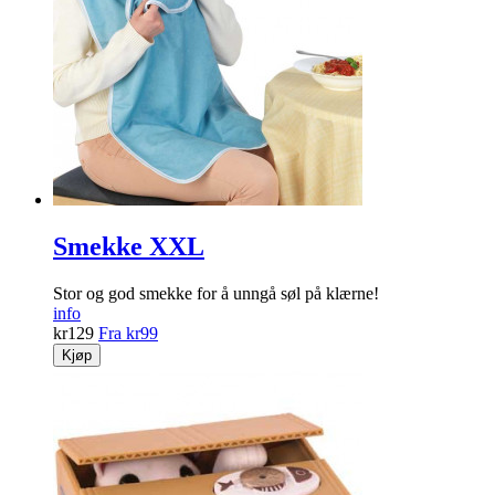
Smekke XXL
Stor og god smekke for å unngå søl på klærne!
info
kr
129
Fra
kr
99
Kjøp