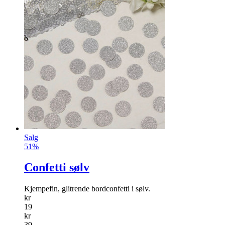
Salg
51%
Confetti sølv
Kjempefin, glitrende bordconfetti i sølv.
kr
19
kr
39