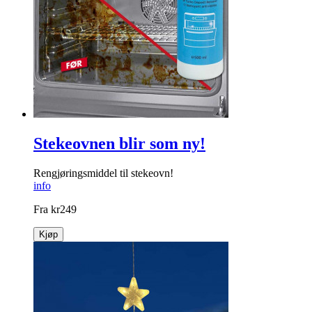
Stekeovnen blir som ny!
Rengjøringsmiddel til stekeovn!
info
Fra
kr
249
Kjøp