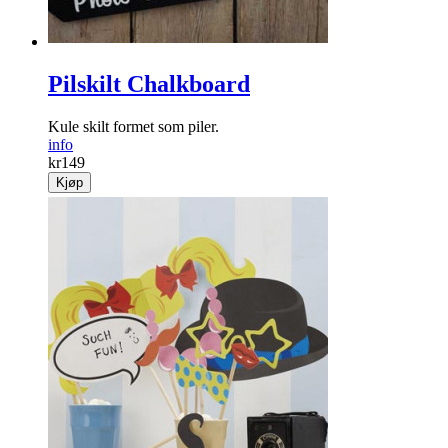
Pilskilt Chalkboard
Kule skilt formet som piler.
info
kr
149
Kjøp