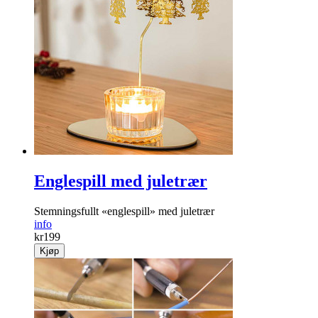
Englespill med juletrær
Stemningsfullt «englespill» med juletrær
info
kr
199
Kjøp