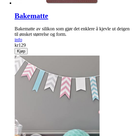
Bakematte
Bakematte av silikon som gjør det enklere å kjevle ut deigen
til ønsket størrelse og form.
info
kr
129
Kjøp