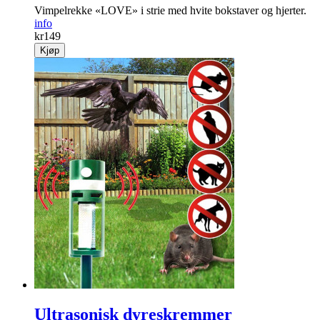
Vimpel «Love»
Vimpelrekke «LOVE» i strie med hvite bokstaver og hjerter.
info
kr
149
Kjøp