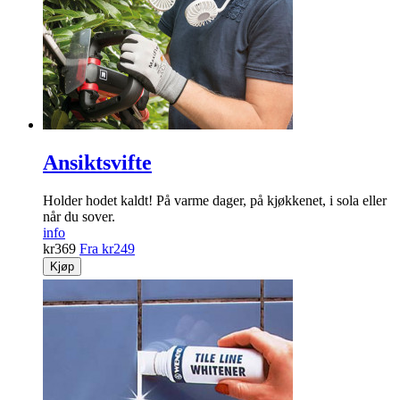
Nydelige hjerteformede pyntepinner til cupcakes og kaker.
info
kr
39
Kjøp
Ansiktsvifte