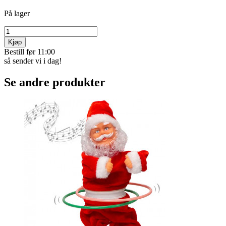
Miljøvennlige og gjenbrukbare matposer.
Velegnet til oppbevaring av tørrvarer, nistemat. oppkuttet
frukt, supper/sauser osv.
Blir lufttett ved hjelp av lukkeklipsen.
Laget av silikon.
Tåler både oppvaskmaskin, fryser og mikrobølgeovn.
Bevarer smaken på maten.
Pakke med tre stk. som
les mer
Varekode:
4820
kr 249
Betal med Vipps, kort,
eller faktura
På lager
Kjøp
Bestill før 11:00
så sender vi i dag!
Se andre produkter