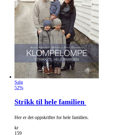
Stubbefjerner
Gamle røtter og stubber kan du nå fjerne enkelt og ufarlig.
info
kr
159
Kjøp