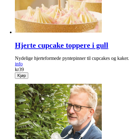
Fra
kr
69
Kjøp
Hjerte cupcake toppere i gull