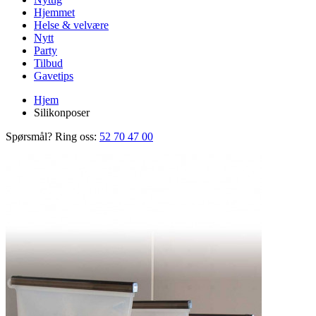
Hjemmet
Helse & velvære
Nytt
Party
Tilbud
Gavetips
Hjem
Silikonposer
Spørsmål? Ring oss:
52 70 47 00