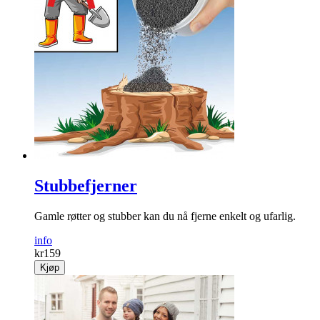
Fugefornyer
Flaske med applikator som enkelt og effektivt forsegler og
hvitter fugene.
info
kr
99
Kjøp