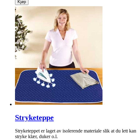
Vindustermometer
Dekorativt! Festes enkelt på vinduet med suge- kopper.
info
kr
149
Kjøp