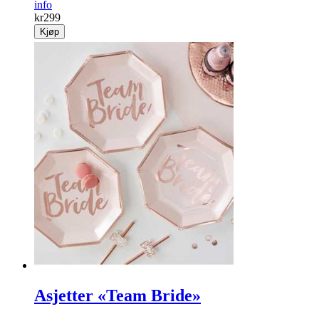
Stryketeppe
Stryketeppet er laget av isolerende materiale slik at du lett kan
stryke klær, duker o.l.
info
kr
299
Kjøp