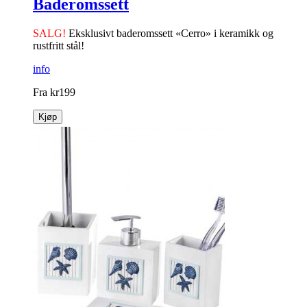
Baderomssett
SALG!
Eksklusivt baderomssett «Cerro» i ­keramikk og
rustfritt stål!
info
Fra
kr
199
Kjøp