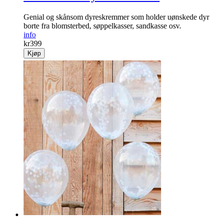
Ultrasonisk dyreskremmer
Genial og skånsom dyre­skremmer som holder uønskede dyr
borte fra blomsterbed, søppelkasser, sandkasse osv.
info
kr
399
Kjøp