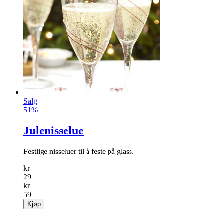
Flamingo Kaketopp
Kule kaketopper i vår «Flamingo Fun» serie.
info
kr
89
Kjøp