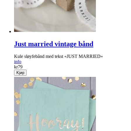
info
kr
149
Kjøp
Just married vintage bånd