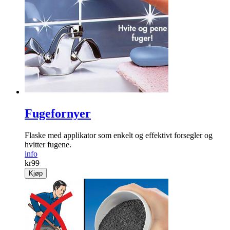
Holder hodet kaldt! På varme dager, på kjøkkenet, i sola eller
når du sover.
info
kr
369
Fra
kr
249
Kjøp