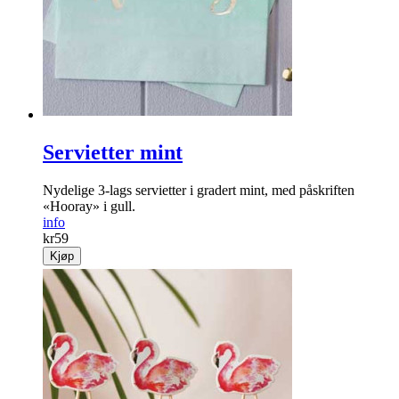
Kule sløyfebånd med tekst «JUST MARRIED»
info
kr
79
Kjøp
Servietter mint