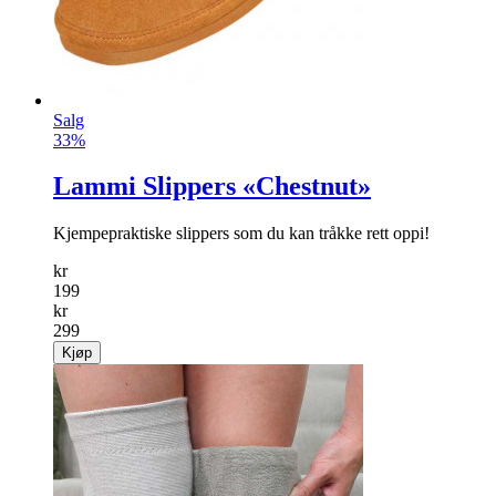
kr
59
Kjøp
Salg
33%
Lammi Slippers «Chestnut»