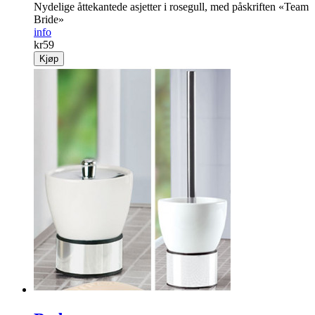
Asjetter «Team Bride»
Nydelige åttekantede asjetter i rosegull, med påskriften «Team
Bride»
info
kr
59
Kjøp