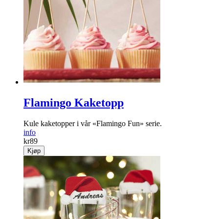
Nydelige 3-lags servietter i gradert mint, med påskriften
«Hooray» i gull.
info
kr
59
Kjøp