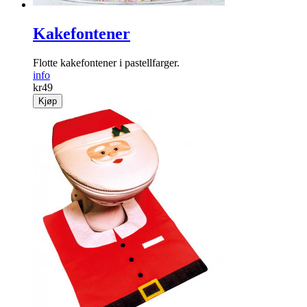
Kakefontener
Flotte kakefontener i pastellfarger.
info
kr
49
Kjøp