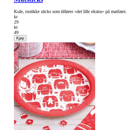
Kule, rustikke sticks som tilfører «det lille ekstra» på matfatet.
kr
29
kr
49
Kjøp