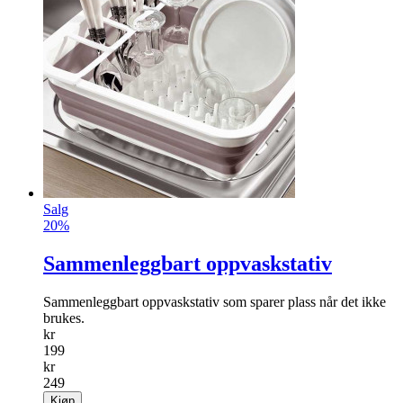
Salg
20%
Sammenleggbart oppvaskstativ
Sammenleggbart oppvaskstativ som sparer plass når det ikke
brukes.
kr
199
kr
249
Kjøp