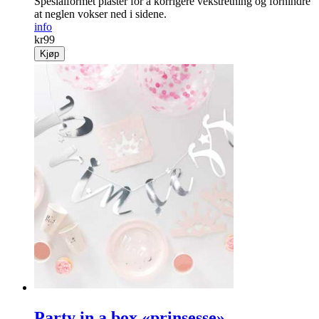
Spesialformet ­plaster for å ­korrigere vekst­retning og forhindre
at neglen vokser ned i sidene.
info
kr
99
Kjøp
Party in a box «prinsesse»