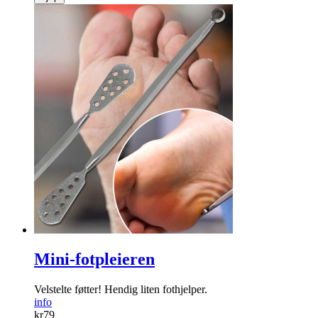
Mini-fotpleieren
Velstelte føtter! Hendig liten fothjelper.
info
kr
79