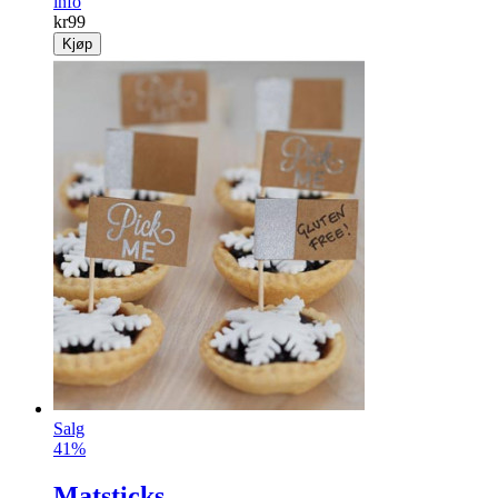
info
kr
99
Kjøp
Salg
41%
Matsticks