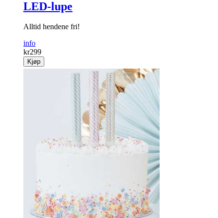
LED-lupe
Alltid hendene fri!
info
kr
299
Kjøp