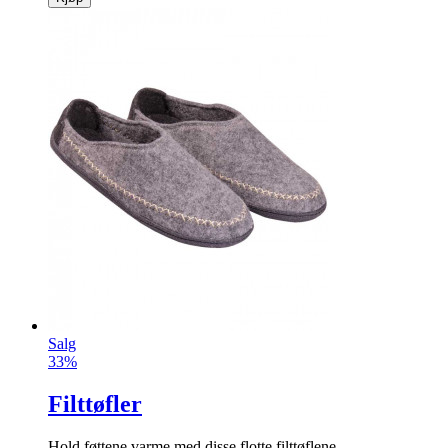
Salg
33%
Filttøfler
Hold føttene varme med disse flotte filttøflene.