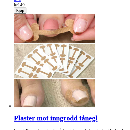
kr
149
Kjøp
Plaster mot inngrodd tånegl