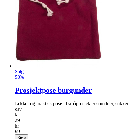
Salg
58%
Prosjektpose burgunder
Lekker og praktisk pose til småprosjekter som luer, sokker
osv.
kr
29
kr
69
Kjøp