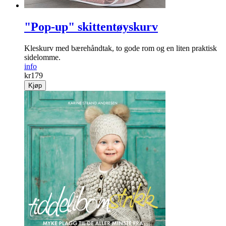
"Pop-up" skittentøyskurv
Kleskurv med bærehåndtak, to gode rom og en liten praktisk
sidelomme.
info
kr
179
Kjøp