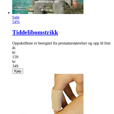
Salg
54%
Tiddelibomstrikk
Oppskriftene er beregnet fra prematurstørrelser og opp til fem
år.
kr
159
kr
349
Kjøp