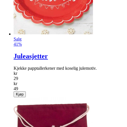
Salg
41%
Juleasjetter
Kjekke papptallerkener med koselig julemotiv.
kr
29
kr
49
Kjøp