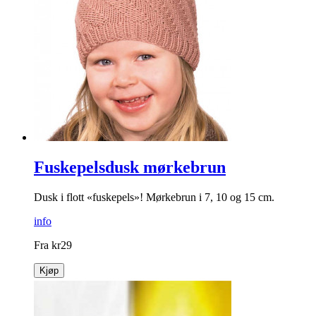
Fuskepelsdusk mørkebrun
Dusk i flott «fuskepels»! Mørkebrun i 7, 10 og 15 cm.
info
Fra
kr
29
Kjøp