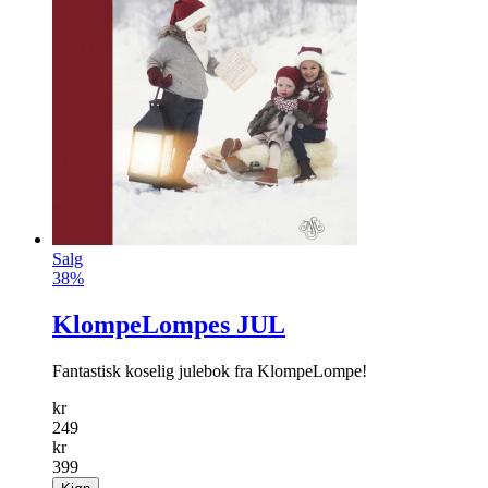
Salg
38%
KlompeLompes JUL
Fantastisk koselig julebok fra Klompe­Lompe!
kr
249
kr
399