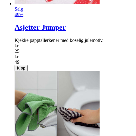
Salg
49%
Asjetter Jumper
Kjekke papptallerkener med koselig julemotiv.
kr
25
kr
49
Kjøp