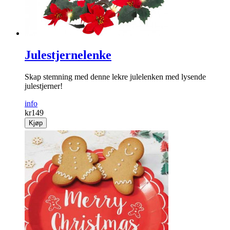
Julestjernelenke
Skap stemning med denne lekre julelenken med lysende
julestjerner!
info
kr
149
Kjøp