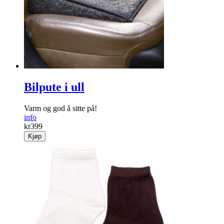
Bilpute i ull
Varm og god å sitte på!
info
kr
399
Kjøp