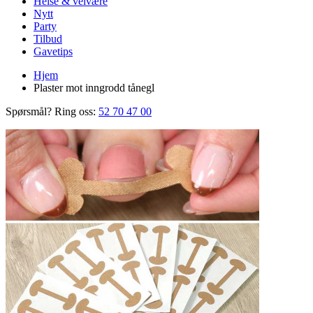
Helse & velvære
Nytt
Party
Tilbud
Gavetips
Hjem
Plaster mot inngrodd tånegl
Spørsmål? Ring oss:
52 70 47 00