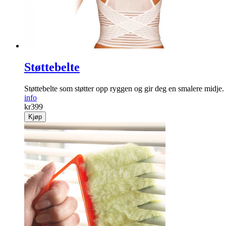
Støttebelte
Støttebelte som støtter opp ryggen og gir deg en smalere midje.
info
kr
399
Kjøp