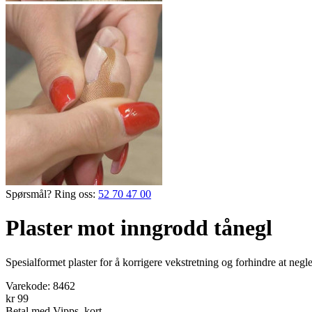
Spørsmål? Ring oss:
52 70 47 00
Plaster mot inngrodd tånegl
Spesialformet ­plaster for å ­korrigere vekst­retning og forhindre at n
Varekode:
8462
kr 99
Betal med Vipps, kort,