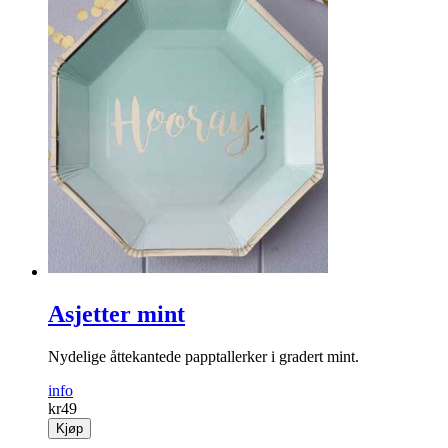
Boho Mr and Mrs skilt
Søte treskilt med teksten «Mr» og «Mrs».
info
kr
99
Kjøp