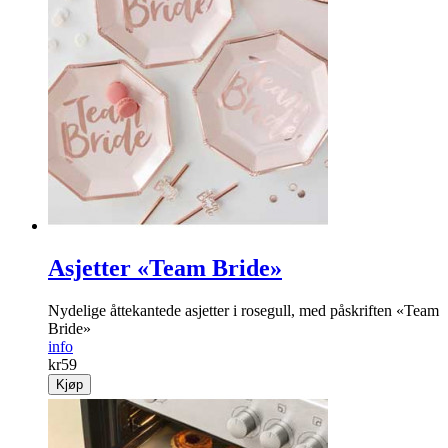
Papirposer chevron
Kule chevron papirposer!
info
kr
49
Kjøp