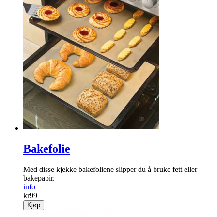
Asjetter «Team Bride»
Nydelige åttekantede asjetter i rosegull, med påskriften «Team
Bride»
info
kr
59
Kjøp