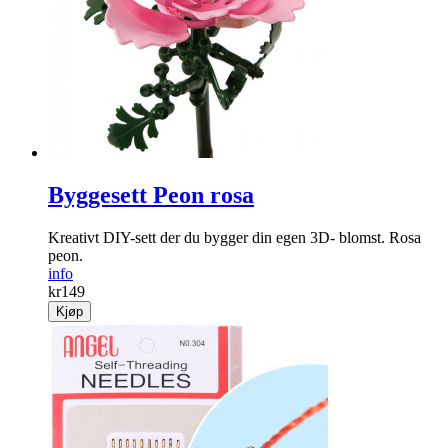
Ikke la veps, mygg eller småfluer plage deg!
info
kr
149
Kjøp