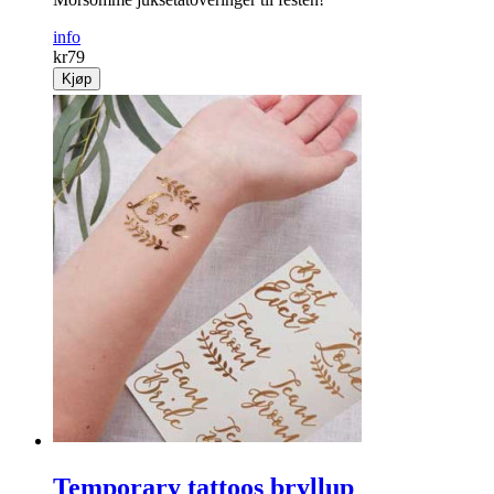
Tattoveringer Party
Morsomme juksetatoveringer til festen!
info
kr
79
Kjøp