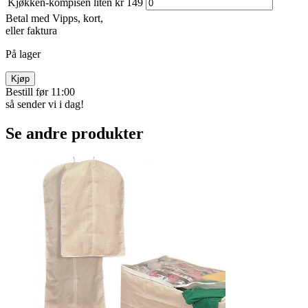
Nyttig hjelper med utallige bruks­områder!
Til damping, underlag, sil, lokk i mikro, beskytt mot over­koking,
som «bakepapir», sprut­beskyttelse... Tåler oppvask­maskin og temp.
opptil 230°C. Silikon
Nr. 4872 LITEN - diam. 20 cm.
Nr. 4840 stor - diam. 33 cm.
Varekode:
4840-g
Produktnavn
Pris
Antall
Kjøkken-kompisen stor
kr 199
Kjøkken-kompisen liten
kr 149
Betal med Vipps, kort,
eller faktura
På lager
Kjøp
Bestill før 11:00
så sender vi i dag!