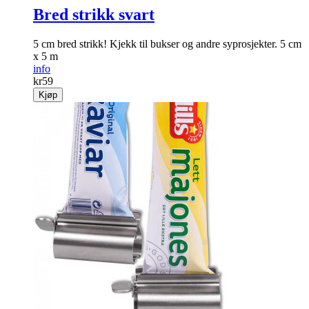
Bred strikk svart
5 cm bred strikk! Kjekk til bukser og andre syprosjekter. 5 cm
x 5 m
info
kr
59
Kjøp