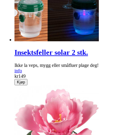
Tre søte, koselige dådyr­figurer!
info
kr
249
Kjøp
Insektsfeller solar 2 stk.