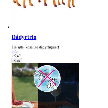
info
kr
39
Kjøp
Dådyrtrio