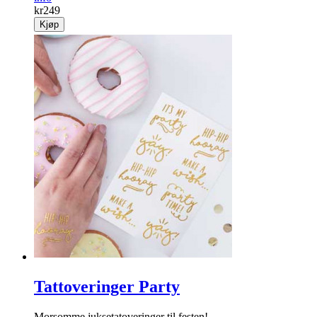
Champagneåpner
Forhindrer at det «bobler over», så åpning av flasken blir
enkelt og trygt!
info
kr
249
Kjøp