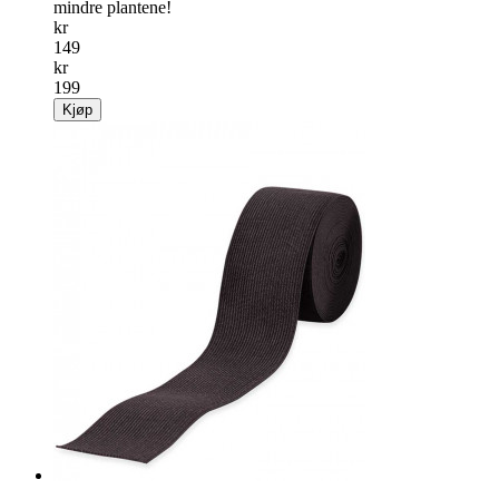
Salg
25%
Vanningskuler mini
Sett med 4 stk. «mini» vanningskuler i glass. Perfekte til de
mindre plantene!
kr
149
kr
199
Kjøp