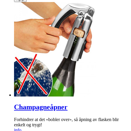
Multiskrin
Perfekt til sysaker, skruer, fiskesluker eller andre småting.
info
kr
199
Kjøp