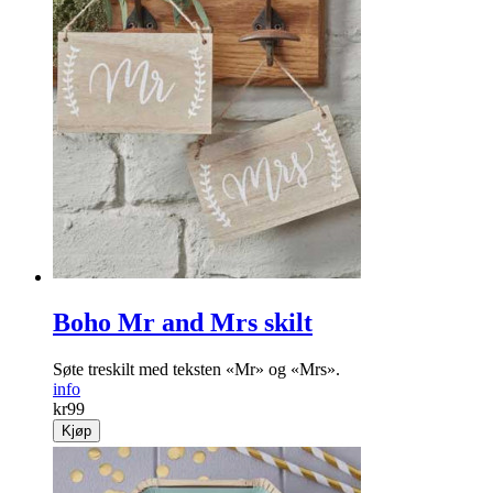
Ekstra-puffet
Du sitter inntil 10 cm høyere i stolen, og får et ekstra «PUFF»
når du reiser deg!
info
kr
1499
Kjøp