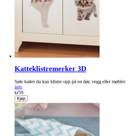
skitt samtidig som de puster!
info
Fra
kr
129
Kjøp