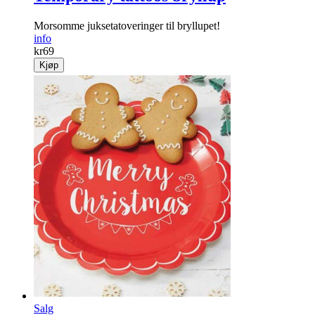
Temporary tattoos bryllup
Morsomme juksetatoveringer til bryllupet!
info
kr
69
Kjøp