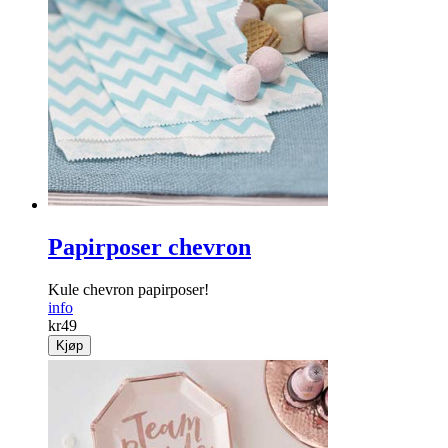
Katteklistremerker 3D
Søte katter du kan ­klistre opp på en dør, vegg eller møbler.
info
kr
59
Kjøp