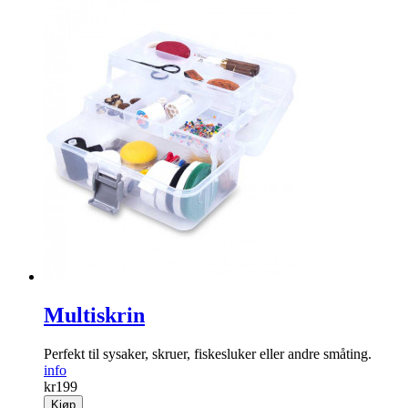
Bakefolie
Med disse kjekke bake­foliene slipper du å bruke fett eller
bakepapir.
info
kr
99
Kjøp