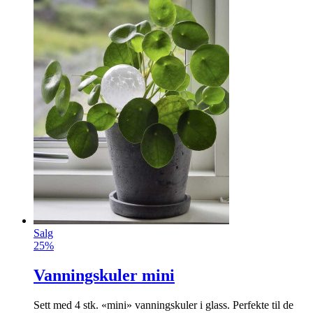
Dobbelsidig tape
Ideell for oppheng og små reparasjoner i hjemmet! Etterlater
ingen merker!
info
kr
99
Kjøp