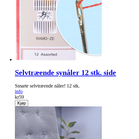
Byggesett Peon rosa
Kreativt DIY-sett der du bygger din egen 3D- blomst. Rosa
peon.
info
kr
149
Kjøp