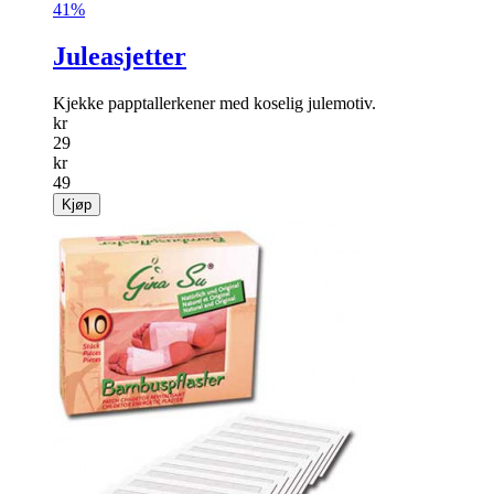
Salg
41%
Juleasjetter
Kjekke papptallerkener med koselig julemotiv.
kr
29
kr
49