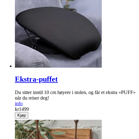
Selvtræende synåler 12 stk. side
Smarte selvtræende nåler! 12 stk.
info
kr
59
Kjøp