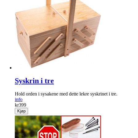
Syskrin i tre
Hold orden i sysakene med dette lekre syskrinet i tre.
info
kr
399
Kjøp