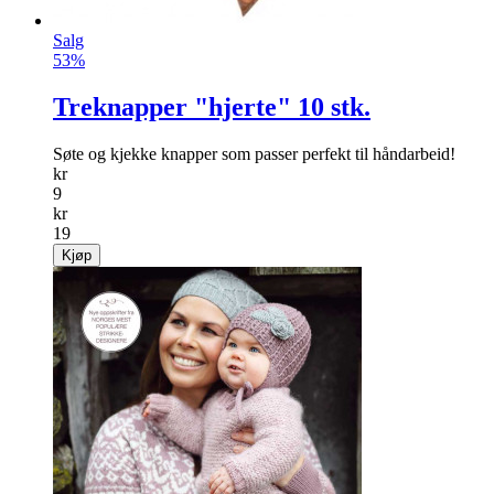
Salg
53%
Treknapper "hjerte" 10 stk.
Søte og kjekke knapper som passer perfekt til håndarbeid!
kr
9
kr
19
Kjøp