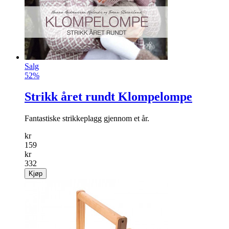
Salg
52%
Strikk året rundt Klompelompe
Fantastiske strikkeplagg gjennom et år.
kr
159
kr
332
Kjøp