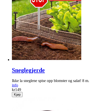
Sneglegjerde
Ikke la sneglene spise opp blomster og salat! 8 m.
info
kr
149
Kjøp