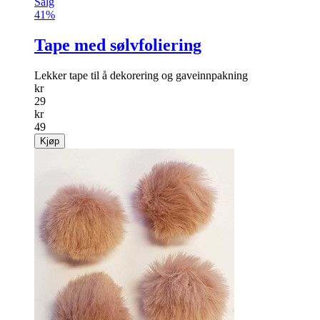
Salg
41%
Tape med sølvfoliering
Lekker tape til å dekorering og gaveinnpakning
kr
29
kr
49
Kjøp