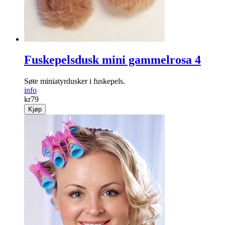
Fuskepelsdusk mini gammelrosa 4
Søte miniatyrdusker i fuskepels.
info
kr
79
Kjøp