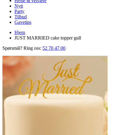
Helse & velvære
Nytt
Party
Tilbud
Gavetips
Hjem
JUST MARRIED cake topper gull
Spørsmål? Ring oss:
52 70 47 00