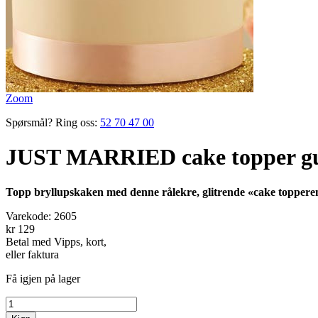
Zoom
Spørsmål? Ring oss:
52 70 47 00
JUST MARRIED cake topper gu
Topp bryllupskaken med denne rålekre, glitrende «cake topperen»
Varekode:
2605
kr 129
Betal med Vipps, kort,
eller faktura
Få igjen på lager