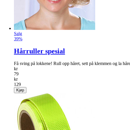
Salg
39%
Hårruller spesial
Få sving på lokkene! Rull opp håret, sett på klemmen og la håret
kr
79
kr
129
Kjøp