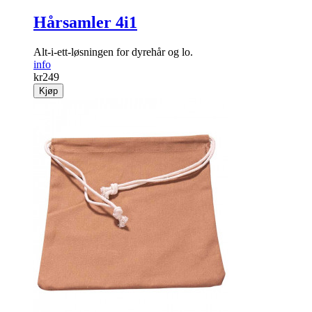
Hårsamler 4i1
Alt-i-ett-løsningen for dyrehår og lo.
info
kr
249
Kjøp