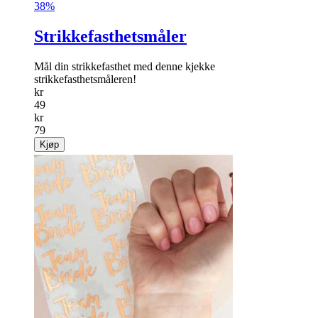
38%
Strikkefasthetsmåler
Mål din strikkefasthet med denne kjekke
strikkefasthetsmåleren!
kr
49
kr
79
Kjøp