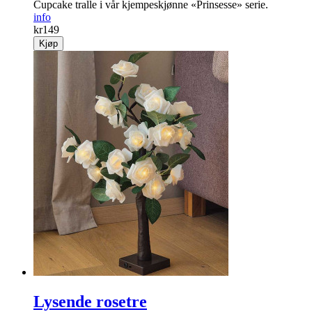
Cupcake tralle i vår kjempeskjønne «Prinsesse» serie.
info
kr
149
Kjøp
Lysende rosetre