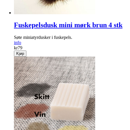
Fuskepelsdusk mini mørk brun 4 stk
Søte miniatyrdusker i fuskepels.
info
kr
79
Kjøp