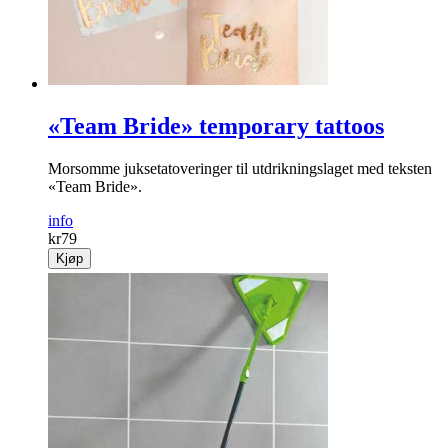
«Team Bride» temporary tattoos
Morsomme juksetatoveringer til utdrikningslaget med teksten
«Team Bride».
info
kr
79
Kjøp