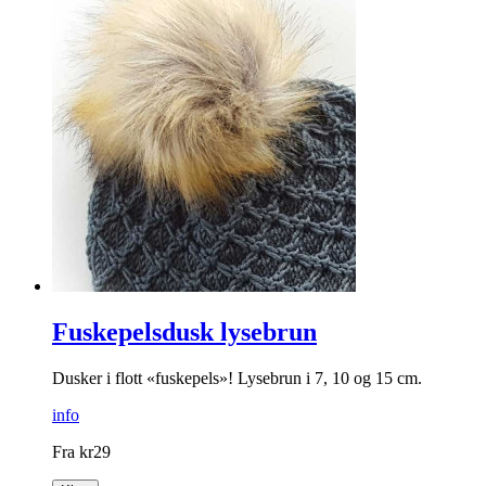
Fuskepelsdusk lysebrun
Dusker i flott «fuskepels»! Lysebrun i 7, 10 og 15 cm.
info
Fra
kr
29