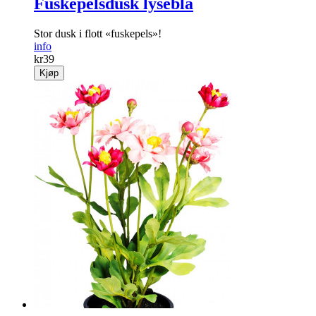
Fuskepelsdusk lyseblå
Stor dusk i flott «fuskepels»!
info
kr
39
Kjøp