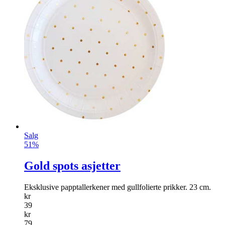
Salg
51%
Gold spots asjetter
Eksklusive papptallerkener med gullfolierte prikker. 23 cm.
kr
39
kr
79