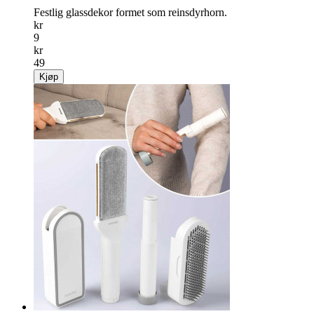
Festlig glassdekor formet som reinsdyrhorn.
kr
9
kr
49
Kjøp