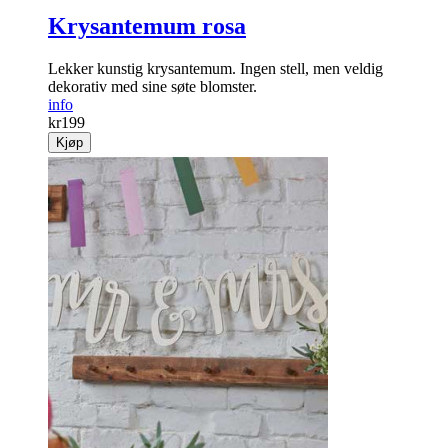
Krysantemum rosa
Lekker kunstig krysantemum. Ingen stell, ­men veldig
dekorativ med sine søte blomster.
info
kr
199
Kjøp