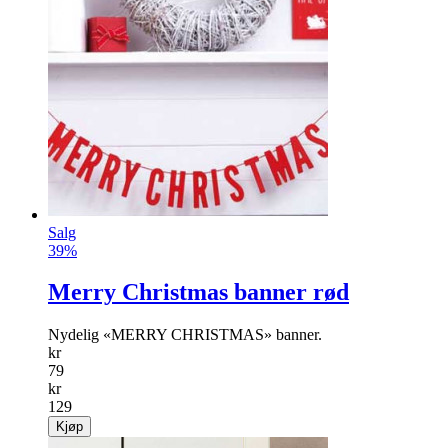
Salg
39%
Merry Christmas banner rød
Nydelig «MERRY CHRISTMAS» banner.
kr
79
kr
129
Kjøp