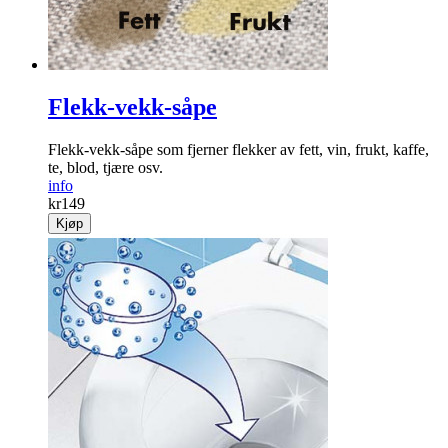
Flekk-vekk-såpe
Flekk-vekk-såpe som fjerner flekker av fett, vin, frukt, kaffe,
te, blod, tjære osv.
info
kr
149
Kjøp