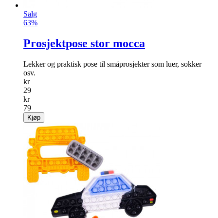
Salg
63%
Prosjektpose stor mocca
Lekker og praktisk pose til småprosjekter som luer, sokker
osv.
kr
29
kr
79
Kjøp