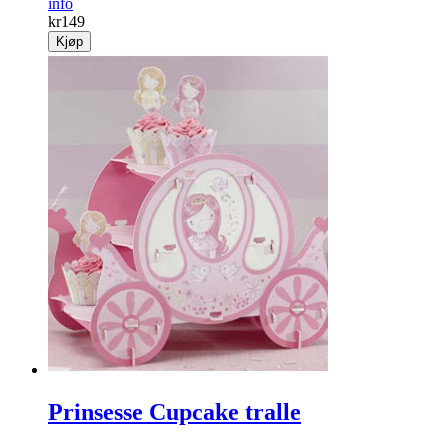
info
kr
149
Kjøp
Prinsesse Cupcake tralle