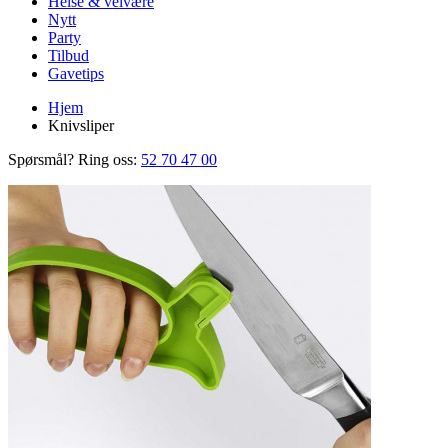
Helse & velvære
Nytt
Party
Tilbud
Gavetips
Hjem
Knivsliper
Spørsmål? Ring oss:
52 70 47 00