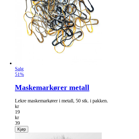
Salg
51%
Maskemarkører metall
Lekre maskemarkører i metall, 50 stk. i pakken.
kr
19
kr
39
Kjøp