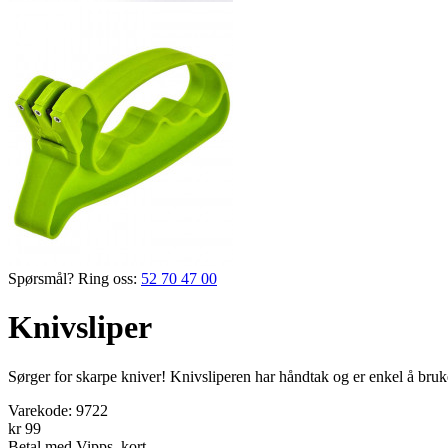
Spørsmål? Ring oss:
52 70 47 00
Knivsliper
Sørger for skarpe kniver! Knivsliperen har håndtak og er enkel å bruk
Varekode:
9722
kr 99
Betal med Vipps, kort,