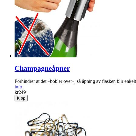
Champagneåpner
Forhindrer at det «bobler over», så åpning av flasken blir enkelt
info
kr
249
Kjøp