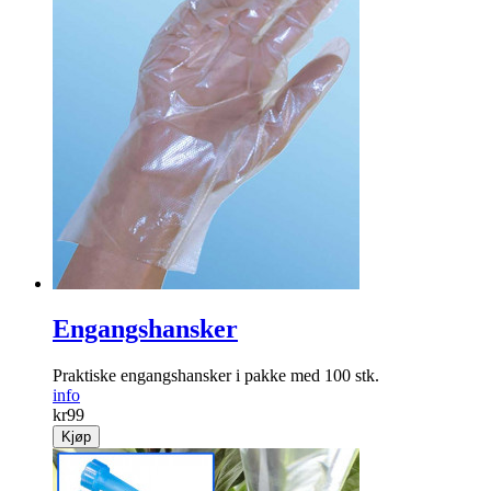
Engangshansker
Praktiske engangshansker i pakke med 100 stk.
info
kr
99
Kjøp