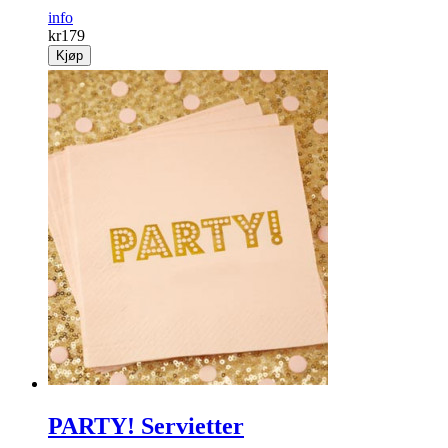
info
kr
179
Kjøp
PARTY! Servietter