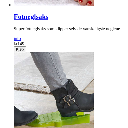
Fotneglsaks
Super fotneglsaks som klipper selv de vanskeligste neglene.
info
kr
149
Kjøp