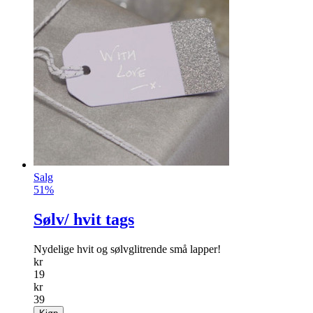
Salg
51%
Sølv/ hvit tags
Nydelige hvit og sølvglitrende små lapper!
kr
19
kr
39