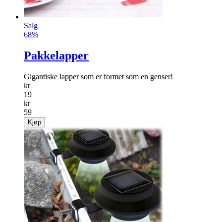
Salg
68%
Pakkelapper
Gigantiske lapper som er formet som en genser!
kr
19
kr
59
Kjøp