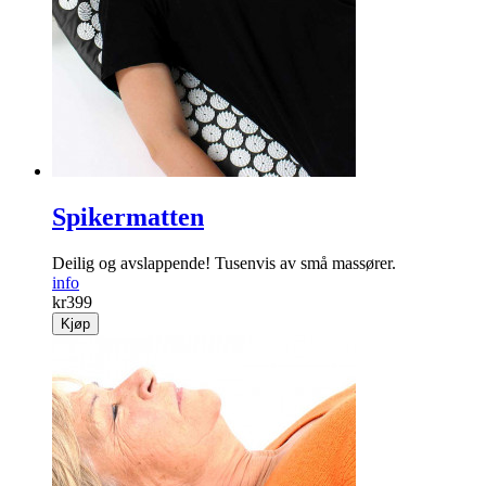
Spikermatten
Deilig og avslappende! Tusenvis av små massører.
info
kr
399
Kjøp