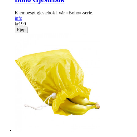
Kjempesøt gjestebok i vår «Boho»-serie.
info
kr
199
Kjøp