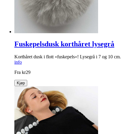
Fuskepelsdusk korthåret lysegrå
Korthåret dusk i flott «fuskepels»! Lysegrå i 7 og 10 cm.
info
Fra
kr
29
Kjøp