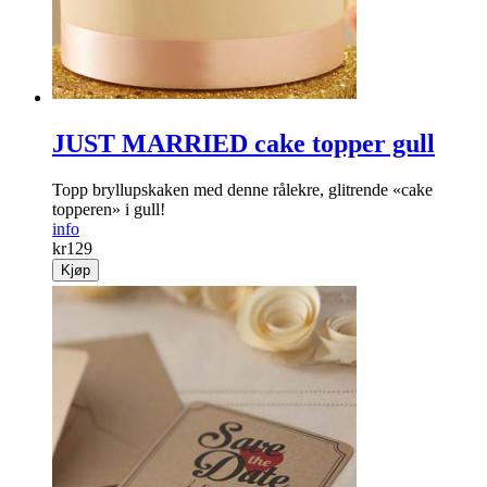
JUST MARRIED cake topper gull
Topp bryllupskaken med denne rålekre, glitrende «cake
topperen» i gull!
info
kr
129
Kjøp