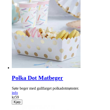
Polka Dot Matbeger
Søte beger med gullfarget polkadotmønster.
info
kr
59
Kjøp