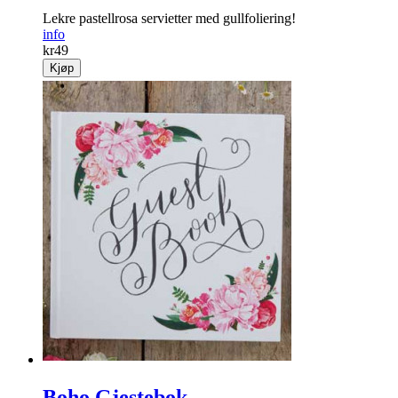
Lekre pastellrosa servietter med gullfoliering!
info
kr
49
Kjøp
Boho Gjestebok