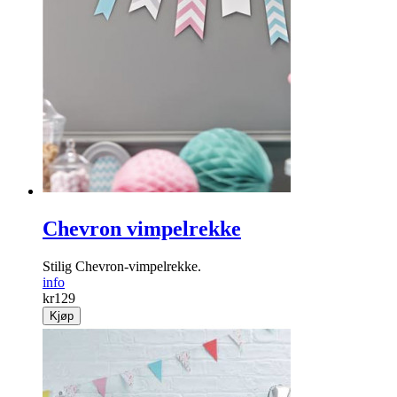
Chevron vimpelrekke
Stilig Chevron-vimpelrekke.
info
kr
129
Kjøp