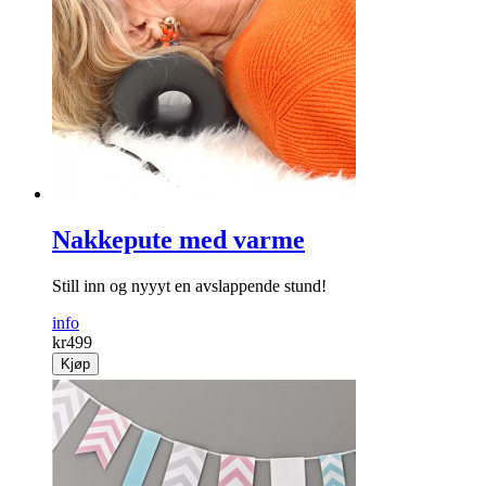
Nakkepute med varme
Still inn og nyyyt en avslappende stund!
info
kr
499
Kjøp