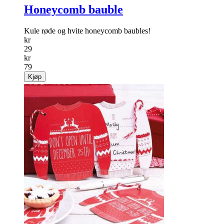
Honeycomb bauble
Kule røde og hvite honeycomb baubles!
kr
29
kr
79
Kjøp