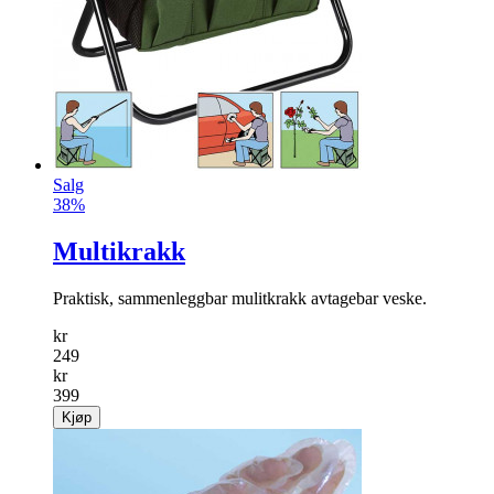
Salg
38%
Multikrakk
Praktisk, sammenleggbar mulitkrakk avtagebar veske.
kr
249
kr
399
Kjøp