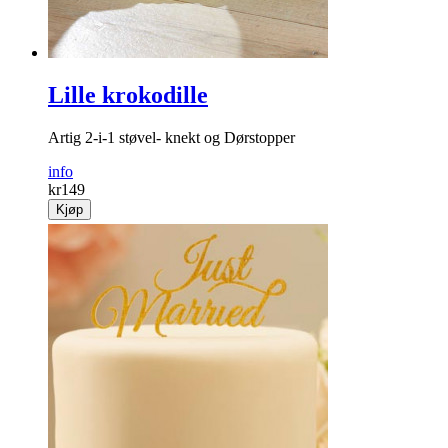
Lille krokodille
Artig 2-i-1 støvel- knekt og Dørstopper
info
kr
149
Kjøp