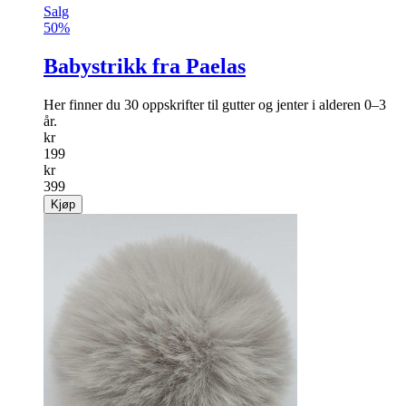
Salg
50%
Babystrikk fra Paelas
Her finner du 30 oppskrifter til gutter og jenter i alderen 0–3
år.
kr
199
kr
399
Kjøp