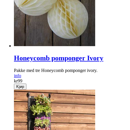
Honeycomb pomponger Ivory
Pakke med tre Honeycomb pomponger ivory.
info
kr
99
Kjøp