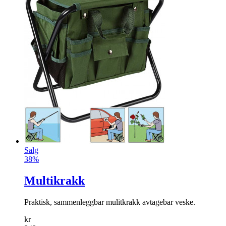
Salg
38%
Multikrakk
Praktisk, sammenleggbar mulitkrakk avtagebar veske.
kr