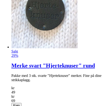
Salg
29%
Merke svart "Hjerteknuser" rund
Pakke med 3 stk. svarte "Hjerteknuser" merker. Fine på dine
strikkaplagg.
kr
49
kr
69
Kjøp