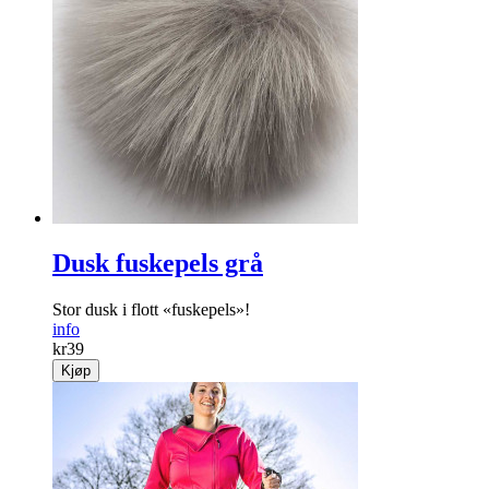
Dusk fuskepels grå
Stor dusk i flott «fuskepels»!
info
kr
39
Kjøp