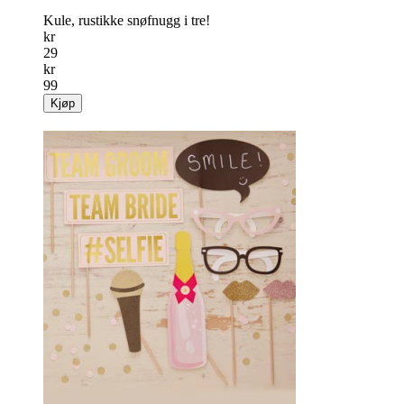
Kule, rustikke snøfnugg i tre!
kr
29
kr
99
Kjøp