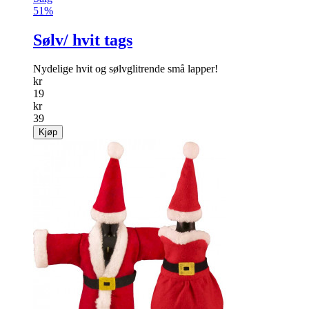
51%
Sølv/ hvit tags
Nydelige hvit og sølvglitrende små lapper!
kr
19
kr
39
Kjøp