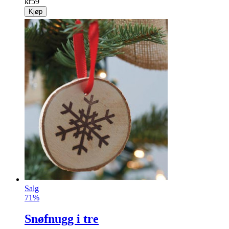
kr
59
Kjøp
Salg
71%
Snøfnugg i tre