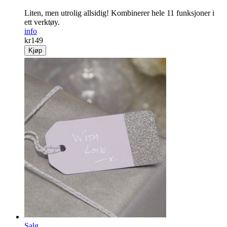
Liten, men utrolig allsidig! Kombinerer hele 11 funksjoner i
ett verktøy.
info
kr
149
Kjøp
Salg