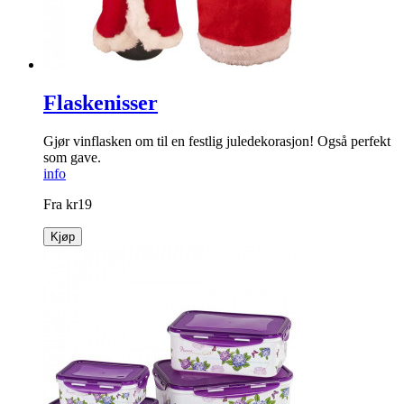
Flaskenisser
Gjør vinflasken om til en festlig jule­dekorasjon! Også perfekt
som gave.
info
Fra
kr
19
Kjøp