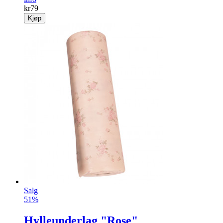
kr
79
Kjøp
Salg
51%
Hylleunderlag "Rose"