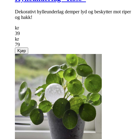
Dekorativt hylleunderlag demper lyd og beskytter mot riper
og hakk!
kr
39
kr
79
Kjøp