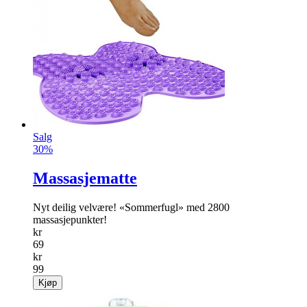
Salg
30%
Massasjematte
Nyt deilig velvære! «Sommerfugl» med 2800
massasjepunkter!
kr
69
kr
99
Kjøp