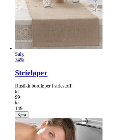
Salg
34%
Strieløper
Rustikk bordløper i striestoff.
kr
99
kr
149
Kjøp