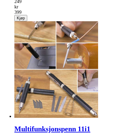
249
kr
399
Kjøp
Multifunksjonspenn 11i1