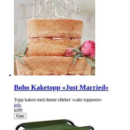
Boho Kaketopp «Just Married»
Topp kaken med denne rålekre «cake topperen»
info
kr
89
Kjøp