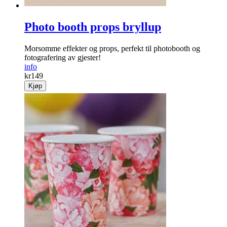
Photo booth props bryllup
Morsomme effekter og props, perfekt til photobooth og
fotografering av gjester!
info
kr
149
Kjøp