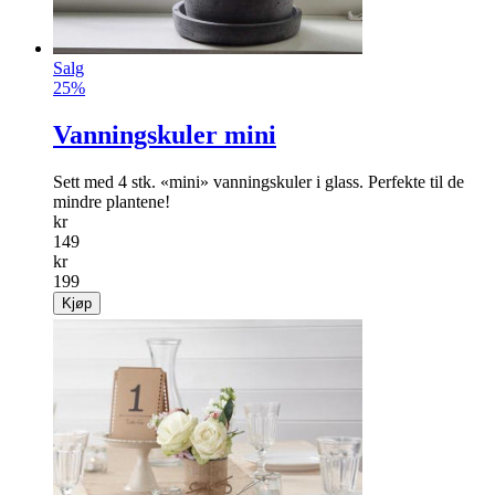
Salg
25%
Vanningskuler mini
Sett med 4 stk. «mini» vanningskuler i glass. Perfekte til de
mindre plantene!
kr
149
kr
199
Kjøp