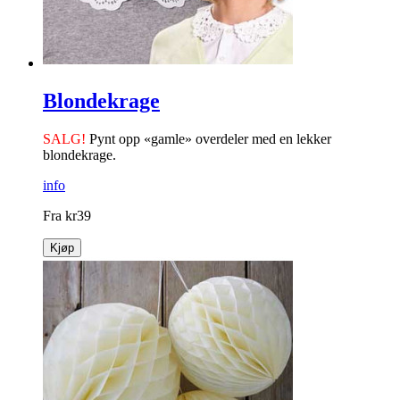
Blondekrage
SALG!
Pynt opp «gamle» overdeler med en lekker
blondekrage.
info
Fra
kr
39
Kjøp