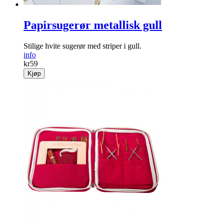
Papirsugerør metallisk gull
Stilige hvite sugerør med striper i gull.
info
kr
59
Kjøp