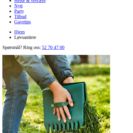
Helse & velvære
Nytt
Party
Tilbud
Gavetips
Hjem
Løvsamlere
Spørsmål? Ring oss:
52 70 47 00