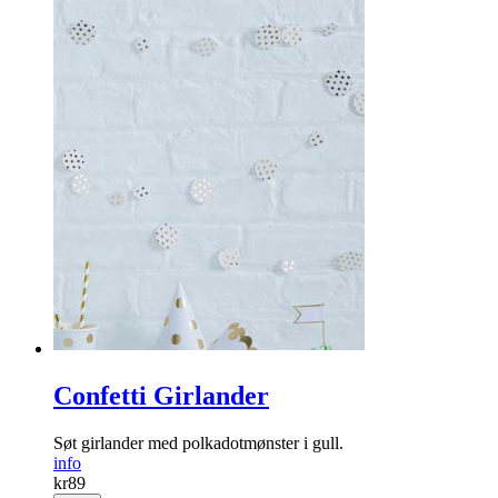
Confetti Girlander
Søt girlander med polkadotmønster i gull.
info
kr
89