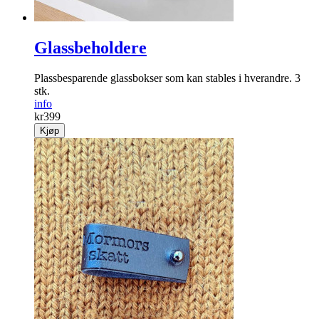
Glassbeholdere
Plassbesparende glassbokser som kan stables i ­hverandre. 3
stk.
info
kr
399
Kjøp