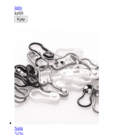
info
kr
69
Kjøp
Salg
51%