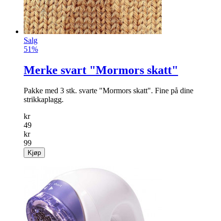
Salg
51%
Merke svart "Mormors skatt"
Pakke med 3 stk. svarte "Mormors skatt". Fine på dine
strikkaplagg.
kr
49
kr
99
Kjøp