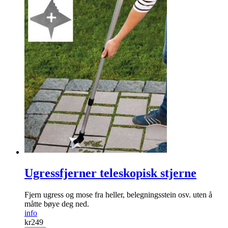
Ugressfjerner teleskopisk stjerne
Fjern ugress og mose fra heller, belegnings­stein osv. uten å
måtte bøye deg ned.
info
kr
249