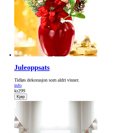
Juleoppsats
Tidløs dekorasjon som aldri visner.
info
kr
299
Kjøp