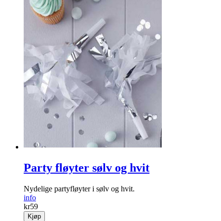
Party fløyter sølv og hvit
Nydelige partyfløyter i sølv og hvit.
info
kr
59
Kjøp