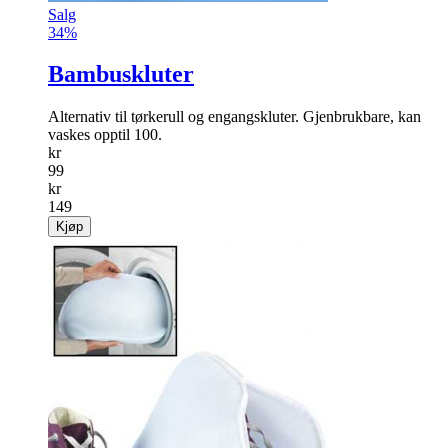
Salg
34%
Bambuskluter
Alternativ til tørkerull og engangskluter. Gjenbrukbare, kan
vaskes opptil 100.
kr
99
kr
149
Kjøp