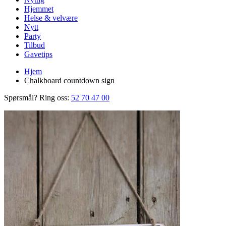
Hjemmet
Helse & velvære
Nytt
Party
Tilbud
Gavetips
Hjem
Chalkboard countdown sign
Spørsmål? Ring oss:
52 70 47 00