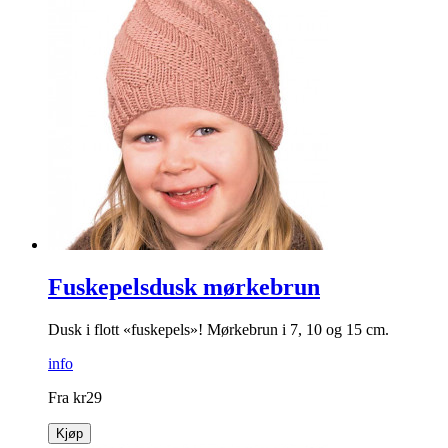
Fuskepelsdusk mørkebrun
Dusk i flott «fuskepels»! Mørkebrun i 7, 10 og 15 cm.
info
Fra
kr
29
Kjøp