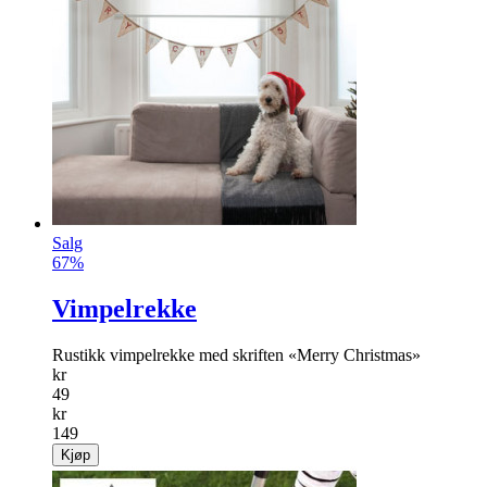
Salg
67%
Vimpelrekke
Rustikk vimpelrekke med skriften «Merry Christmas»
kr
49
kr
149
Kjøp