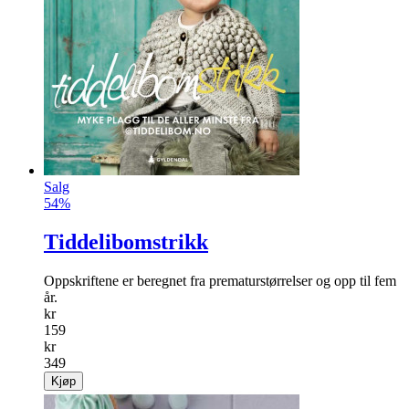
Salg
54%
Tiddelibomstrikk
Oppskriftene er beregnet fra prematurstørrelser og opp til fem
år.
kr
159
kr
349
Kjøp