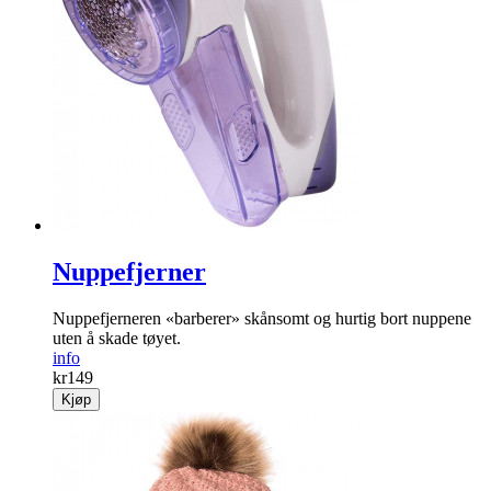
Nuppefjerner
Nuppefjerneren «barberer» skånsomt og hurtig bort nuppene
uten å skade tøyet.
info
kr
149
Kjøp