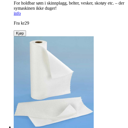
For holdbar søm i skinnplagg, belter, vesker, skotøy etc. – der
symaskinen ikke duger!
info
Fra
kr
29
Kjøp