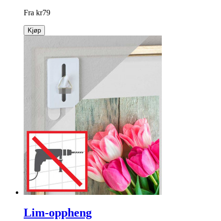
Fra
kr
79
Kjøp
Lim-oppheng