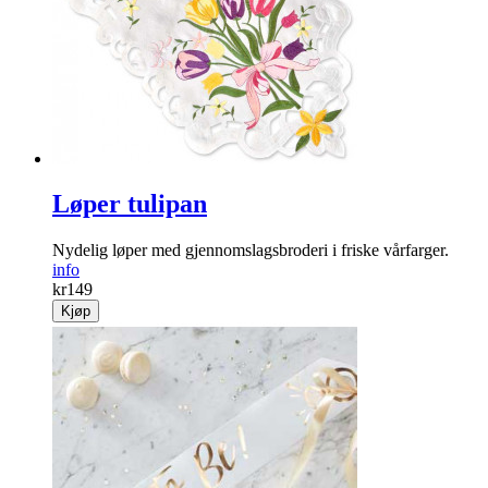
Løper tulipan
Nydelig løper med gjennomslagsbroderi i friske vårfarger.
info
kr
149
Kjøp