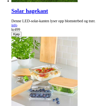
Solar hagekant
Denne LED-solar-kanten lyser opp blomster­bed og trær.
info
kr
499
Kjøp