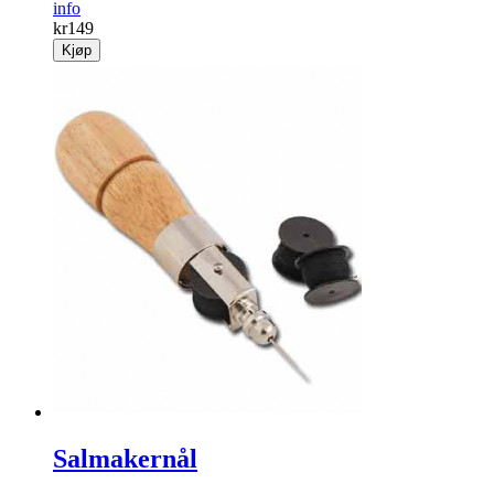
info
kr
149
Kjøp
Salmakernål