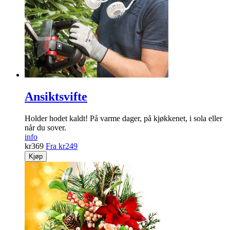
Ansiktsvifte
Holder hodet kaldt! På varme dager, på kjøkkenet, i sola eller
når du sover.
info
kr
369
Fra
kr
249
Kjøp