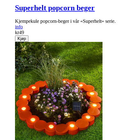
Superhelt popcorn beger
Kjempekule popcorn-beger i vår «Superhelt» serie.
info
kr
49
Kjøp