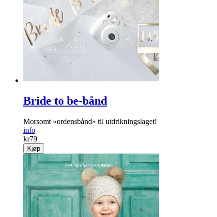
Bride to be-bånd
Morsomt «ordensbånd» til utdrikningslaget!
info
kr
79
Kjøp