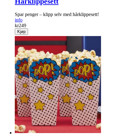
Hårklippesett
Spar penger – klipp selv med hårklippesett!
info
kr
249
Kjøp