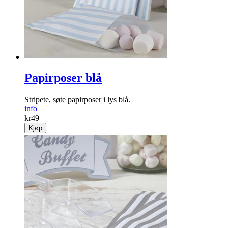
Papirposer blå
Stripete, søte papirposer i lys blå.
info
kr
49
Kjøp