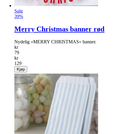
Salg
39%
Merry Christmas banner rød
Nydelig «MERRY CHRISTMAS» banner.
kr
79
kr
129
Kjøp