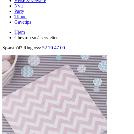
Helse & velvære
Nytt
Party
Tilbud
Gavetips
Hjem
Chevron små servietter
Spørsmål? Ring oss:
52 70 47 00