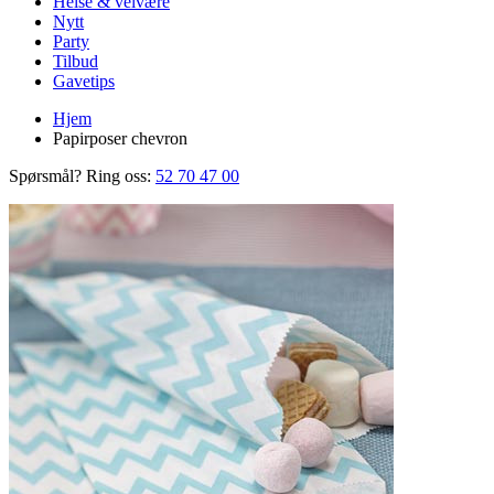
Helse & velvære
Nytt
Party
Tilbud
Gavetips
Hjem
Papirposer chevron
Spørsmål? Ring oss:
52 70 47 00