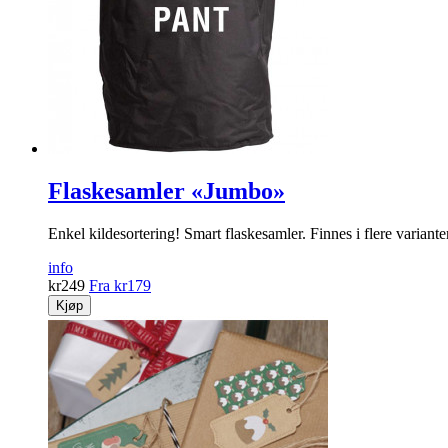
Flaskesamler «Jumbo»
Enkel kildesortering! Smart flaskesamler. Finnes i flere varianter
info
kr
249
Fra
kr
179
Kjøp