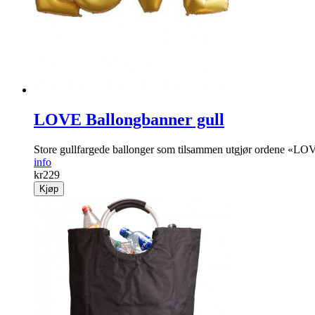
LOVE Ballongbanner gull
Store gullfargede ballonger som tilsammen utgjør ordene «LO
info
kr
229
Kjøp