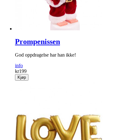
Prompenissen
God oppdragelse har han ikke!
info
kr
199
Kjøp