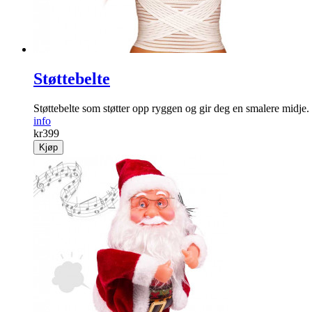
Støttebelte
Støttebelte som støtter opp ryggen og gir deg en smalere midje.
info
kr
399
Kjøp