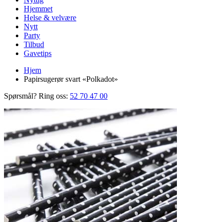
Hjemmet
Helse & velvære
Nytt
Party
Tilbud
Gavetips
Hjem
Papirsugerør svart «Polkadot»
Spørsmål? Ring oss:
52 70 47 00