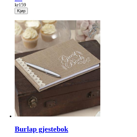
kr
159
Kjøp
Burlap gjestebok