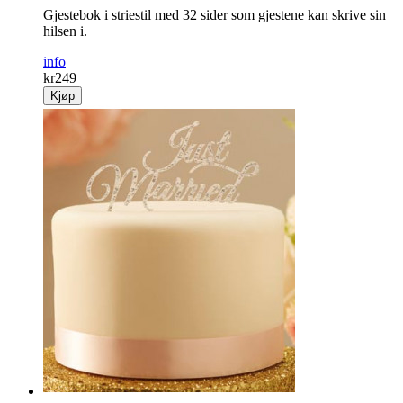
Gjestebok i striestil med 32 sider som gjestene kan skrive sin
hilsen i.
info
kr
249
Kjøp