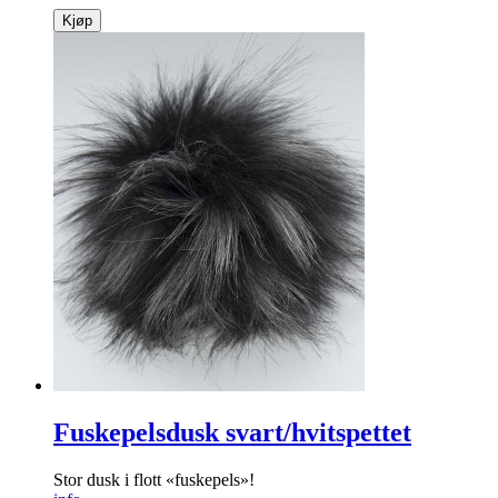
Kjøp
Fuskepelsdusk svart/hvitspettet
Stor dusk i flott «fuskepels»!