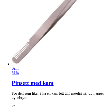
Salg
61%
Pinsett med kam
Fo
r
deg som liker å ha en kam lett tilgjengelig når du napper
øyenbryn.
kr