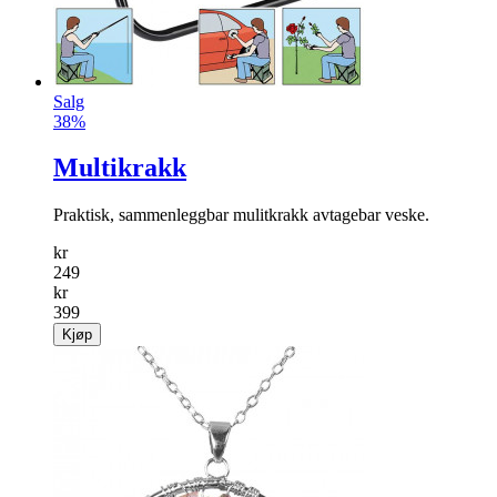
Salg
38%
Multikrakk
Praktisk, sammenleggbar mulitkrakk avtagebar veske.
kr
249
kr
399
Kjøp