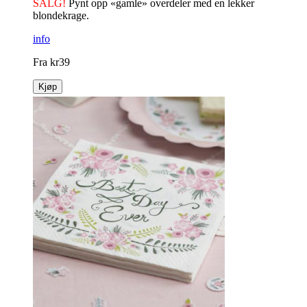
SALG!
Pynt opp «gamle» overdeler med en lekker
blondekrage.
info
Fra
kr
39
Kjøp