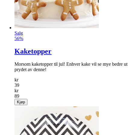
Salg
56%
Kaketopper
Morsom kaketopper til jul! Enhver kake vil se mye bedre ut
prydet av denne!
kr
39
kr
89
Kjøp