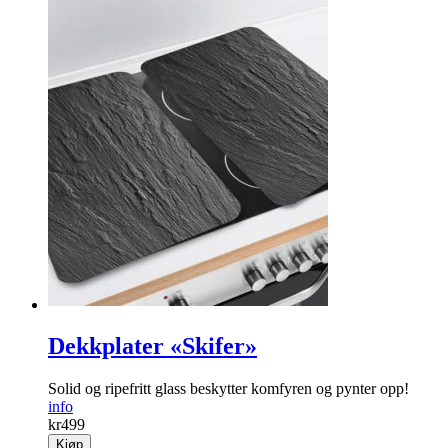
Dekkplater «Skifer»
Solid og ripefritt glass beskytter komfyren og pynter opp!
info
kr
499
Kjøp