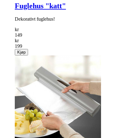
Fuglehus "katt"
Dekorativt fuglehus!
kr
149
kr
199
Kjøp