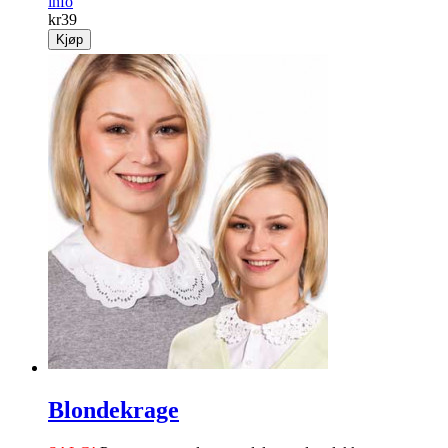
info
kr
39
Kjøp
Blondekrage