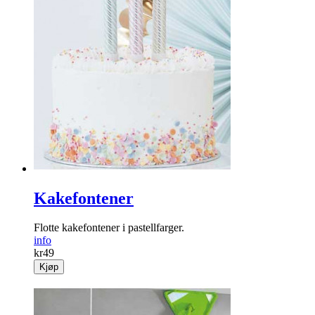
Kakefontener
Flotte kakefontener i pastellfarger.
info
kr
49
Kjøp