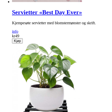
Servietter «Best Day Ever»
Kjempesøte servietter med blomstermønster og skrift.
info
kr
49
Kjøp