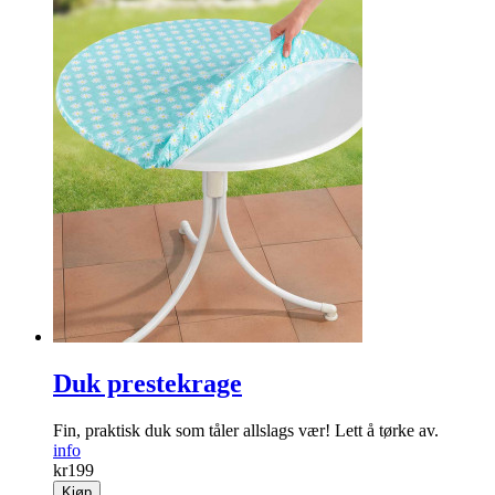
Duk prestekrage
Fin, praktisk duk som tåler allslags vær! Lett å tørke av.
info
kr
199
Kjøp