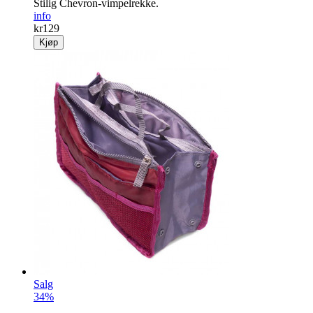
Stilig Chevron-vimpelrekke.
info
kr
129
Kjøp
Salg
34%