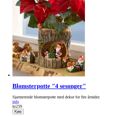
Blomsterpotte "4 sesonger"
Sjarmerende blomster­potte med dekor for fire årstider.
info
kr
259
Kjøp