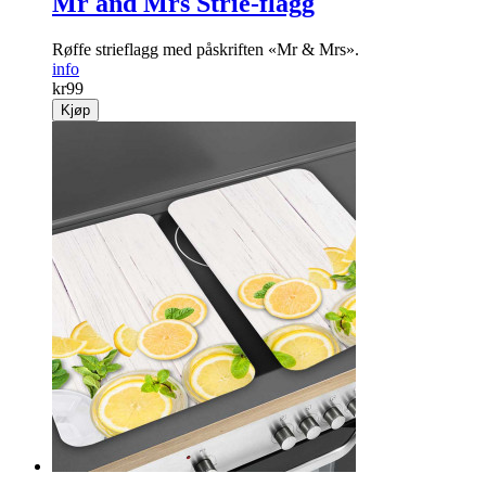
Mr and Mrs Strie-flagg
Røffe strieflagg med påskriften «Mr & Mrs».
info
kr
99
Kjøp