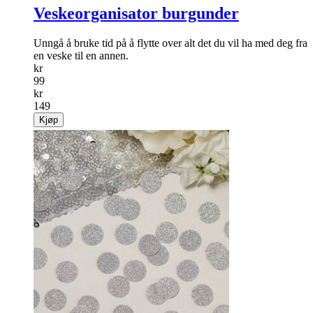
Veskeorganisator burgunder
Unngå å bruke tid på å flytte over alt det du vil ha med deg fra
en veske til en annen.
kr
99
kr
149
Kjøp