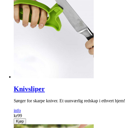
Knivsliper
Sørger for skarpe kniver. Et uunværlig redskap i ethvert hjem!
info
kr
99
Kjøp