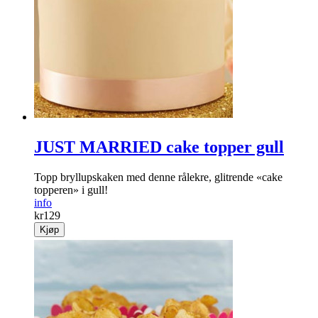
JUST MARRIED cake topper gull
Topp bryllupskaken med denne rålekre, glitrende «cake
topperen» i gull!
info
kr
129
Kjøp