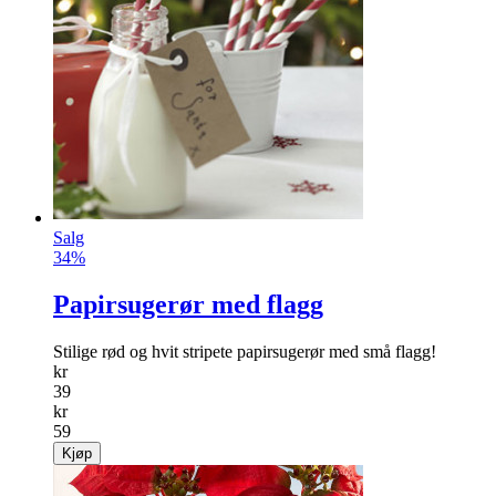
Salg
34%
Papirsugerør med flagg
Stilige rød og hvit stripete papirsugerør med små flagg!
kr
39
kr
59
Kjøp