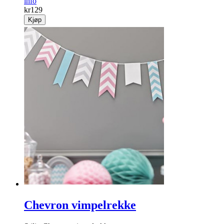
info
kr
129
Kjøp
Chevron vimpelrekke