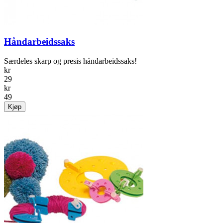
Håndarbeidssaks
Særdeles skarp og presis håndarbeidssaks!
kr
29
kr
49
Kjøp