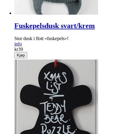
Fuskepelsdusk svart/krem
Stor dusk i flott «fuskepels»!
info
kr
39
Kjøp