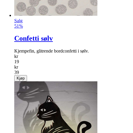
Salg
51%
Confetti sølv
Kjempefin, glitrende bordconfetti i sølv.
kr
19
kr
39
Kjøp