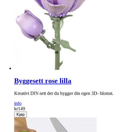
Byggesett rose lilla
Kreativt DIY-sett der du bygger din egen 3D- blomst.
info
kr
149
Kjøp