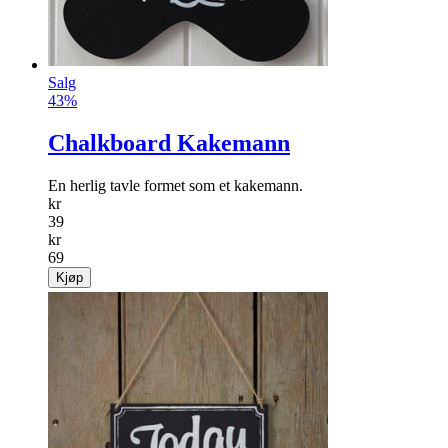
Salg
43%
Chalkboard Kakemann
En herlig tavle formet som et kakemann.
kr
39
kr
69
Kjøp