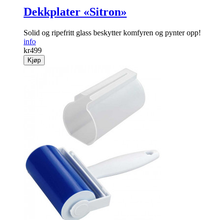
Dekkplater «Sitron»
Solid og ripefritt glass beskytter komfyren og pynter opp!
info
kr
499
Kjøp