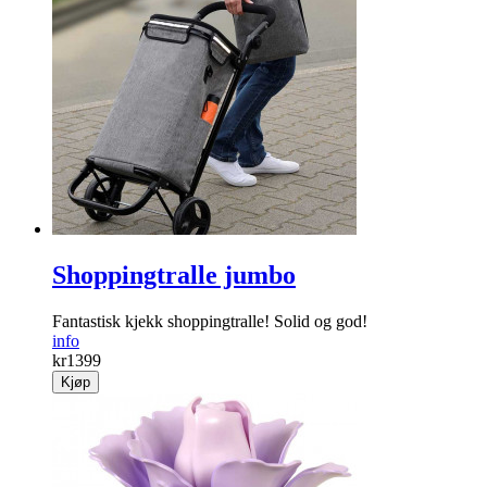
Shoppingtralle jumbo
Fantastisk kjekk shoppingtralle! Solid og god!
info
kr
1399
Kjøp