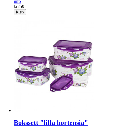
info
kr
259
Kjøp
Bokssett "lilla hortensia"