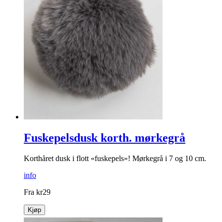
Fuskepelsdusk korth. mørkegrå
Korthåret dusk i flott «fuskepels»! Mørkegrå i 7 og 10 cm.
info
Fra
kr
29
Kjøp