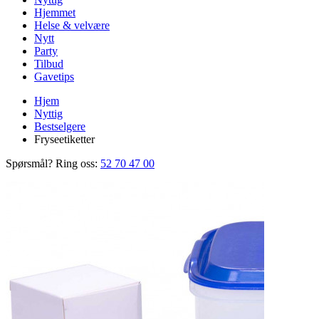
Hjemmet
Helse & velvære
Nytt
Party
Tilbud
Gavetips
Hjem
Nyttig
Bestselgere
Fryseetiketter
Spørsmål? Ring oss:
52 70 47 00