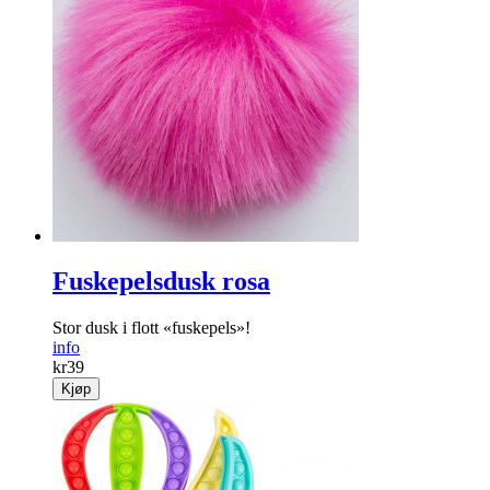
Fuskepelsdusk rosa
Stor dusk i flott «fuskepels»!
info
kr
39
Kjøp