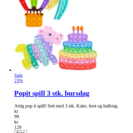
Salg
23%
Popit spill 3 stk. bursdag
Artig pop it spill! Sett med 3 stk. Kake, hest og ballong.
kr
99
kr
129