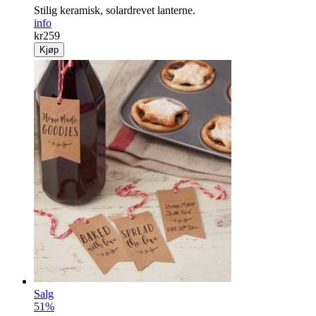
Stilig keramisk, solardrevet lanterne.
info
kr
259
Kjøp
Salg
51%