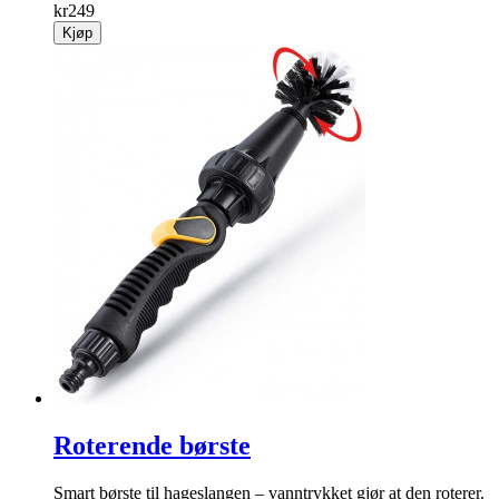
kr
249
Kjøp
Roterende børste
Smart børste til hageslangen – vanntrykket gjør at den roterer.