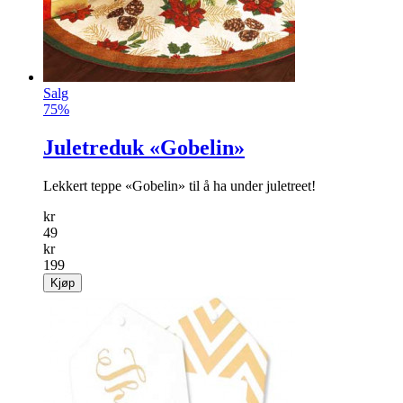
Salg
75%
Juletreduk «Gobelin»
Lekkert teppe «Gobelin» til å ha under juletreet!
kr
49
kr
199
Kjøp