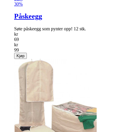
30%
Påskeegg
Søte påskeegg som pynter opp! 12 stk.
kr
69
kr
99
Kjøp