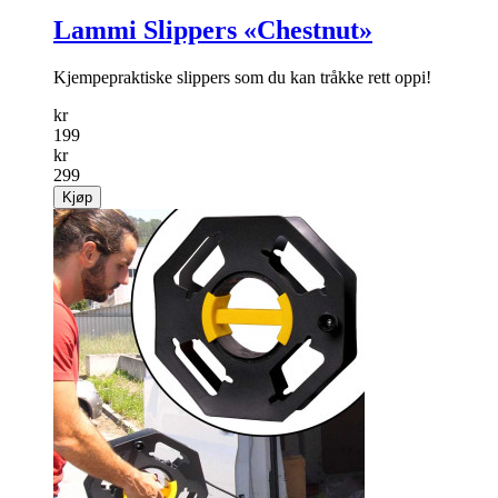
Lammi Slippers «Chestnut»
Kjempepraktiske slippers som du kan tråkke rett oppi!
kr
199
kr
299
Kjøp