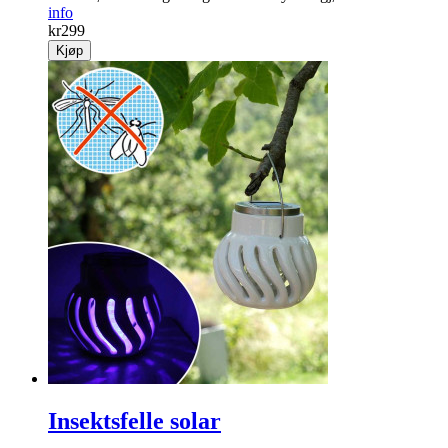
info
kr
299
Kjøp
Insektsfelle solar