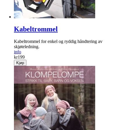
Kabeltrommel
Kabel­trommel for enkel og ryddig hånd­tering av
skjøteledning.
info
kr
199
Kjøp