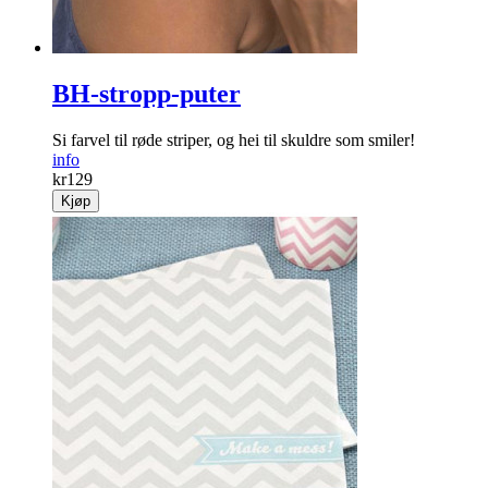
BH-stropp-puter
Si farvel til røde striper, og hei til skuldre som smiler!
info
kr
129
Kjøp