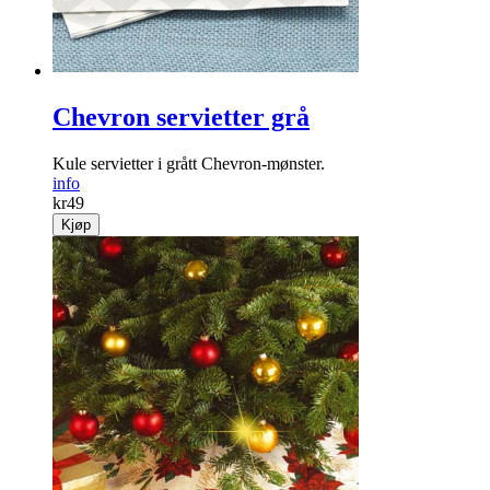
Chevron servietter grå
Kule servietter i grått Chevron-mønster.
info
kr
49
Kjøp