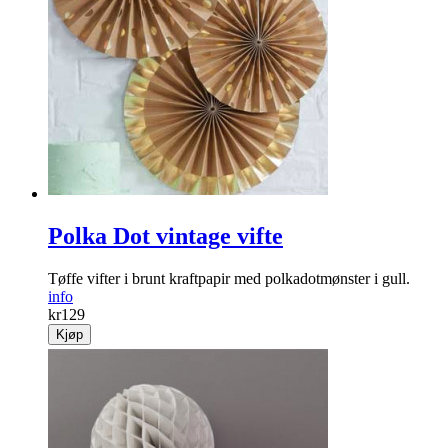
Polka Dot vintage vifte
Tøffe vifter i brunt kraftpapir med polkadotmønster i gull.
info
kr
129
Kjøp