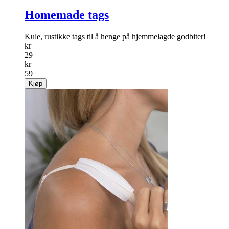
Homemade tags
Kule, rustikke tags til å henge på hjemmelagde godbiter!
kr
29
kr
59
Kjøp