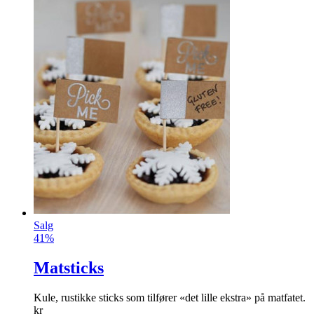
Salg
41%
Matsticks
Kule, rustikke sticks som tilfører «det lille ekstra» på matfatet.
kr