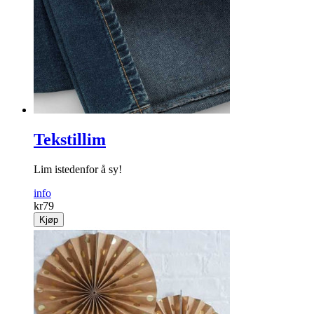
Tekstillim
Lim istedenfor å sy!
info
kr
79
Kjøp