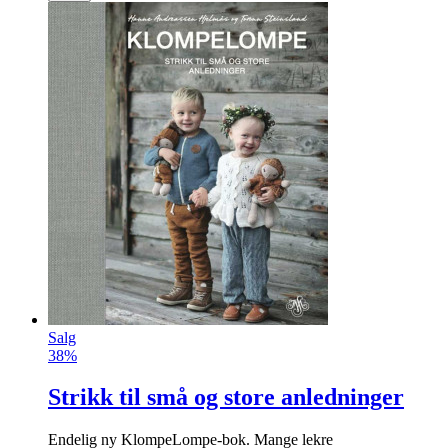
Salg
38%
Strikk til små og store anledninger
Endelig ny KlompeLompe-bok. Mange lekre