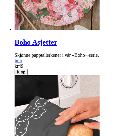
Boho Asjetter
Skjønne papptallerkener i vår «Boho»-serie.
info
kr
49
Kjøp