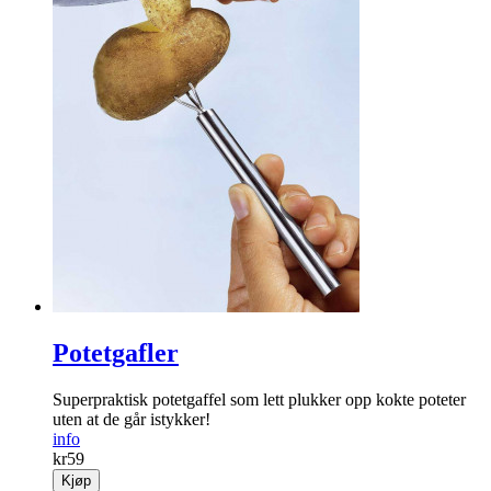
Potetgafler
Superpraktisk potetgaffel som lett plukker opp kokte poteter
uten at de går istykker!
info
kr
59
Kjøp