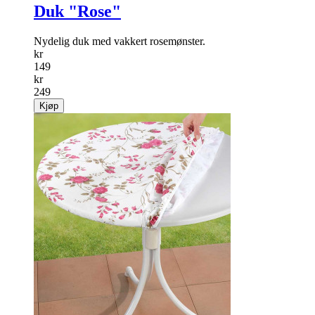
Duk "Rose"
Nydelig duk med vakkert rosemønster.
kr
149
kr
249
Kjøp