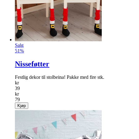
Salg
51%
Nisseføtter
Festlig dekor til stolbeina! Pakke med fire stk.
kr
39
kr
79
Kjøp