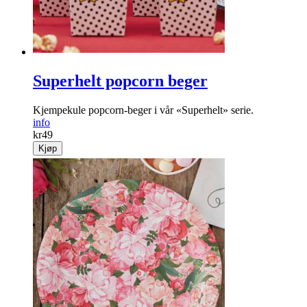
Superhelt popcorn beger
Kjempekule popcorn-beger i vår «Superhelt» serie.
info
kr
49
Kjøp