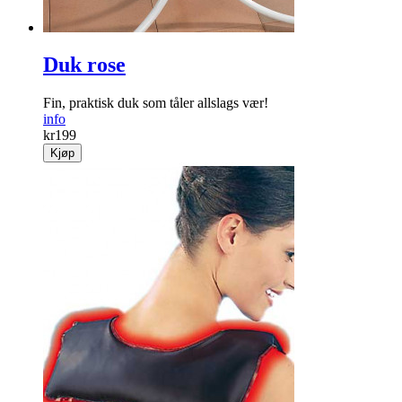
Duk rose
Fin, praktisk duk som tåler allslags vær!
info
kr
199
Kjøp