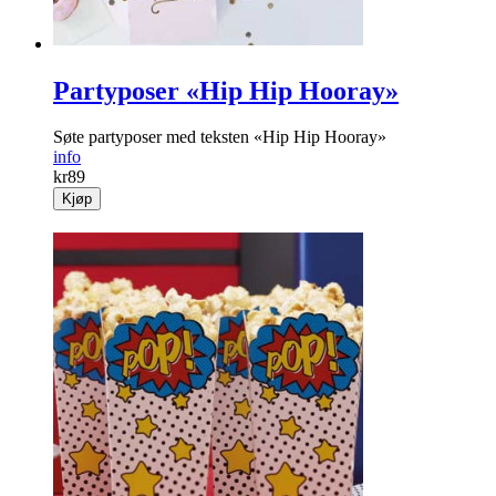
Partyposer «Hip Hip Hooray»
Søte partyposer med teksten «Hip Hip Hooray»
info
kr
89
Kjøp