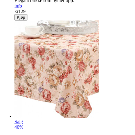
Elegant brikke som pynter opp.
info
kr
129
Kjøp
Salg
40%