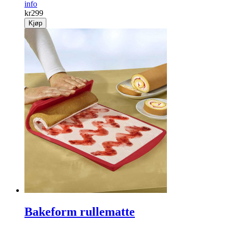
info
kr
299
Kjøp
Bakeform rullematte