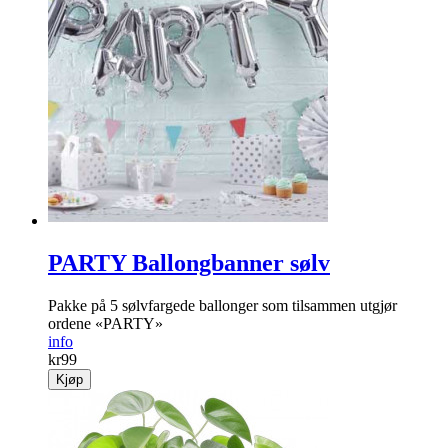
PARTY Ballongbanner sølv
Pakke på 5 sølvfargede ballonger som tilsammen utgjør
ordene «PARTY»
info
kr
99
Kjøp