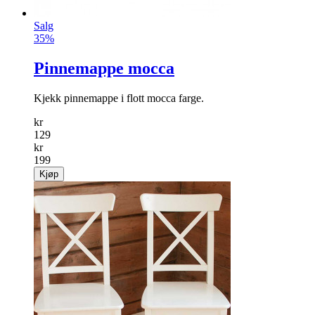
Salg
35%
Pinnemappe mocca
Kjekk pinnemappe i flott mocca farge.
kr
129
kr
199
Kjøp