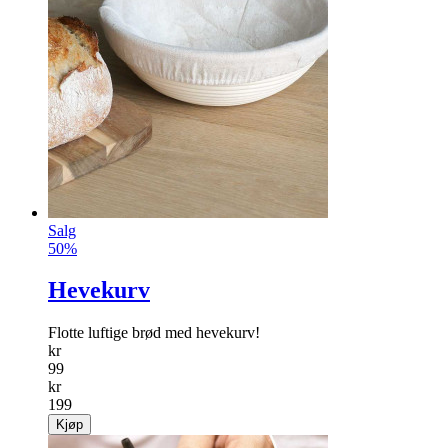
Salg
50%
Hevekurv
Flotte luftige brød med hevekurv!
kr
99
kr
199
Kjøp