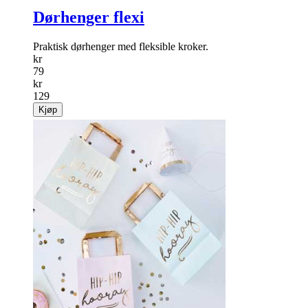
Dørhenger flexi
Praktisk dørhenger med fleksible kroker.
kr
79
kr
129
Kjøp