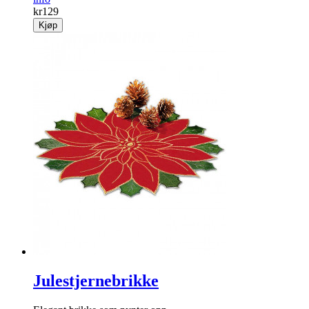
kr
129
Kjøp
Julestjernebrikke