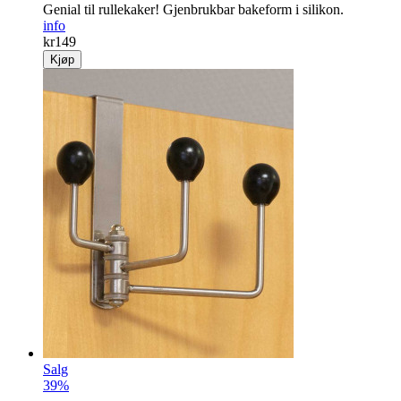
Genial til rullekaker! Gjenbrukbar bakeform i silikon.
info
kr
149
Kjøp
Salg
39%