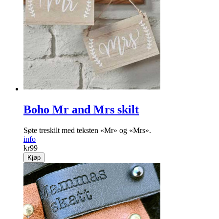
Boho Mr and Mrs skilt
Søte treskilt med teksten «Mr» og «Mrs».
info
kr
99
Kjøp