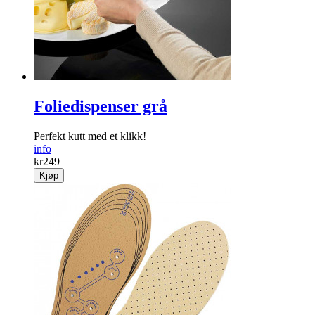
Foliedispenser grå
Perfekt kutt med et klikk!
info
kr
249
Kjøp