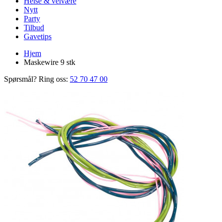
Helse & velvære
Nytt
Party
Tilbud
Gavetips
Hjem
Maskewire 9 stk
Spørsmål? Ring oss:
52 70 47 00