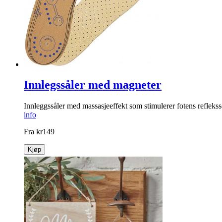
Innlegssåler med magneter
Innleggssåler med massasjeeffekt som stimulerer fotens reflekss
info
Fra
kr
149
Kjøp