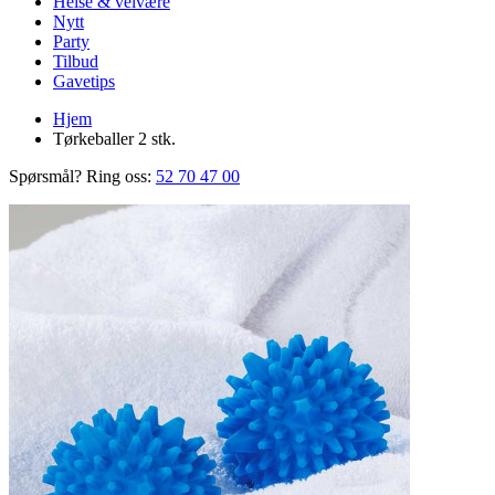
Helse & velvære
Nytt
Party
Tilbud
Gavetips
Hjem
Tørkeballer 2 stk.
Spørsmål? Ring oss:
52 70 47 00