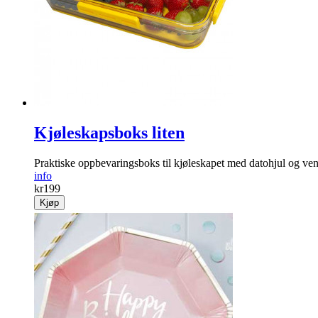
Kjøleskapsboks liten
Praktiske oppbevaringsboks til kjøleskapet med datohjul og vent
info
kr
199
Kjøp