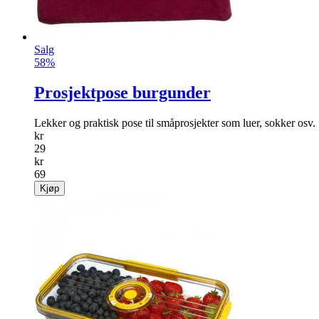
Salg
58%
Prosjektpose burgunder
Lekker og praktisk pose til småprosjekter som luer, sokker osv.
kr
29
kr
69
Kjøp