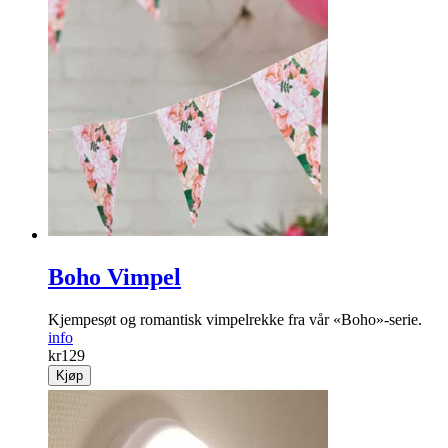
Boho Vimpel
Kjempesøt og romantisk vimpelrekke fra vår «Boho»-serie.
info
kr
129
Kjøp