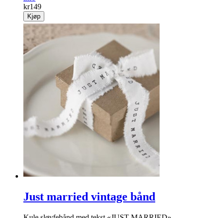
kr
149
Kjøp
Just married vintage bånd
Kule sløyfebånd med tekst «JUST MARRIED»