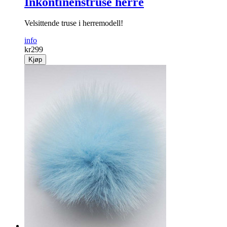
Inkontinenstruse herre
Velsittende truse i herremodell!
info
kr
299
Kjøp