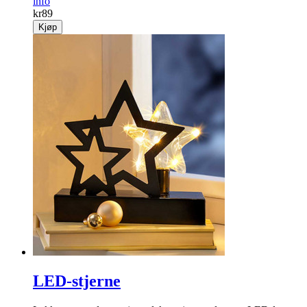
info
kr
89
Kjøp
LED-stjerne