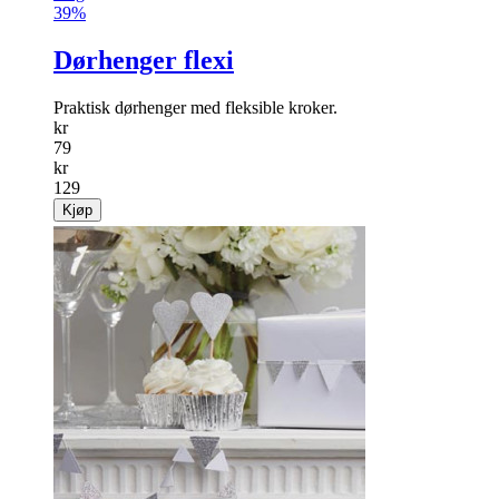
39%
Dørhenger flexi
Praktisk dørhenger med fleksible kroker.
kr
79
kr
129
Kjøp