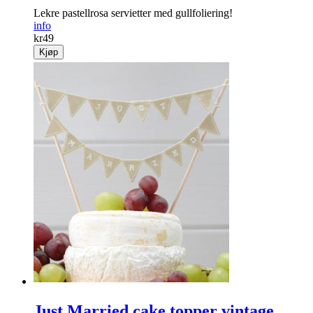
Lekre pastellrosa servietter med gullfoliering!
info
kr
49
Kjøp
Just Married cake topper vintage