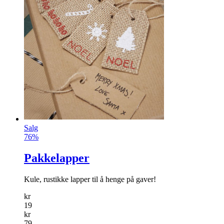
Salg
76%
Pakkelapper
Kule, rustikke lapper til å henge på gaver!
kr
19
kr
79