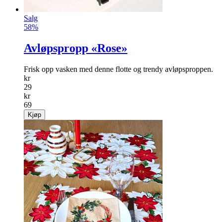
Salg
58%
Avløpspropp «Rose»
Frisk opp vasken med denne flotte og trendy avløpsproppen.
kr
29
kr
69
Kjøp