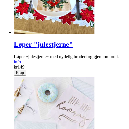
Løper "julestjerne"
Løper «julestjerne» med nydelig broderi og gjennombrutt.
info
kr
149
Kjøp