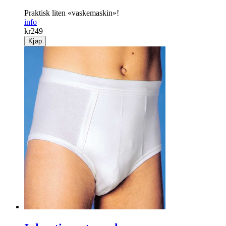
Praktisk liten «vaskemaskin»!
info
kr
249
Kjøp