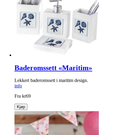
Baderomssett «Maritim»
Lekkert baderomssett i maritim design.
info
Fra
kr
69
Kjøp