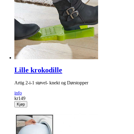
Lille krokodille
Artig 2-i-1 støvel- knekt og Dørstopper
info
kr
149
Kjøp