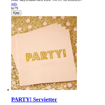
info
kr
79
Kjøp
PARTY! Servietter