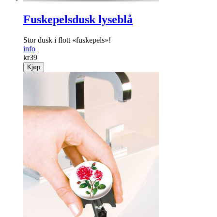
Fuskepelsdusk lyseblå
Stor dusk i flott «fuskepels»!
info
kr
39
Kjøp