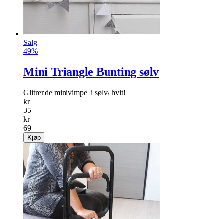
Salg
49%
Mini Triangle Bunting sølv
Glitrende minivimpel i sølv/ hvit!
kr
35
kr
69
Kjøp