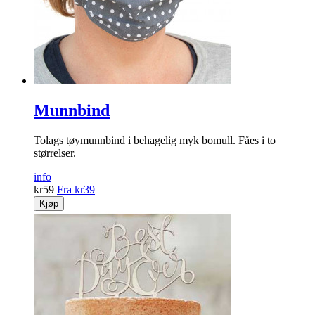
Munnbind
Tolags tøymunnbind i behagelig myk bomull. Fåes i to
størrelser.
info
kr
59
Fra
kr
39
Kjøp