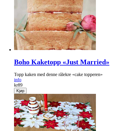
Boho Kaketopp «Just Married»
Topp kaken med denne rålekre «cake topperen»
info
kr
89
Kjøp