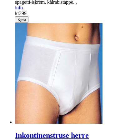
spagetti-iskrem, kålrabistappe...
info
kr
399
Kjøp
Inkontinenstruse herre