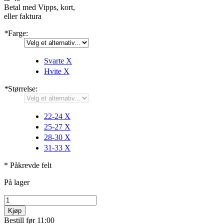
Betal med Vipps, kort,
eller faktura
*
Farge:
Svarte
X
Hvite
X
*
Størrelse:
22-24
X
25-27
X
28-30
X
31-33
X
* Påkrevde felt
På lager
Kjøp
Bestill før 11:00