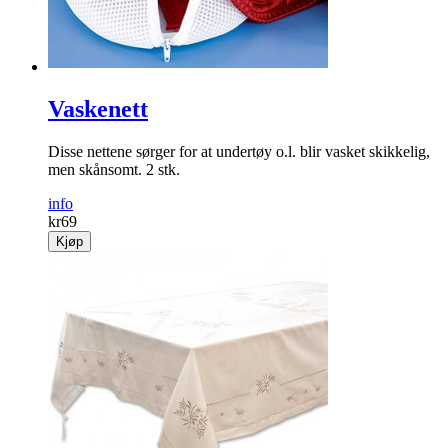
Vaskenett
Disse nettene sørger for at undertøy o.l. blir vasket skikkelig,
men skånsomt. 2 stk.
info
kr
69
Kjøp