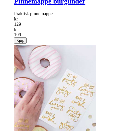
Pinnemappe burgunder
Praktisk pinnemappe
kr
129
kr
199
Kjøp