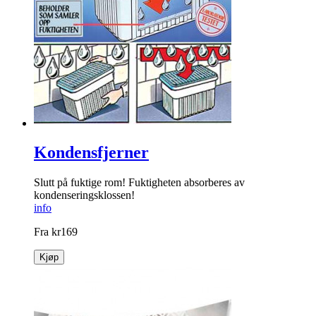
Kondensfjerner
Slutt på fuktige rom! Fuktigheten absorberes av
kondenseringsklossen!
info
Fra
kr
169
Kjøp