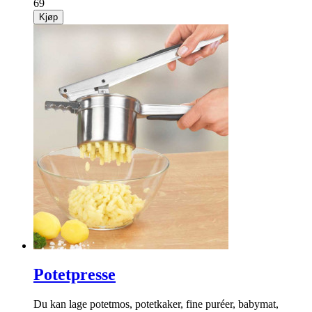
69
Kjøp
Potetpresse
Du kan lage potetmos, potetkaker, fine puréer, babymat,