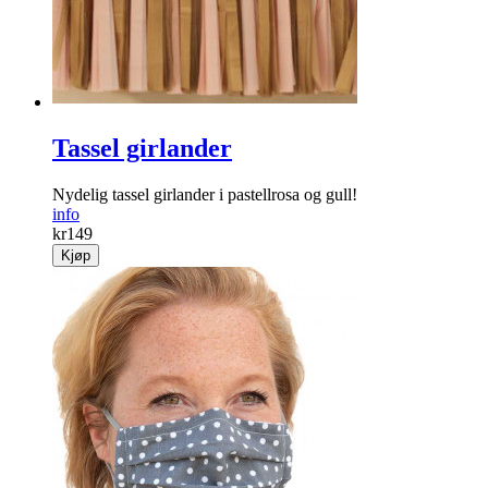
Tassel girlander
Nydelig tassel girlander i pastellrosa og gull!
info
kr
149
Kjøp