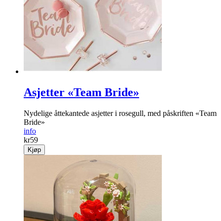
Asjetter «Team Bride»
Nydelige åttekantede asjetter i rosegull, med påskriften «Team
Bride»
info
kr
59
Kjøp