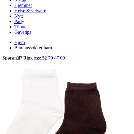
Hjemmet
Helse & velvære
Nytt
Party
Tilbud
Gavetips
Hjem
Bambussokker barn
Spørsmål? Ring oss:
52 70 47 00