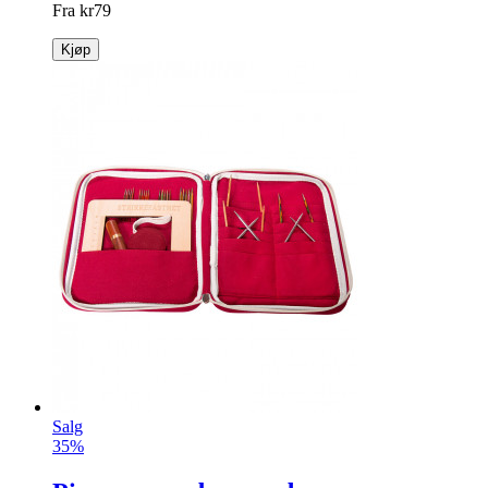
Fra
kr
79
Kjøp
Salg
35%