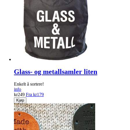
Glass- og metallsamler liten
Enkelt å sortere!
info
kr
249
Fra
kr
179
Kjøp