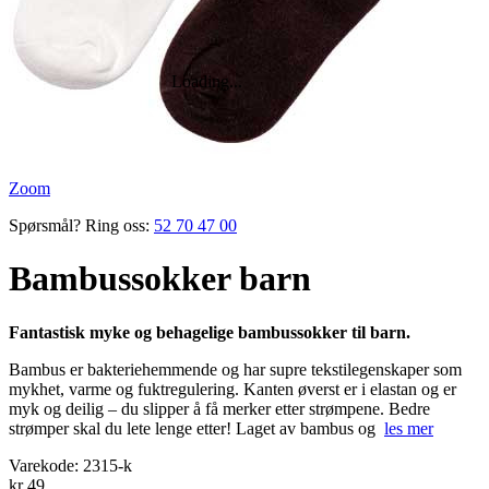
Zoom
Spørsmål? Ring oss:
52 70 47 00
Bambussokker barn
Fantastisk myke og behagelige bambussokker til barn.
Bambus er bakterie­hemmende og har supre tekstil­egenskaper som
mykhet, varme og fukt­regulering. Kanten øverst er i ­elastan og er
myk og ­deilig – du slipper å få merker etter strømpene. Bedre
strømper skal du lete lenge etter! Laget av bambus og ­
les mer
Varekode:
2315-k
kr 49