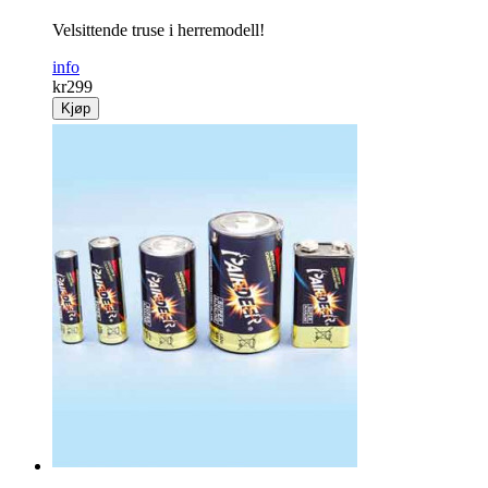
Velsittende truse i herremodell!
info
kr
299
Kjøp