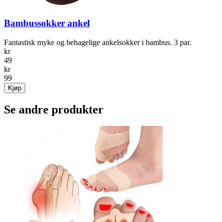
Bambussokker ankel
Fantastisk myke og behagelige ankelsokker i bambus. 3 par.
kr
49
kr
99
Kjøp
Se andre produkter