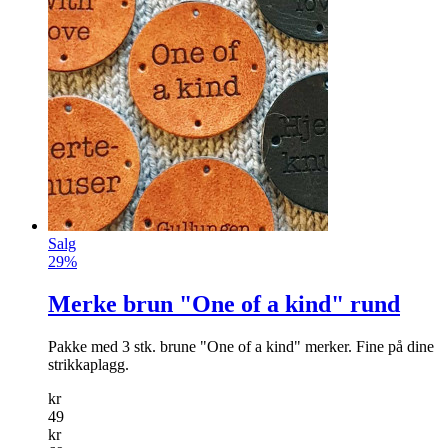
Salg
29%
Merke brun "One of a kind" rund
Pakke med 3 stk. brune "One of a kind" merker. Fine på dine
strikkaplagg.
kr
49
kr