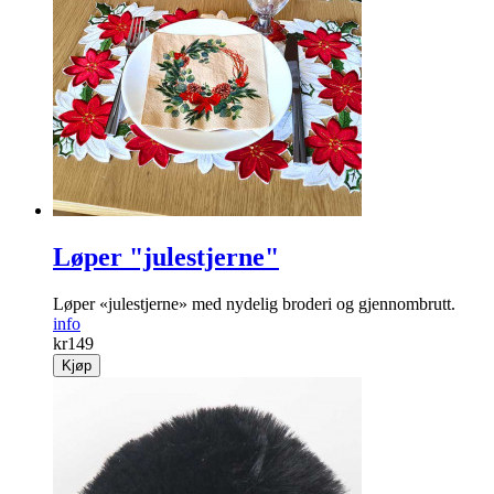
Løper "julestjerne"
Løper «julestjerne» med nydelig broderi og gjennombrutt.
info
kr
149
Kjøp