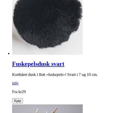
Fuskepelsdusk svart
Korthåret dusk i flott «fuskepels»! Svart i 7 og 10 cm.
info
Fra
kr
29
Kjøp