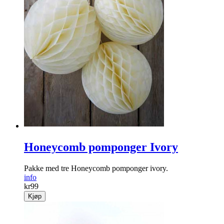
Honeycomb pomponger Ivory
Pakke med tre Honeycomb pomponger ivory.
info
kr
99
Kjøp