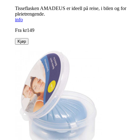
Tisseflasken AMADEUS er ideell på reise, i bilen og for
pleietrengende.
info
Fra
kr
149
Kjøp