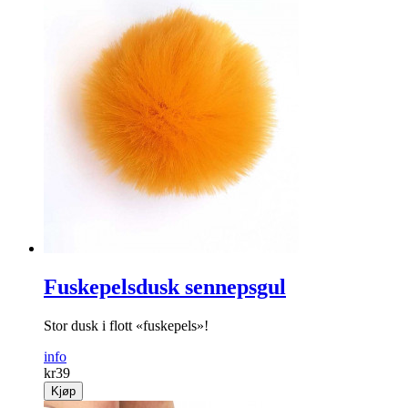
Fuskepelsdusk sennepsgul
Stor dusk i flott «fuskepels»!
info
kr
39
Kjøp