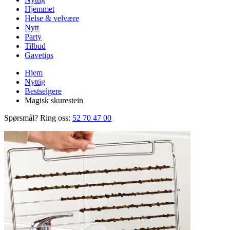
Hjemmet
Helse & velvære
Nytt
Party
Tilbud
Gavetips
Hjem
Nyttig
Bestselgere
Magisk skurestein
Spørsmål? Ring oss:
52 70 47 00