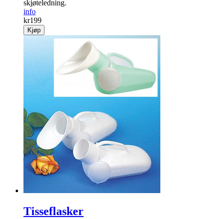
skjøteledning.
info
kr
199
Kjøp
Tisseflasker