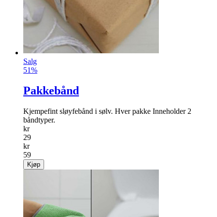
Salg
51%
Pakkebånd
Kjempefint sløyfebånd i sølv. Hver pakke Inneholder 2
båndtyper.
kr
29
kr
59
Kjøp