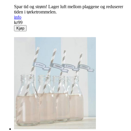
Spar tid og strøm! Lager luft mellom plaggene og ­reduserer
tiden i tørke­trommelen.
info
kr
99
Kjøp