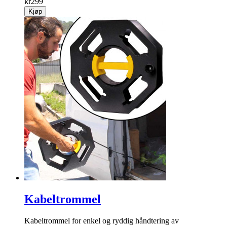
kr
299
Kjøp
Kabeltrommel
Kabel­trommel for enkel og ryddig hånd­tering av