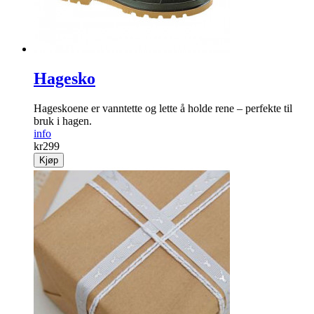
Hagesko
Hageskoene er vanntette og lette å holde rene – perfekte til
bruk i hagen.
info
kr
299
Kjøp