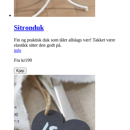
Sitronduk
Fin og praktisk duk som tåler ­allslags vær! Takket være
elastikk sitter den godt på.
info
Fra
kr
199
Kjøp