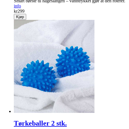
Smart børste til hageslangen – vanntrykket gjør at den roterer.
info
kr
299
Kjøp
Tørkeballer 2 stk.