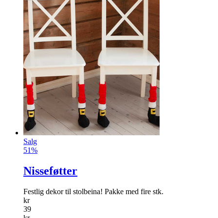
Salg
51%
Nisseføtter
Festlig dekor til stolbeina! Pakke med fire stk.
kr
39
kr