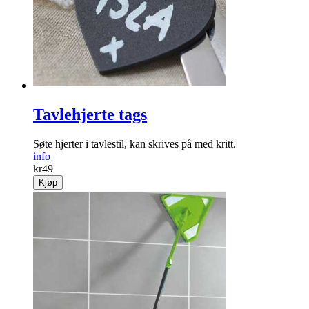
Tavlehjerte tags
Søte hjerter i tavlestil, kan skrives på med kritt.
info
kr
49
Kjøp