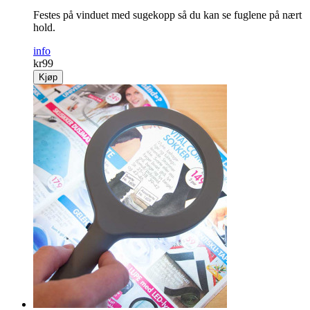
Festes på vinduet med sugekopp så du kan se fuglene på nært
hold.
info
kr
99
Kjøp