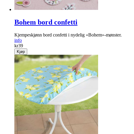
Bohem bord confetti
Kjempeskjønn bord confetti i nydelig «Bohem»-mønster.
info
kr
39
Kjøp