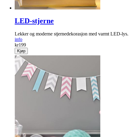
LED-stjerne
Lekker og moderne stjernedekorasjon med varmt LED-lys.
info
kr
199
Kjøp