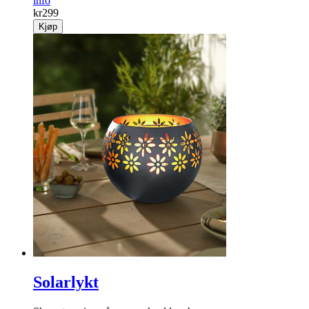
info
kr
299
Kjøp
Solarlykt