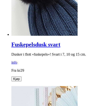
Fuskepelsdusk svart
Dusker i flott «fuskepels»! Svart i 7, 10 og 15 cm.
info
Fra
kr
29
Kjøp