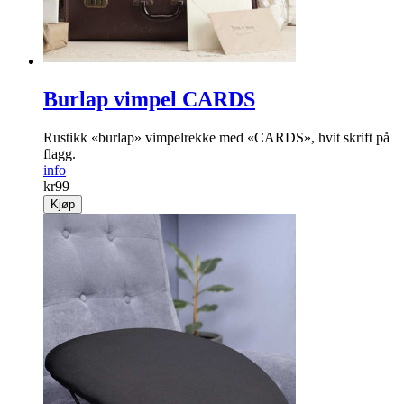
Burlap vimpel CARDS
Rustikk «burlap» vimpelrekke med «CARDS», hvit skrift på
flagg.
info
kr
99
Kjøp