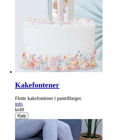
Kakefontener
Flotte kakefontener i pastellfarger.
info
kr
49
Kjøp