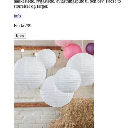
nakkestøtte, ryggstøtte, avlastnings­pute til ben osv. Fåes i to
størrelser og farger.
info
Fra
kr
299
Kjøp