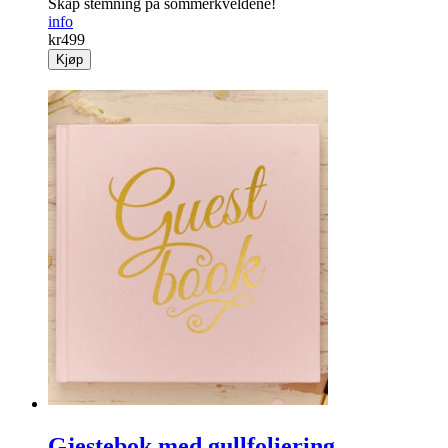
Skap stemning på sommerkveldene!
info
kr
499
Kjøp
Gjestebok med gullfoliering