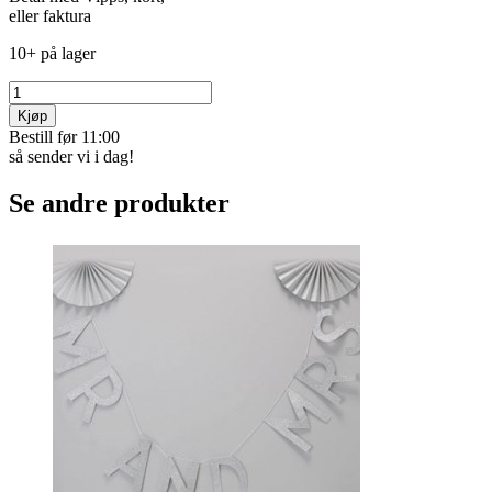
eller faktura
10+ på lager
Kjøp
Bestill før 11:00
så sender vi i dag!
Se andre produkter