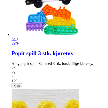
Salg
39%
Popit spill 3 stk. kjøretøy
Artig pop it spill! Sett med 3 stk. forskjellige kjøretøy.
kr
79
kr
129
Kjøp