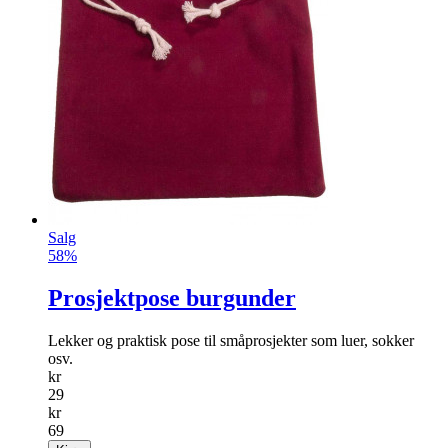
Salg
58%
Prosjektpose burgunder
Lekker og praktisk pose til småprosjekter som luer, sokker
osv.
kr
29
kr
69