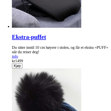
Ekstra-puffet
Du sitter inntil 10 cm høyere i stolen, og får et ekstra «PUFF»
når du reiser deg!
info
kr
1499
Kjøp