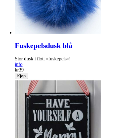
Fuskepelsdusk blå
Stor dusk i flott «fuskepels»!
info
kr
39
Kjøp