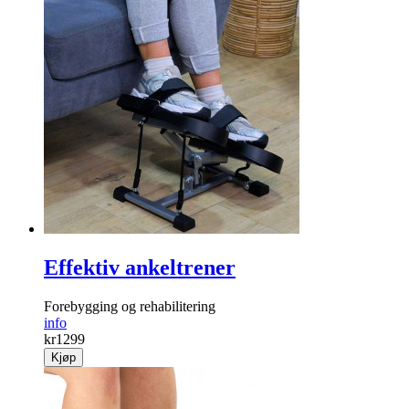
Effektiv ankeltrener
Forebygging og rehabili­tering
info
kr
1299
Kjøp