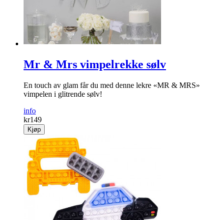
Mr & Mrs vimpelrekke sølv
En touch av glam får du med denne lekre «MR & MRS»
vimpelen i glitrende sølv!
info
kr
149
Kjøp