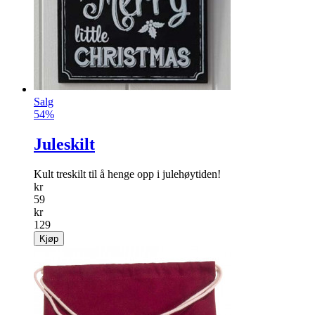
Salg
54%
Juleskilt
Kult treskilt til å henge opp i julehøytiden!
kr
59
kr
129
Kjøp