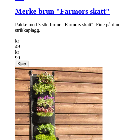
Merke brun "Farmors skatt"
Pakke med 3 stk. brune "Farmors skatt". Fine på dine
strikkaplagg.
kr
49
kr
99
Kjøp