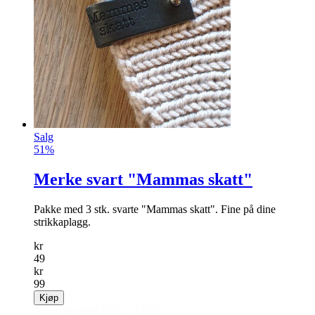
Salg
51%
Merke svart "Mammas skatt"
Pakke med 3 stk. svarte "Mammas skatt". Fine på dine
strikkaplagg.
kr
49
kr
99
Kjøp