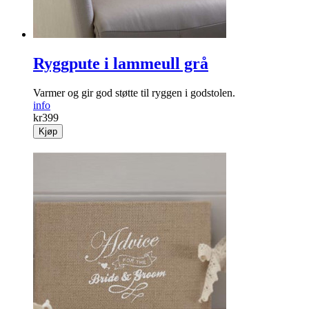
Ryggpute i lammeull grå
Varmer og gir god støtte til ryggen i godstolen.
info
kr
399
Kjøp