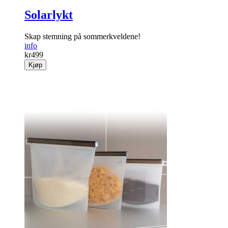
Solarlykt
Skap stemning på sommerkveldene!
info
kr
499
Kjøp