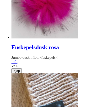
Fuskepelsdusk rosa
Jumbo dusk i flott «fuskepels»!
info
kr
69
Kjøp