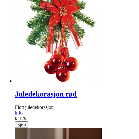
Juledekorasjon rød
Flott juledekorasjon
info
kr
129
Kjøp