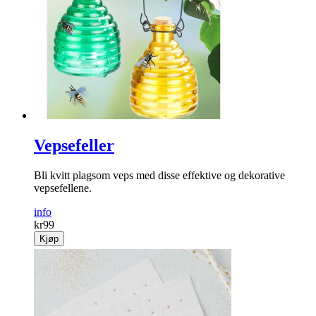
Vepsefeller
Bli kvitt plagsom veps med disse effektive og dekorative
vepsefellene.
info
kr
99
Kjøp