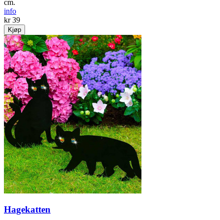
cm.
info
kr 39
Kjøp
Hagekatten