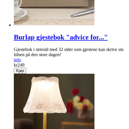
Burlap gjestebok "advice for..."
Gjestebok i striestil med 32 sider som gjestene kan skrive sin
hilsen på den store dagen!
info
kr
249
Kjøp