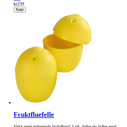
kr
259
Kjøp
Fruktfluefelle
Vekk med irriterende fruktfluer! 2 stk. feller du fyller med