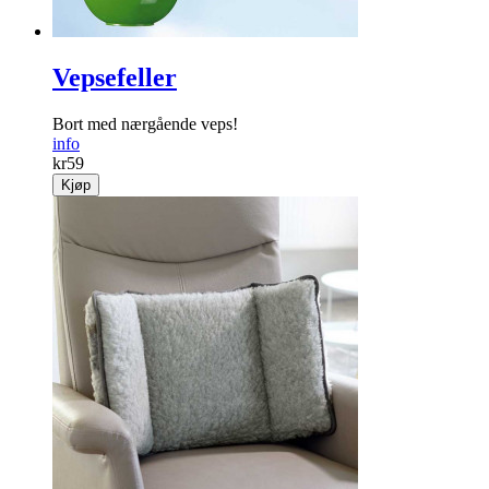
Vepsefeller
Bort med nærgående veps!
info
kr
59
Kjøp