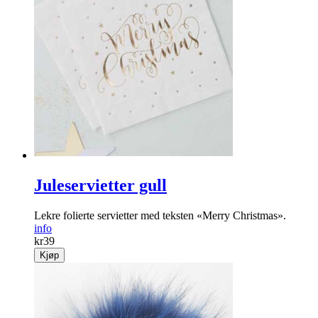
Juleservietter gull
Lekre folierte servietter med teksten «Merry Christ­mas».
info
kr
39
Kjøp