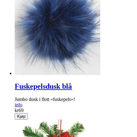
Fuskepelsdusk blå
Jumbo dusk i flott «fuskepels»!
info
kr
69
Kjøp