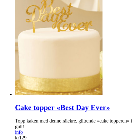
Cake topper «Best Day Ever»
Topp kaken med denne rålekre, glitrende «cake topperen» i
gull!
info
kr
129