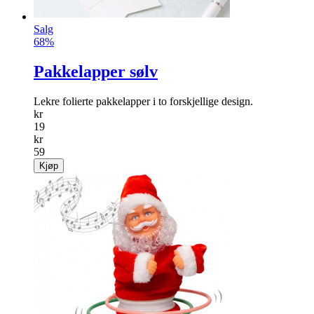
Salg
68%
Pakkelapper sølv
Lekre folierte pakkelapper i to forskjellige design.
kr
19
kr
59
Kjøp