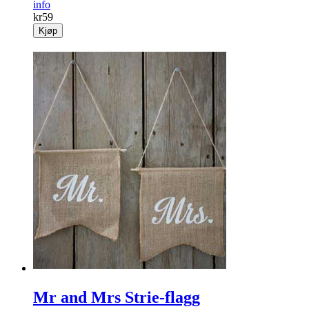
info
kr
59
Kjøp
Mr and Mrs Strie-flagg