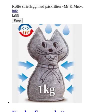
Røffe strieflagg med påskriften «Mr & Mrs».
info
kr
99
Kjøp