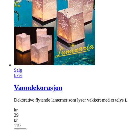
Salg
67%
Vanndekorasjon
Dekorative flytende lanterner som lyser vakkert med et telys i.
kr
39
kr
119