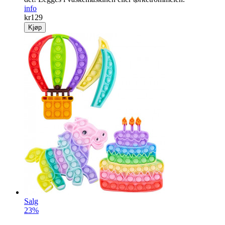
info
kr
129
Kjøp
Salg
23%