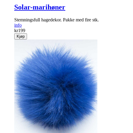
Solar-marihøner
Stemningsfull hage­dekor. Pakke med fire stk.
info
kr
199
Kjøp