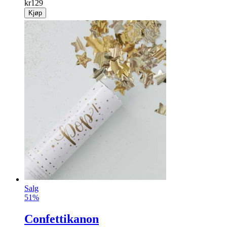
kr
129
Kjøp
Salg
51%
Confettikanon