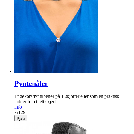
Pyntenåler
Et dekorativt tilbehør på T-skjorter eller som en praktisk
holder for et lett skjerf.
info
kr
129
Kjøp