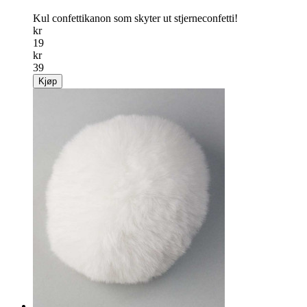
Kul confetti­kanon som skyter ut stjerne­confetti!
kr
19
kr
39
Kjøp