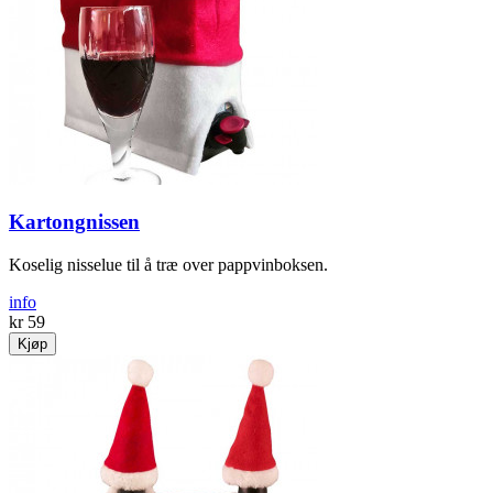
Kartongnissen
Koselig nisselue til å træ over pappvinboksen.
info
kr 59
Kjøp