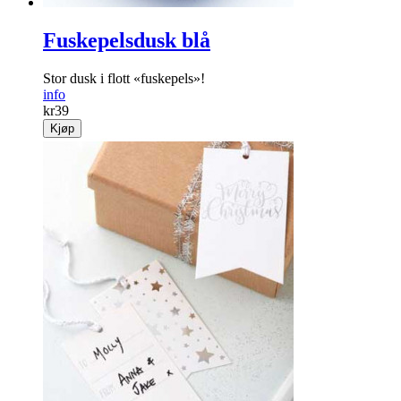
Fuskepelsdusk blå
Stor dusk i flott «fuskepels»!
info
kr
39
Kjøp