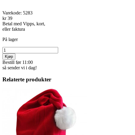
Varekode:
5283
kr 39
Betal med Vipps, kort,
eller faktura
På lager
Kjøp
Bestill før 11:00
så sender vi i dag!
Relaterte produkter