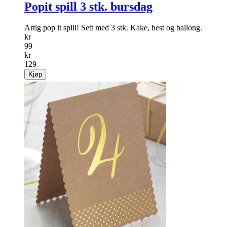
Popit spill 3 stk. bursdag
Artig pop it spill! Sett med 3 stk. Kake, hest og ballong.
kr
99
kr
129
Kjøp