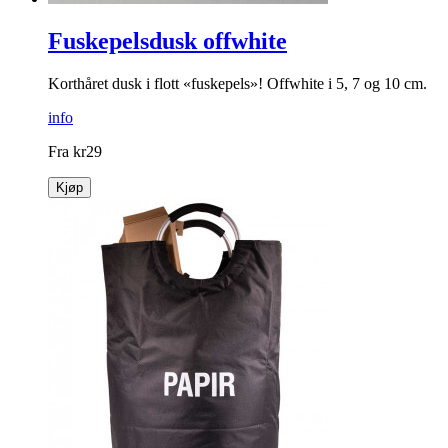
Fuskepelsdusk offwhite
Korthåret dusk i flott «fuskepels»! Offwhite i 5, 7 og 10 cm.
info
Fra
kr
29
Kjøp