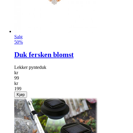
Salg
50%
Duk fersken blomst
Lekker pynteduk
kr
99
kr
199
Kjøp