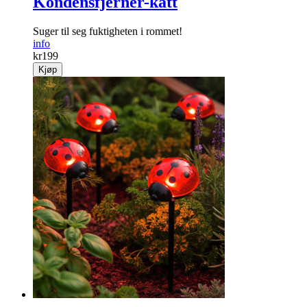
Kondensfjerner-katt
Suger til seg fuktigheten i rommet!
info
kr
199
Kjøp