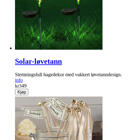
Solar-løvetann
Stemningsfull hagedekor med vakkert løve­tanndesign.
info
kr
349
Kjøp