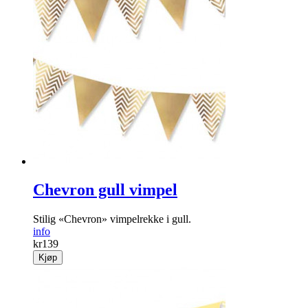
Chevron gull vimpel
Stilig «Chevron» vimpelrekke i gull.
info
kr
139
Kjøp