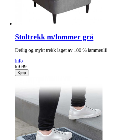
Stoltrekk m/lommer grå
Deilig og mykt trekk laget av 100 % lammeull!
info
kr
699
Kjøp