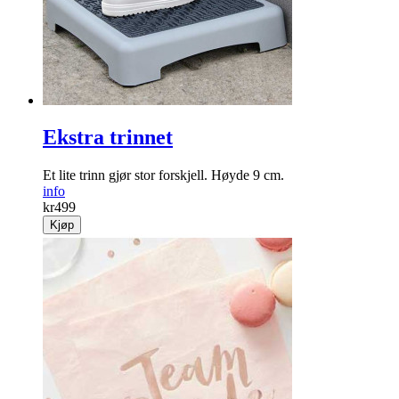
Ekstra trinnet
Et lite trinn gjør stor forskjell. Høyde 9 cm.
info
kr
499
Kjøp