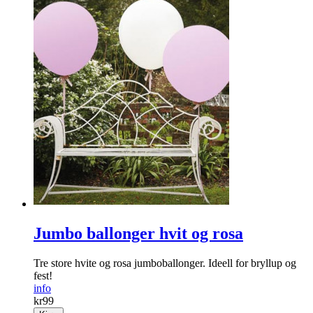
Jumbo ballonger hvit og rosa
Tre store hvite og rosa jumboballonger. Ideell for bryllup og
fest!
info
kr
99