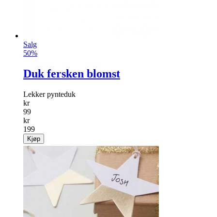
Salg
50%
Duk fersken blomst
Lekker pynteduk
kr
99
kr
199
Kjøp