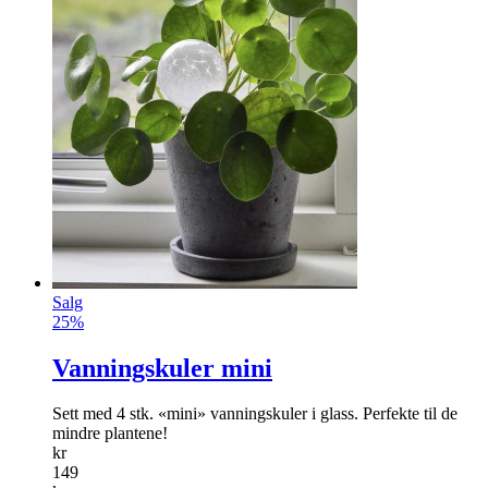
Salg
25%
Vanningskuler mini
Sett med 4 stk. «mini» vanningskuler i glass. Perfekte til de
mindre plantene!
kr
149