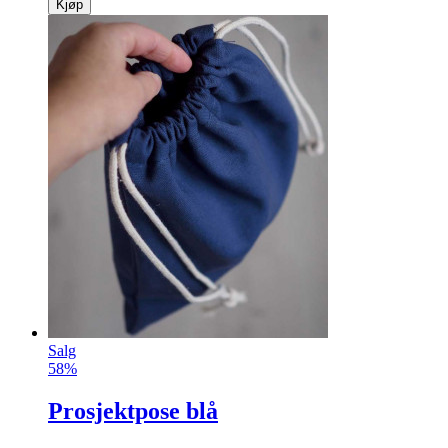
Kjøp
Salg
58%
Prosjektpose blå