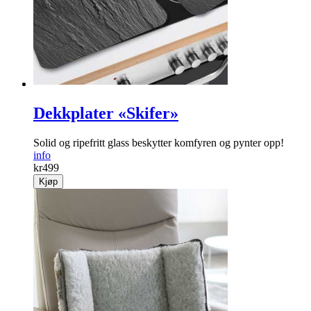
Dekkplater «Skifer»
Solid og ripefritt glass beskytter komfyren og pynter opp!
info
kr
499
Kjøp