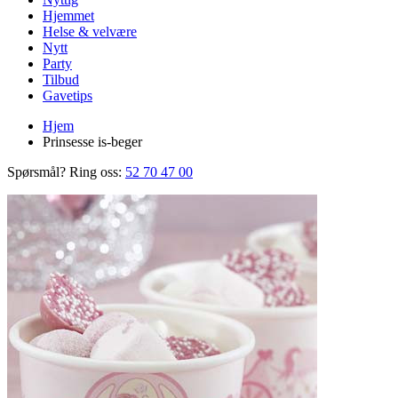
Hjemmet
Helse & velvære
Nytt
Party
Tilbud
Gavetips
Hjem
Prinsesse is-beger
Spørsmål? Ring oss:
52 70 47 00