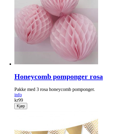
Honeycomb pomponger rosa
Pakke med 3 rosa honeycomb pomponger.
info
kr
99
Kjøp