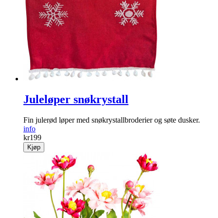
Juleløper snøkrystall
Fin julerød løper med snøkrystallbroderier og søte dusker.
info
kr
199
Kjøp