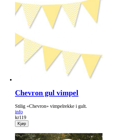
Chevron gul vimpel
Stilig «Chevron» vimpelrekke i gult.
info
kr
119
Kjøp