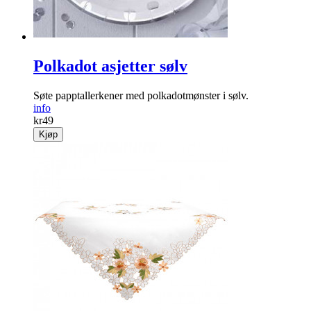
Polkadot asjetter sølv
Søte papptallerkener med polkadotmønster i sølv.
info
kr
49
Kjøp