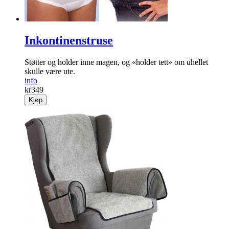
Inkontinenstruse
Støtter og holder inne magen, og «holder tett» om uhellet
skulle være ute.
info
kr
349
Kjøp