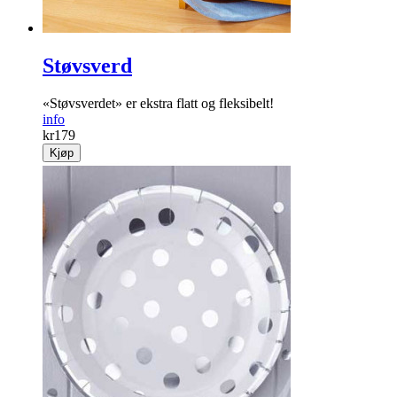
Støvsverd
«Støvsverdet» er ekstra flatt og fleksibelt!
info
kr
179
Kjøp