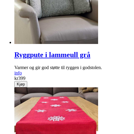
Ryggpute i lammeull grå
Varmer og gir god støtte til ryggen i godstolen.
info
kr
399
Kjøp