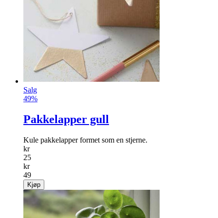
Salg
49%
Pakkelapper gull
Kule pakkelapper formet som en stjerne.
kr
25
kr
49
Kjøp