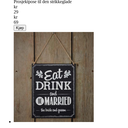
Prosjektpose til den strikkeglade
kr
29
kr
69
Kjøp