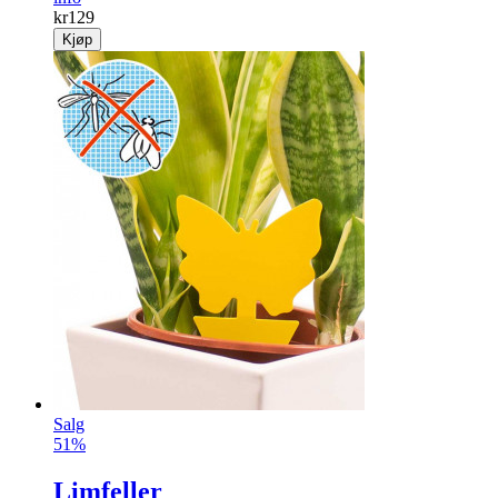
kr
129
Kjøp
Salg
51%
Limfeller