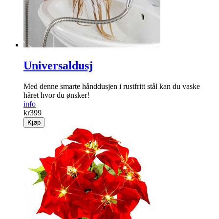
Universaldusj
Med denne smarte hånddusjen i rustfritt stål kan du vaske
håret hvor du ønsker!
info
kr
399
Kjøp