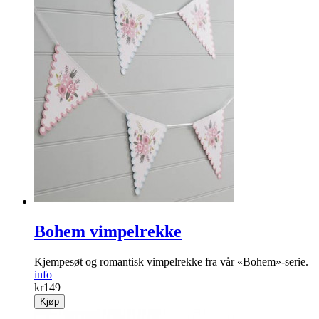
Bohem vimpelrekke
Kjempesøt og romantisk vimpelrekke fra vår «Bohem»-serie.
info
kr
149
Kjøp