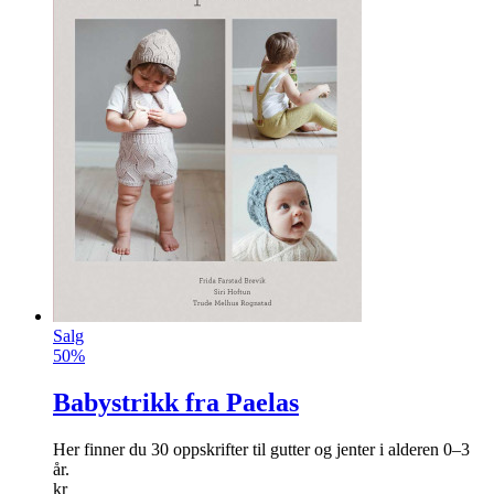
Salg
50%
Babystrikk fra Paelas
Her finner du 30 oppskrifter til gutter og jenter i alderen 0–3
år.
kr