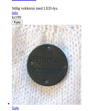
Stilig vekkerur med LED-lys.
info
kr
199
Kjøp
Salg