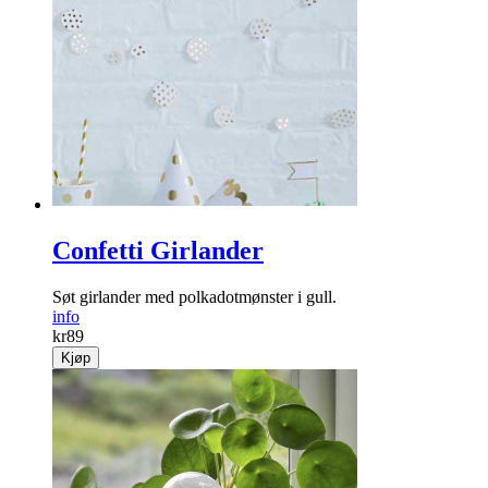
Confetti Girlander
Søt girlander med polkadotmønster i gull.
info
kr
89
Kjøp