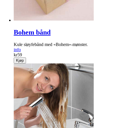
Bohem bånd
Kule sløyfebånd med «Bohem»-mønster.
info
kr
59
Kjøp