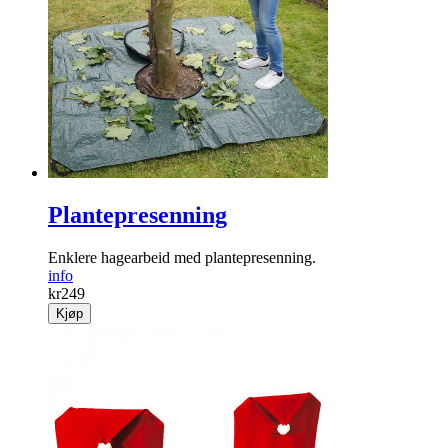
Plantepresenning
Enklere hagearbeid med plantepresenning.
info
kr
249
Kjøp