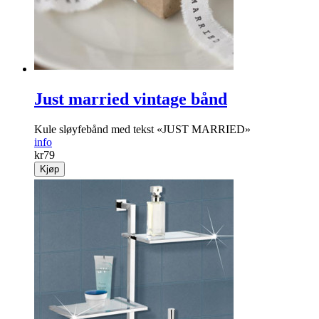
Just married vintage bånd
Kule sløyfebånd med tekst «JUST MARRIED»
info
kr
79
Kjøp