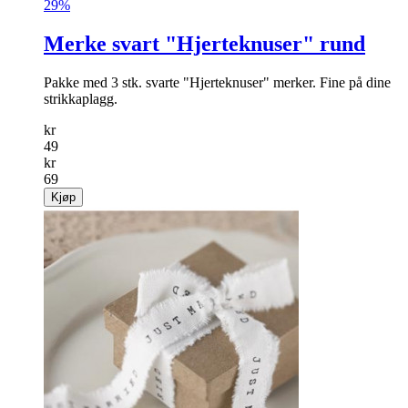
29%
Merke svart "Hjerteknuser" rund
Pakke med 3 stk. svarte "Hjerteknuser" merker. Fine på dine
strikkaplagg.
kr
49
kr
69
Kjøp