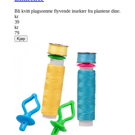
Bli kvitt plagsomme ­flyvende insekter fra plantene dine.
kr
39
kr
79
Kjøp