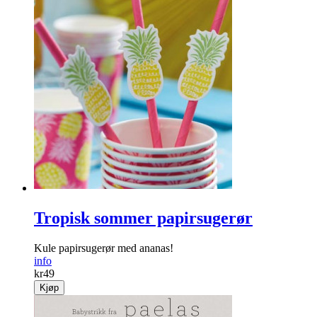
Tropisk sommer papirsugerør
Kule papirsugerør med ananas!
info
kr
49
Kjøp