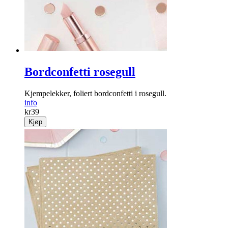
Bordconfetti rosegull
Kjempelekker, foliert bordconfetti i rosegull.
info
kr
39
Kjøp