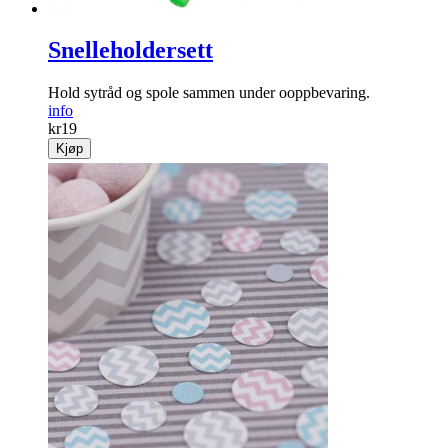
Snelleholdersett
Hold sytråd og spole sammen under ooppbevaring.
info
kr
19
Kjøp