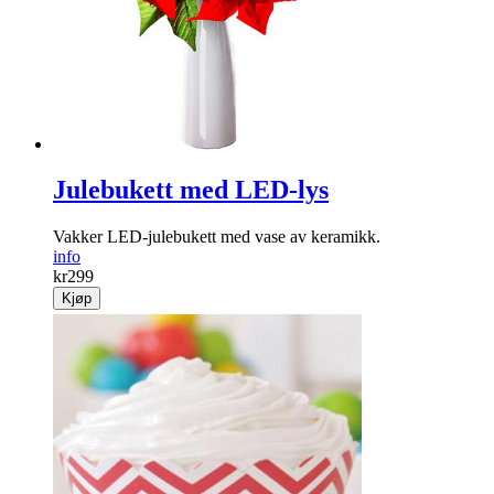
Julebukett med LED-lys
Vakker LED-jule­bukett med vase av keramikk.
info
kr
299
Kjøp