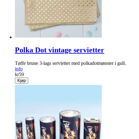
Polka Dot vintage servietter
Tøffe brune 3-lags servietter med polkadotmønster i gull.
info
kr
59
Kjøp