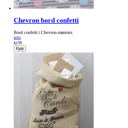
Chevron bord confetti
Bord confetti i Chevron-mønster.
info
kr
39
Kjøp