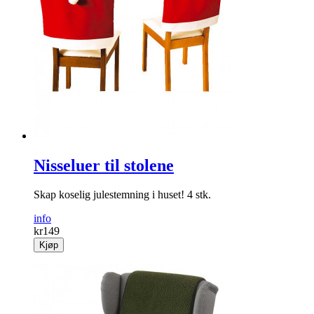
Nisseluer til stolene
Skap koselig julestemning i huset! 4 stk.
info
kr
149
Kjøp