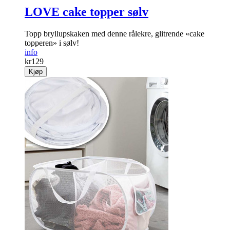
LOVE cake topper sølv
Topp bryllupskaken med denne rålekre, glitrende «cake
topperen» i sølv!
info
kr
129
Kjøp