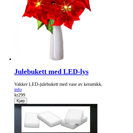
Julebukett med LED-lys
Vakker LED-jule­bukett med vase av keramikk.
info
kr
299
Kjøp