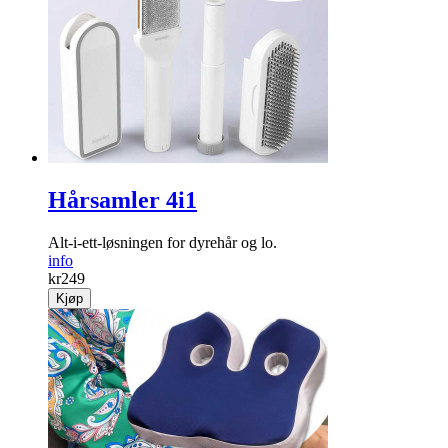
Hårsamler 4i1
Alt-i-ett-løsningen for dyrehår og lo.
info
kr
249
Kjøp