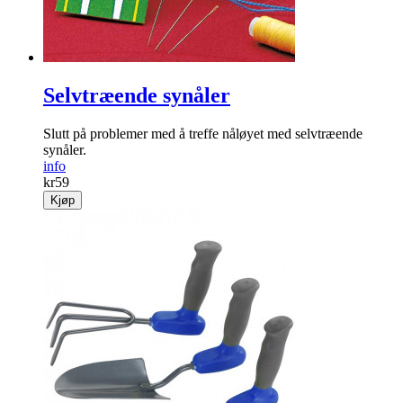
Selvtræende synåler
Slutt på problemer med å treffe nåløyet med selvtræende
synåler.
info
kr
59
Kjøp