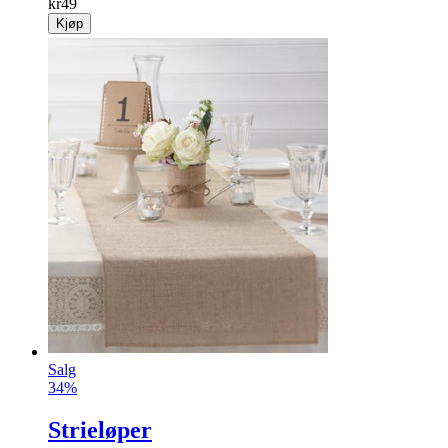
kr
49
Kjøp
Salg
34%
Strieløper