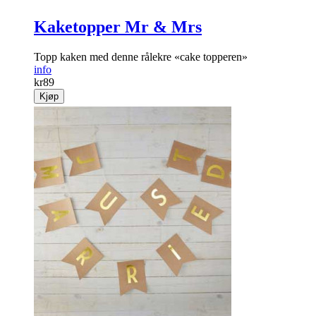
Kaketopper Mr & Mrs
Topp kaken med denne rålekre «cake topperen»
info
kr
89
Kjøp