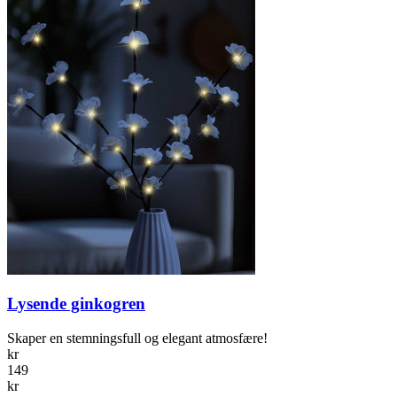
Lysende ginkogren
Skaper en stemningsfull og elegant atmosfære!
kr
149
kr