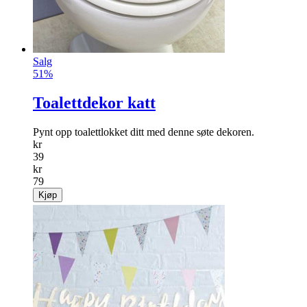
Salg
51%
Toalettdekor katt
Pynt opp toalettlokket ditt med denne søte dekoren.
kr
39
kr
79
Kjøp