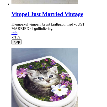
Vimpel Just Married Vintage
Kjempekul vimpel i brunt kraftpapir med «JUST
MARRIED» i gullfoliering.
info
kr
139
Kjøp