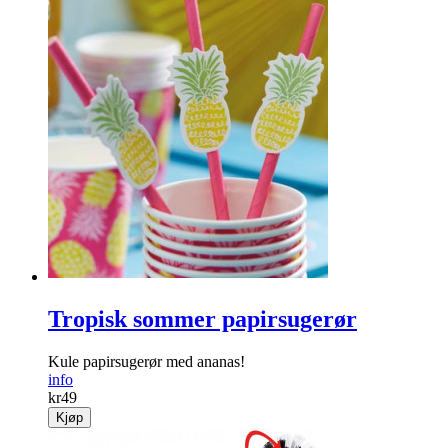
Tropisk sommer papirsugerør
Kule papirsugerør med ananas!
info
kr
49
Kjøp