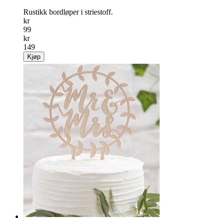
Rustikk bordløper i striestoff.
kr
99
kr
149
Kjøp