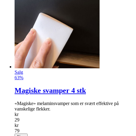
Salg
63%
Magiske svamper 4 stk
«Magiske» melaminsvamper som er svært effektive på
vanskelige flekker.
kr
29
kr
79