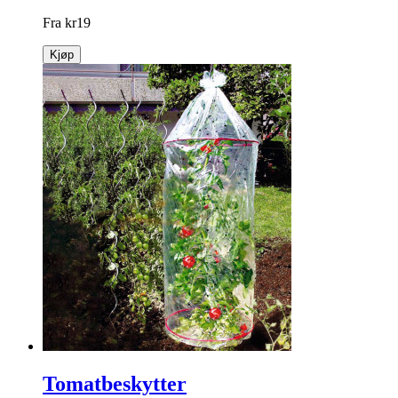
Fra
kr
19
Kjøp
Tomatbeskytter