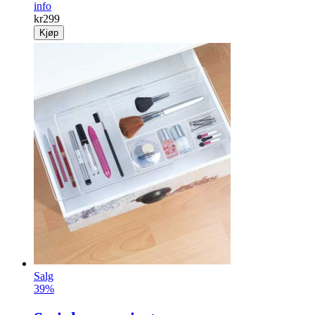
info
kr
299
Kjøp
Salg
39%