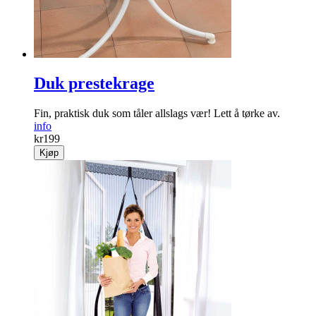
Duk prestekrage
Fin, praktisk duk som tåler allslags vær! Lett å tørke av.
info
kr
199
Kjøp