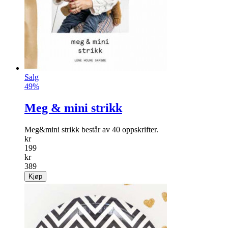
Salg
49%
Meg & mini strikk
Meg&mini strikk består av 40 oppskrifter.
kr
199
kr
389
Kjøp