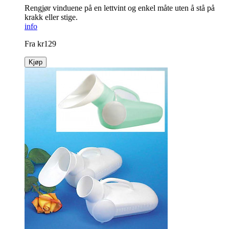
Rengjør vinduene på en lettvint og enkel måte uten å stå på
krakk eller stige.
info
Fra
kr
129
Kjøp