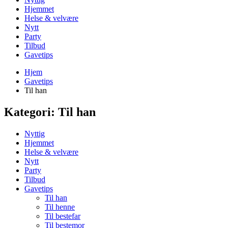
Hjemmet
Helse & velvære
Nytt
Party
Tilbud
Gavetips
Hjem
Gavetips
Til han
Kategori:
Til han
Nyttig
Hjemmet
Helse & velvære
Nytt
Party
Tilbud
Gavetips
Til han
Til henne
Til bestefar
Til bestemor