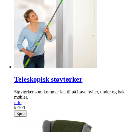
Teleskopisk støvtørker
Støvtørker som kommer lett til på høye hyller, under og bak
møbler.
info
kr
199
Kjøp