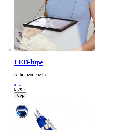
LED-lupe
Alltid hendene fri!
info
kr
299
Kjøp