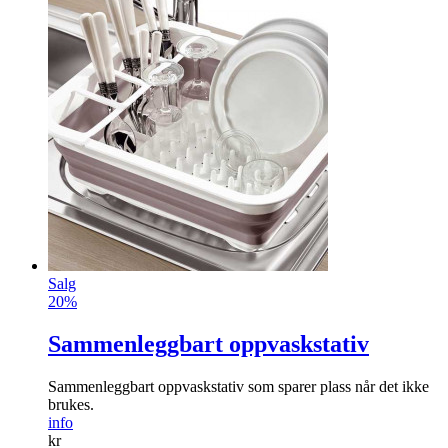
Salg
20%
Sammenleggbart oppvaskstativ
Sammenleggbart oppvaskstativ som sparer plass når det ikke
brukes.
info
kr