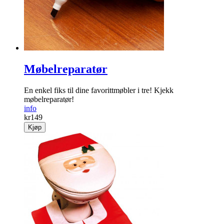
Møbelreparatør
En enkel fiks til dine favorittmøbler i tre! Kjekk
møbelreparatør!
info
kr
149
Kjøp