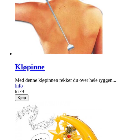
Kløpinne
Med denne kløpinnen rekker du over hele ryggen...
info
kr
79
Kjøp