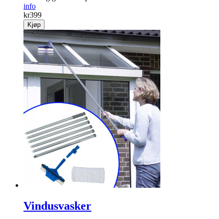
info
kr
399
Kjøp
Vindusvasker