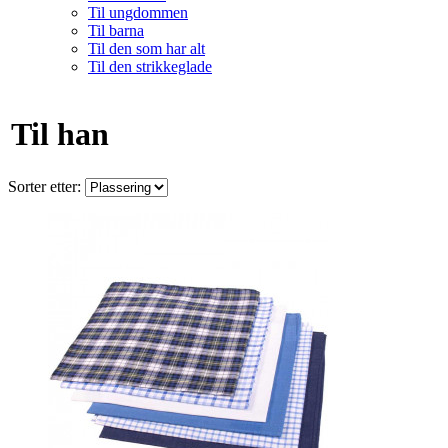
Til ungdommen
Til barna
Til den som har alt
Til den strikkeglade
Til han
Sorter etter: