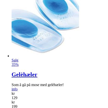
Salg
35%
Gelèhæler
Som å gå på mose med gelèhæler!
info
kr
129
kr
199