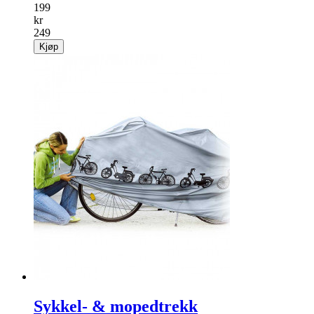
199
kr
249
Kjøp
Sykkel- & mopedtrekk