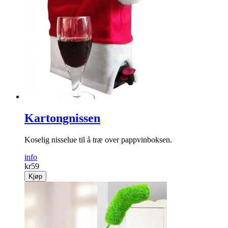
Kartongnissen
Koselig nisselue til å træ over pappvinboksen.
info
kr
59
Kjøp