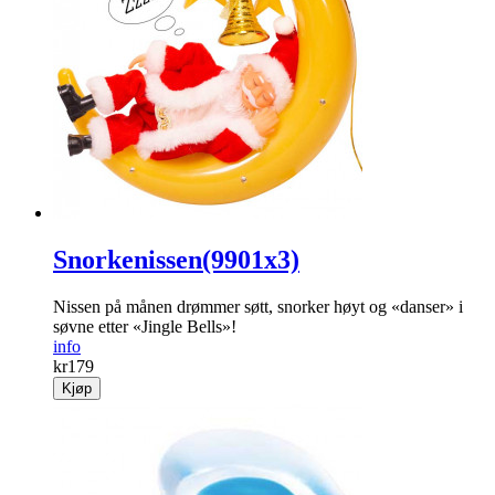
Snorkenissen(9901x3)
Nissen på månen drømmer søtt, snorker høyt og «danser» i
søvne etter «Jingle Bells»!
info
kr
179
Kjøp