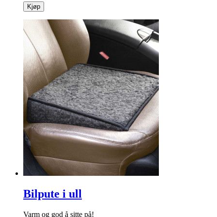
Kjøp
Bilpute i ull
Varm og god å sitte på!